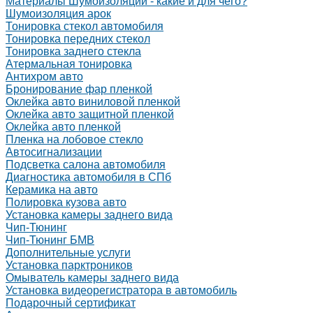
Материалы Шумоизоляции - какие и для чего?
Шумоизоляция арок
Тонировка стекол автомобиля
Тонировка передних стекол
Тонировка заднего стекла
Атермальная тонировка
Антихром авто
Бронирование фар пленкой
Оклейка авто виниловой пленкой
Оклейка авто защитной пленкой
Оклейка авто пленкой
Пленка на лобовое стекло
Автосигнализации
Подсветка салона автомобиля
Диагностика автомобиля в СПб
Керамика на авто
Полировка кузова авто
Установка камеры заднего вида
Чип-Тюнинг
Чип-Тюнинг БМВ
Дополнительные услуги
Установка парктроников
Омыватель камеры заднего вида
Установка видеорегистратора в автомобиль
Подарочный сертификат