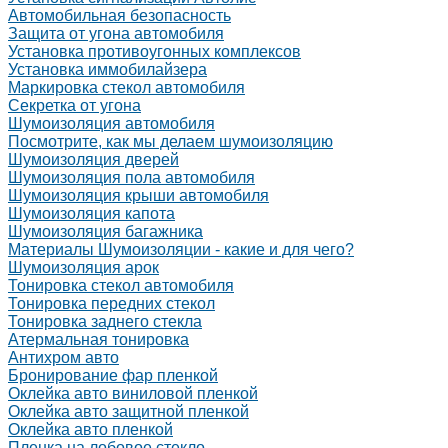
Автомобильная безопасность
Защита от угона автомобиля
Установка противоугонных комплексов
Установка иммобилайзера
Маркировка стекол автомобиля
Секретка от угона
Шумоизоляция автомобиля
Посмотрите, как мы делаем шумоизоляцию
Шумоизоляция дверей
Шумоизоляция пола автомобиля
Шумоизоляция крыши автомобиля
Шумоизоляция капота
Шумоизоляция багажника
Материалы Шумоизоляции - какие и для чего?
Шумоизоляция арок
Тонировка стекол автомобиля
Тонировка передних стекол
Тонировка заднего стекла
Атермальная тонировка
Антихром авто
Бронирование фар пленкой
Оклейка авто виниловой пленкой
Оклейка авто защитной пленкой
Оклейка авто пленкой
Пленка на лобовое стекло