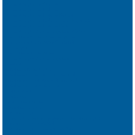
Сигнализация на Киа Рио
Сигнализация на Тойота
Сигнализация на Тойота Камри
Сигнализация на Тойота Ленд Круизер
Сигнализация на Тойота Рав4
Сигнализация с автозапуском VOYAH
Установка автозапуска Пандора
Установка автозапуска Старлайн
Автозапуск
Установка автозапуска
Сигнализации с автозапуском
Детейлинг
Оклейка пленкой авто
Оклейка авто защитной пленкой
Оклейка авто виниловой пленкой
Оклейка крыши в черный
Антихром авто
Тонировка
Полировка кузова
Керамика на авто
Шумоизоляция
Посмотрите, как мы делаем шумоизоляцию
Шумоизоляция дверей
Шумоизоляция пола автомобиля
Шумоизоляция крыши автомобиля