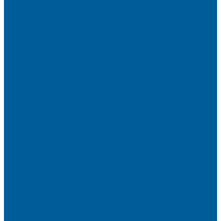
Шумоизоляция капота
Шумоизоляция багажника
Материалы Шумоизоляции - какие и для чего?
Шумоизоляция арок
Защита от угона
Установка автосигнализации
Каталог сигнализаций
Защита от угона
О нас
Отзывы
Сотрудники
Вакансии
Сертификаты
Реквизиты
Франшиза
Техподдержка по производителям
Статьи
Партнеры
Политика конфиденциальности и использования файлов
cookie
Контакты
...
Каталог
Автосигнализации
Сигнализации с автозапуском