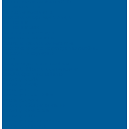
Диагностика автомобиля в СПб
Керамика на авто
Полировка кузова авто
Установка камеры заднего вида
Чип-Тюнинг
Чип-Тюнинг БМВ
Дополнительные услуги
Установка парктроников
Омыватель камеры заднего вида
Установка видеорегистратора в автомобиль
Подарочный сертификат
Акция
Доводчики дверей автомобиля
Замена СИМ карты в сигнализации
Оклейка бронепленкой авто
Автозапуск BMW
Автозапуск Gelly
Автозапуск Haval
Автозапуск Haval Jolion
Автозапуск Ауди
Автозапуск без сигнализации
Автозапуск двигателя
Автозапуск КИА
Автозапуск на автомобиль
Автозапуск Пандора