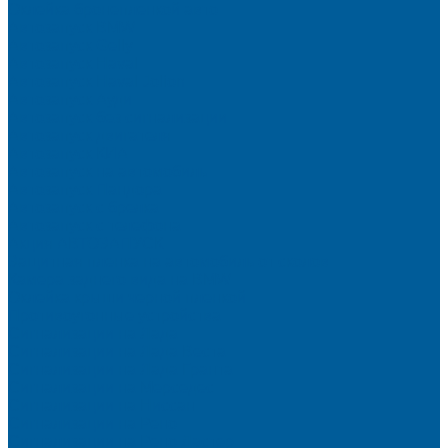
Оклейка бронепленкой авто
Автозапуск BMW
Автозапуск Gelly
Автозапуск Haval
Автозапуск Haval Jolion
Автозапуск Ауди
Автозапуск без сигнализации
Автозапуск двигателя
Автозапуск КИА
Автозапуск на автомобиль
Автозапуск Пандора
Автозапуск с брелка
Автозапуск с телефона
Акция АВТОЗАПУСК
Защитная пленка на автомобиль от сколов
Камера заднего вида на BMW
Оклейка крыши черной пленкой
Противоугонные устройства
Сигнализации на Лада
Сигнализации на Лада Веста
Сигнализации на Лада Гранта
Сигнализации на Мерседес
Сигнализации на Ниссан
Сигнализации на Рено
Сигнализации на Рено Дастер