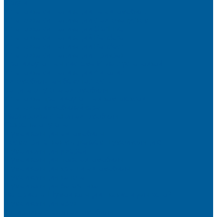
Услуги
Установка сигнализации на автомобиль
Установка сигнализации с автозапуском
Установка сигнализации StarLine
Установка сигнализаций Pandora
Установка сигнализации Pandect
Установка сигнализации Призрак
Противоугонная система Игла с установкой
Установка сигнализации Автолис
Автомобильная безопасность
Защита от угона автомобиля
Установка противоугонных комплексов
Установка иммобилайзера
Маркировка стекол автомобиля
Секретка от угона
Шумоизоляция автомобиля
Посмотрите, как мы делаем шумоизоляцию
Шумоизоляция дверей
Шумоизоляция пола автомобиля
Шумоизоляция крыши автомобиля
Шумоизоляция капота
Шумоизоляция багажника
Материалы Шумоизоляции - какие и для чего?
Шумоизоляция арок
Тонировка стекол автомобиля