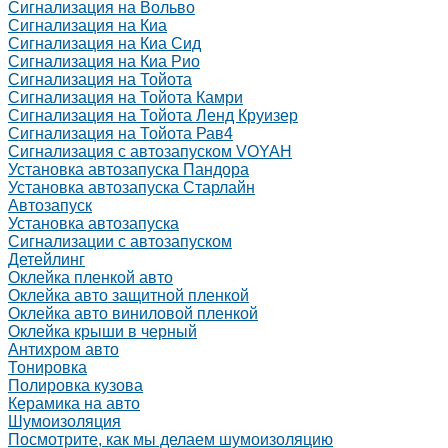
Сигнализация на Вольво
Сигнализация на Киа
Сигнализация на Киа Cид
Сигнализация на Киа Рио
Сигнализация на Тойота
Сигнализация на Тойота Камри
Сигнализация на Тойота Ленд Круизер
Сигнализация на Тойота Рав4
Сигнализация с автозапуском VOYAH
Установка автозапуска Пандора
Установка автозапуска Старлайн
Автозапуск
Установка автозапуска
Сигнализации с автозапуском
Детейлинг
Оклейка пленкой авто
Оклейка авто защитной пленкой
Оклейка авто виниловой пленкой
Оклейка крыши в черный
Антихром авто
Тонировка
Полировка кузова
Керамика на авто
Шумоизоляция
Посмотрите, как мы делаем шумоизоляцию