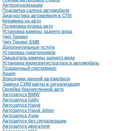
Автосигнализации
Подсветка салона автомобиля
Диагностика автомобиля в СПб
Керамика на авто
Полировка кузова авто
Установка камеры заднего вида
Чип-Тюнинг
Чип-Тюнинг БМВ
Дополнительные услуги
Установка парктроников
Омыватель камеры заднего вида
Установка видеорегистратора в автомобиль
Подарочный сертификат
Акция
Доводчики дверей автомобиля
Замена СИМ карты в сигнализации
Оклейка бронепленкой авто
Автозапуск BMW
Автозапуск Gelly
Автозапуск Haval
Автозапуск Haval Jolion
Автозапуск Ауди
Автозапуск без сигнализации
Автозапуск двигателя