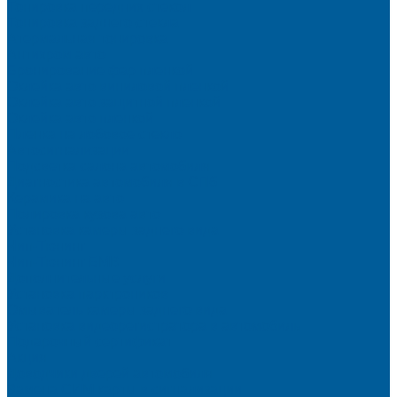
Тонировка передних стекол
Тонировка заднего стекла
Атермальная тонировка
Антихром авто
Бронирование фар пленкой
Оклейка авто виниловой пленкой
Оклейка авто защитной пленкой
Оклейка авто пленкой
Пленка на лобовое стекло
Автосигнализации
Подсветка салона автомобиля
Диагностика автомобиля в СПб
Керамика на авто
Полировка кузова авто
Установка камеры заднего вида
Чип-Тюнинг
Чип-Тюнинг БМВ
Дополнительные услуги
Установка парктроников
Омыватель камеры заднего вида
Установка видеорегистратора в автомобиль
Подарочный сертификат
Акция
Доводчики дверей автомобиля
Замена СИМ карты в сигнализации