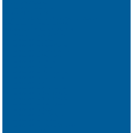
Автозапуск с брелка
Автозапуск с телефона
Акция АВТОЗАПУСК
Защитная пленка на автомобиль от сколов
Камера заднего вида на BMW
Оклейка крыши черной пленкой
Противоугонные устройства
Сигнализации на Лада
Сигнализации на Лада Веста
Сигнализации на Лада Гранта
Сигнализации на Мерседес
Сигнализации на Ниссан
Сигнализации на Рено
Сигнализации на Рено Дастер
Сигнализации на Рено Логан
Сигнализации на УАЗ
Сигнализации на УАЗ Патриот
Сигнализации на Фольксваген
Сигнализации на Фольксваген Поло
Сигнализация на VW Tiguan
Сигнализации на Форд
Сигнализации на Форд Куга
Сигнализации на Шкода
Сигнализации на Шкода Октавия
Сигнализация BMW