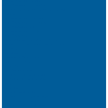
Сигнализации Pandect
Иммобилайзеры Pandect
Мотосигнализации Pandora, Pandect
Призрак
Сигнализации Призрак
Иммобилайзеры Призрак
Иммобилайзеры ИГЛА
Сигнализации Autolis
Иммобилайзеры
Механическая защита от угона
Блокираторы и замки рулевого вала
Блокираторы ГАРАНТ
Замки капота
Замки коробки передач
Сейфы, защита ЭБУ
Аксессуары
Реле блокировок
Метки для сигнализаций
Модули к сигнализациям
Сирены
Материалы
Мотосигнализации
Противоугонные комплексы
GPS трекеры, маяки
Подарочный сертификат