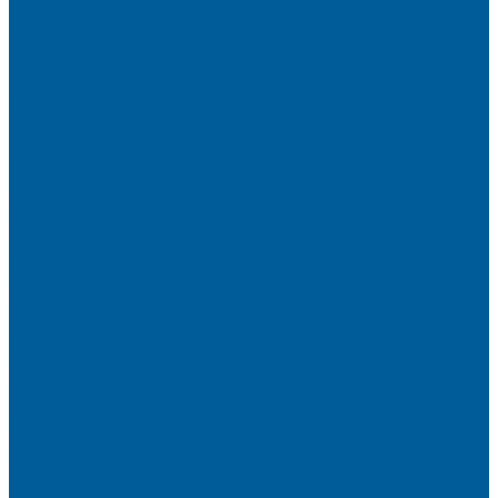
Автосигнализации с GSM
Сигнализации без обратной связи
Сигнализации с обратной связью
Сигнализации по производителям
StarLine
Сигнализации StarLine
Автозапуск Старлайн
Автозапуск Старлайн с брелка
Автозапуск Старлайн с телефона
Иммобилайзеры StarLine
Мотосигнализации StarLine
Pandora
Сигнализации Pandora
Сигнализации Pandect
Иммобилайзеры Pandect
Мотосигнализации Pandora, Pandect
Призрак
Сигнализации Призрак
Иммобилайзеры Призрак
Иммобилайзеры ИГЛА
Сигнализации Autolis
Иммобилайзеры
Механическая защита от угона
Блокираторы и замки рулевого вала