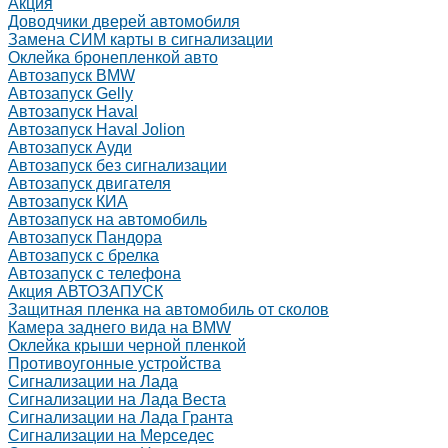
Акция
Доводчики дверей автомобиля
Замена СИМ карты в сигнализации
Оклейка бронепленкой авто
Автозапуск BMW
Автозапуск Gelly
Автозапуск Haval
Автозапуск Haval Jolion
Автозапуск Ауди
Автозапуск без сигнализации
Автозапуск двигателя
Автозапуск КИА
Автозапуск на автомобиль
Автозапуск Пандора
Автозапуск с брелка
Автозапуск с телефона
Акция АВТОЗАПУСК
Защитная пленка на автомобиль от сколов
Камера заднего вида на BMW
Оклейка крыши черной пленкой
Противоугонные устройства
Сигнализации на Лада
Сигнализации на Лада Веста
Сигнализации на Лада Гранта
Сигнализации на Мерседес