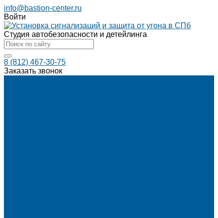
info@bastion-center.ru
Войти
Студия автобезопасности и детейлинга
8 (812) 467-30-75
Заказать звонок
Каталог
Автосигнализации
Сигнализации с автозапуском
Автосигнализации с GSM
Сигнализации без обратной связи
Сигнализации с обратной связью
Сигнализации по производителям
StarLine
Сигнализации StarLine
Автозапуск Старлайн
Автозапуск Старлайн с брелка
Автозапуск Старлайн с телефона
Иммобилайзеры StarLine
Мотосигнализации StarLine
Pandora
Сигнализации Pandora