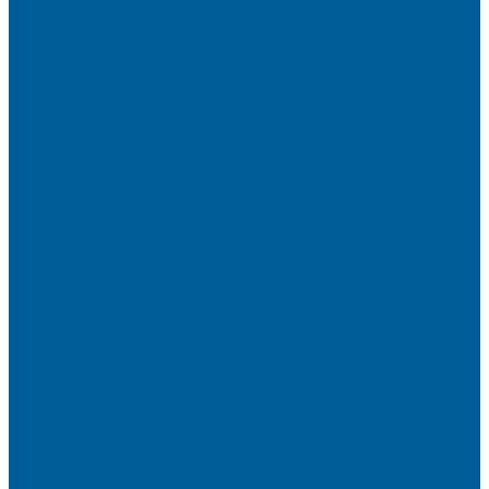
Детейлинг
Оклейка пленкой авто
Оклейка авто защитной пленкой
Оклейка авто виниловой пленкой
Оклейка крыши в черный
Антихром авто
Тонировка
Полировка кузова
Керамика на авто
Шумоизоляция
Посмотрите, как мы делаем шумоизоляцию
Шумоизоляция дверей
Шумоизоляция пола автомобиля
Шумоизоляция крыши автомобиля
Шумоизоляция капота
Шумоизоляция багажника
Материалы Шумоизоляции - какие и для чего?
Шумоизоляция арок
Защита от угона
Установка автосигнализации
Каталог сигнализаций
Защита от угона
О нас
Отзывы
Сотрудники