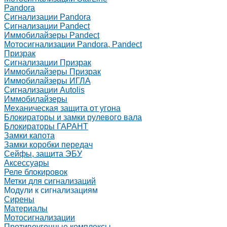
Pandora
Сигнализации Pandora
Сигнализации Pandect
Иммобилайзеры Pandect
Мотосигнализации Pandora, Pandect
Призрак
Сигнализации Призрак
Иммобилайзеры Призрак
Иммобилайзеры ИГЛА
Сигнализации Autolis
Иммобилайзеры
Механическая защита от угона
Блокираторы и замки рулевого вала
Блокираторы ГАРАНТ
Замки капота
Замки коробки передач
Сейфы, защита ЭБУ
Аксессуары
Реле блокировок
Метки для сигнализаций
Модули к сигнализациям
Сирены
Материалы
Мотосигнализации
Противоугонные комплексы