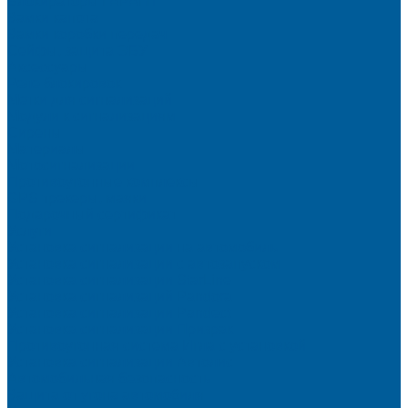
Блокираторы ГАРАНТ
Замки капота
Замки коробки передач
Сейфы, защита ЭБУ
Аксессуары
Реле блокировок
Метки для сигнализаций
Модули к сигнализациям
Сирены
Материалы
Мотосигнализации
Противоугонные комплексы
GPS трекеры, маяки
Подарочный сертификат
Услуги
Установка сигнализации на автомобиль
Установка сигнализации с автозапуском
Установка сигнализации StarLine
Установка сигнализаций Pandora
Установка сигнализации Pandect
Установка сигнализации Призрак
Противоугонная система Игла с установкой
Установка сигнализации Автолис
Автомобильная безопасность
Защита от угона автомобиля