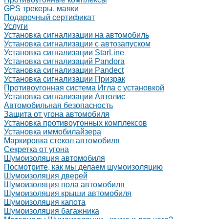
GPS трекеры, маяки
Подарочный сертификат
Услуги
Установка сигнализации на автомобиль
Установка сигнализации с автозапуском
Установка сигнализации StarLine
Установка сигнализаций Pandora
Установка сигнализации Pandect
Установка сигнализации Призрак
Противоугонная система Игла с установкой
Установка сигнализации Автолис
Автомобильная безопасность
Защита от угона автомобиля
Установка противоугонных комплексов
Установка иммобилайзера
Маркировка стекол автомобиля
Секретка от угона
Шумоизоляция автомобиля
Посмотрите, как мы делаем шумоизоляцию
Шумоизоляция дверей
Шумоизоляция пола автомобиля
Шумоизоляция крыши автомобиля
Шумоизоляция капота
Шумоизоляция багажника