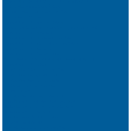
Установка противоугонных комплексов
Установка иммобилайзера
Маркировка стекол автомобиля
Секретка от угона
Шумоизоляция автомобиля
Посмотрите, как мы делаем шумоизоляцию
Шумоизоляция дверей
Шумоизоляция пола автомобиля
Шумоизоляция крыши автомобиля
Шумоизоляция капота
Шумоизоляция багажника
Материалы Шумоизоляции - какие и для чего?
Шумоизоляция арок
Тонировка стекол автомобиля
Тонировка передних стекол
Тонировка заднего стекла
Атермальная тонировка
Антихром авто
Бронирование фар пленкой
Оклейка авто виниловой пленкой
Оклейка авто защитной пленкой
Оклейка авто пленкой
Пленка на лобовое стекло
Автосигнализации
Подсветка салона автомобиля