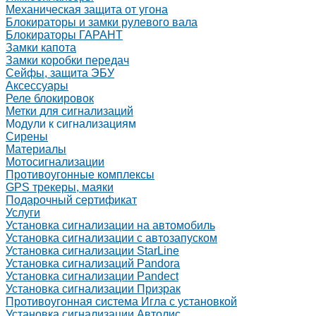
Механическая защита от угона
Блокираторы и замки рулевого вала
Блокираторы ГАРАНТ
Замки капота
Замки коробки передач
Сейфы, защита ЭБУ
Аксессуары
Реле блокировок
Метки для сигнализаций
Модули к сигнализациям
Сирены
Материалы
Мотосигнализации
Противоугонные комплексы
GPS трекеры, маяки
Подарочный сертификат
Услуги
Установка сигнализации на автомобиль
Установка сигнализации с автозапуском
Установка сигнализации StarLine
Установка сигнализаций Pandora
Установка сигнализации Pandect
Установка сигнализации Призрак
Противоугонная система Игла с установкой
Установка сигнализации Автолис