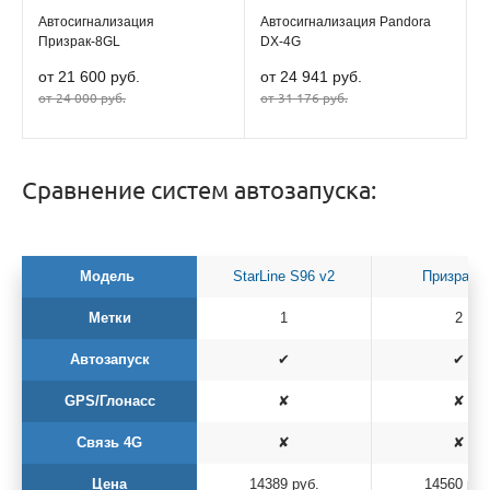
Автосигнализация
Автосигнализация Pandora
Призрак-8GL
DX-4G
от 21 600 руб.
от 24 941 руб.
от 24 000 руб.
от 31 176 руб.
Сравнение систем автозапуска:
Модель
StarLine S96 v2
Призрак-8
Метки
1
2
Автозапуск
✔
✔
GPS/Глонасс
✘
✘
Связь 4G
✘
✘
Цена
14389 руб.
14560 руб