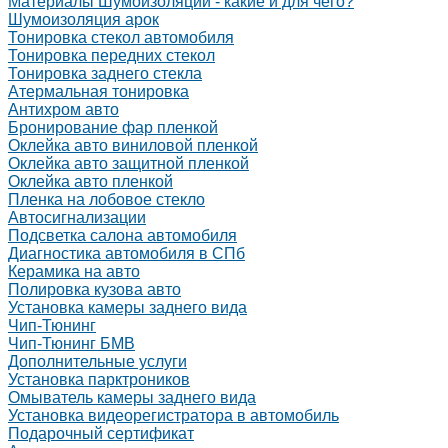
Материалы Шумоизоляции - какие и для чего?
Шумоизоляция арок
Тонировка стекол автомобиля
Тонировка передних стекол
Тонировка заднего стекла
Атермальная тонировка
Антихром авто
Бронирование фар пленкой
Оклейка авто виниловой пленкой
Оклейка авто защитной пленкой
Оклейка авто пленкой
Пленка на лобовое стекло
Автосигнализации
Подсветка салона автомобиля
Диагностика автомобиля в СПб
Керамика на авто
Полировка кузова авто
Установка камеры заднего вида
Чип-Тюнинг
Чип-Тюнинг БМВ
Дополнительные услуги
Установка парктроников
Омыватель камеры заднего вида
Установка видеорегистратора в автомобиль
Подарочный сертификат