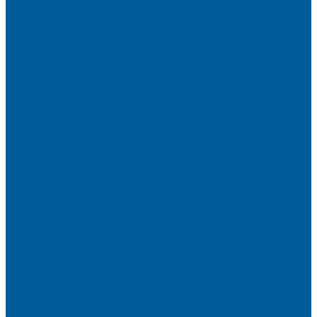
Блокираторы ГАРАНТ
Замки капота
Замки коробки передач
Сейфы, защита ЭБУ
Аксессуары
Реле блокировок
Метки для сигнализаций
Модули к сигнализациям
Сирены
Материалы
Мотосигнализации
Противоугонные комплексы
GPS трекеры, маяки
Подарочный сертификат
Услуги
Установка сигнализации на автомобиль
Установка сигнализации с автозапуском
Установка сигнализации StarLine
Установка сигнализаций Pandora
Установка сигнализации Pandect
Установка сигнализации Призрак
Противоугонная система Игла с установкой
Установка сигнализации Автолис
Автомобильная безопасность
Защита от угона автомобиля