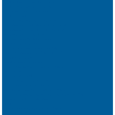
Тонировка передних стекол
Тонировка заднего стекла
Атермальная тонировка
Антихром авто
Бронирование фар пленкой
Оклейка авто виниловой пленкой
Оклейка авто защитной пленкой
Оклейка авто пленкой
Пленка на лобовое стекло
Автосигнализации
Подсветка салона автомобиля
Диагностика автомобиля в СПб
Керамика на авто
Полировка кузова авто
Установка камеры заднего вида
Чип-Тюнинг
Чип-Тюнинг БМВ
Дополнительные услуги
Установка парктроников
Омыватель камеры заднего вида
Установка видеорегистратора в автомобиль
Подарочный сертификат
Акция
Доводчики дверей автомобиля
Замена СИМ карты в сигнализации