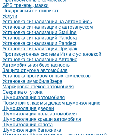
GPS трекеры, маяки
Подарочный сертификат
Услуги
Установка сигнализации на автомобиль
Установка сигнализации с автозапуском
Установка сигнализации StarLine
Установка сигнализаций Pandora
Установка сигнализации Pandect
Установка сигнализации Призрак
Противоугонная система Игла с установкой
Установка сигнализации Автолис
Автомобильная безопасность
Защита от угона автомобиля
Установка противоугонных комплексов
Установка иммобилайзера
Маркировка стекол автомобиля
Секретка от угона
Шумоизоляция автомобиля
Посмотрите, как мы делаем шумоизоляцию
Шумоизоляция дверей
Шумоизоляция пола автомобиля
Шумоизоляция крыши автомобиля
Шумоизоляция капота
Шумоизоляция багажника