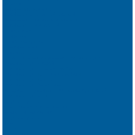
Детейлинг
Оклейка пленкой авто
Оклейка авто защитной пленкой
Оклейка авто виниловой пленкой
Оклейка крыши в черный
Антихром авто
Тонировка
Полировка кузова
Керамика на авто
Шумоизоляция
Посмотрите, как мы делаем шумоизоляцию
Шумоизоляция дверей
Шумоизоляция пола автомобиля
Шумоизоляция крыши автомобиля
Шумоизоляция капота
Шумоизоляция багажника
Материалы Шумоизоляции - какие и для чего?
Шумоизоляция арок
Защита от угона
Установка автосигнализации
Каталог сигнализаций
Защита от угона
О нас
Отзывы
Сотрудники