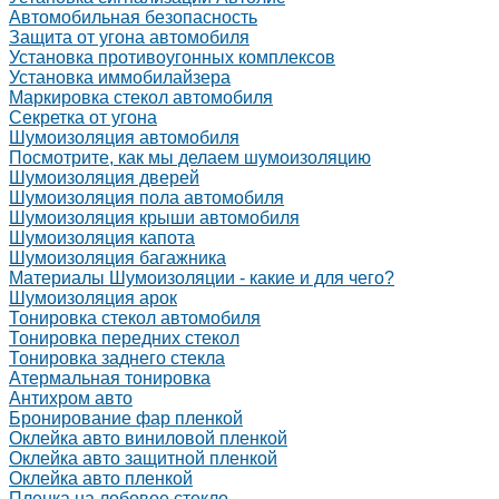
Автомобильная безопасность
Защита от угона автомобиля
Установка противоугонных комплексов
Установка иммобилайзера
Маркировка стекол автомобиля
Секретка от угона
Шумоизоляция автомобиля
Посмотрите, как мы делаем шумоизоляцию
Шумоизоляция дверей
Шумоизоляция пола автомобиля
Шумоизоляция крыши автомобиля
Шумоизоляция капота
Шумоизоляция багажника
Материалы Шумоизоляции - какие и для чего?
Шумоизоляция арок
Тонировка стекол автомобиля
Тонировка передних стекол
Тонировка заднего стекла
Атермальная тонировка
Антихром авто
Бронирование фар пленкой
Оклейка авто виниловой пленкой
Оклейка авто защитной пленкой
Оклейка авто пленкой
Пленка на лобовое стекло