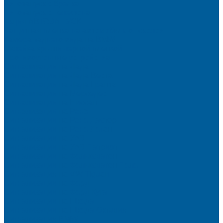
Автозапуск с брелка
Автозапуск с телефона
Акция АВТОЗАПУСК
Защитная пленка на автомобиль от сколов
Камера заднего вида на BMW
Оклейка крыши черной пленкой
Противоугонные устройства
Сигнализации на Лада
Сигнализации на Лада Веста
Сигнализации на Лада Гранта
Сигнализации на Мерседес
Сигнализации на Ниссан
Сигнализации на Рено
Сигнализации на Рено Дастер
Сигнализации на Рено Логан
Сигнализации на УАЗ
Сигнализации на УАЗ Патриот
Сигнализации на Фольксваген
Сигнализации на Фольксваген Поло
Сигнализация на VW Tiguan
Сигнализации на Форд
Сигнализации на Форд Куга
Сигнализации на Шкода
Сигнализации на Шкода Октавия
Сигнализация BMW