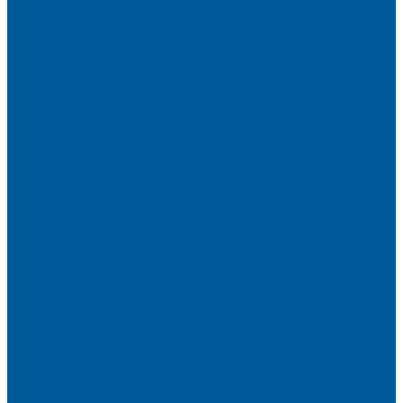
Автосигнализации с GSM
Сигнализации без обратной связи
Сигнализации с обратной связью
Сигнализации по производителям
StarLine
Сигнализации StarLine
Автозапуск Старлайн
Автозапуск Старлайн с брелка
Автозапуск Старлайн с телефона
Иммобилайзеры StarLine
Мотосигнализации StarLine
Pandora
Сигнализации Pandora
Сигнализации Pandect
Иммобилайзеры Pandect
Мотосигнализации Pandora, Pandect
Призрак
Сигнализации Призрак
Иммобилайзеры Призрак
Иммобилайзеры ИГЛА
Сигнализации Autolis
Иммобилайзеры
Механическая защита от угона
Блокираторы и замки рулевого вала