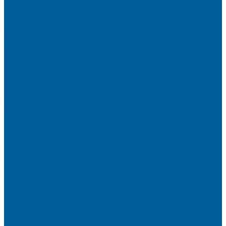
Установка противоугонных комплексов
Установка иммобилайзера
Маркировка стекол автомобиля
Секретка от угона
Шумоизоляция автомобиля
Посмотрите, как мы делаем шумоизоляцию
Шумоизоляция дверей
Шумоизоляция пола автомобиля
Шумоизоляция крыши автомобиля
Шумоизоляция капота
Шумоизоляция багажника
Материалы Шумоизоляции - какие и для чего?
Шумоизоляция арок
Тонировка стекол автомобиля
Тонировка передних стекол
Тонировка заднего стекла
Атермальная тонировка
Антихром авто
Бронирование фар пленкой
Оклейка авто виниловой пленкой
Оклейка авто защитной пленкой
Оклейка авто пленкой
Пленка на лобовое стекло
Автосигнализации
Подсветка салона автомобиля