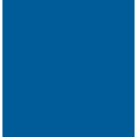
Сигнализация на Киа Рио
Сигнализация на Тойота
Сигнализация на Тойота Камри
Сигнализация на Тойота Ленд Круизер
Сигнализация на Тойота Рав4
Сигнализация с автозапуском VOYAH
Установка автозапуска Пандора
Установка автозапуска Старлайн
Автозапуск
Установка автозапуска
Сигнализации с автозапуском
Детейлинг
Оклейка пленкой авто
Оклейка авто защитной пленкой
Оклейка авто виниловой пленкой
Оклейка крыши в черный
Антихром авто
Тонировка
Полировка кузова
Керамика на авто
Шумоизоляция
Посмотрите, как мы делаем шумоизоляцию
Шумоизоляция дверей
Шумоизоляция пола автомобиля
Шумоизоляция крыши автомобиля