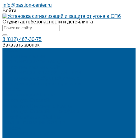
info@bastion-center.ru
Войти
Студия автобезопасности и детейлинга
8 (812) 467-30-75
Заказать звонок
Каталог
Автосигнализации
Сигнализации с автозапуском
Автосигнализации с GSM
Сигнализации без обратной связи
Сигнализации с обратной связью
Сигнализации по производителям
StarLine
Сигнализации StarLine
Автозапуск Старлайн
Автозапуск Старлайн с брелка
Автозапуск Старлайн с телефона
Иммобилайзеры StarLine
Мотосигнализации StarLine
Pandora
Сигнализации Pandora