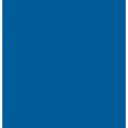
Сигнализации Pandect
Иммобилайзеры Pandect
Мотосигнализации Pandora, Pandect
Призрак
Сигнализации Призрак
Иммобилайзеры Призрак
Иммобилайзеры ИГЛА
Сигнализации Autolis
Иммобилайзеры
Механическая защита от угона
Блокираторы и замки рулевого вала
Блокираторы ГАРАНТ
Замки капота
Замки коробки передач
Сейфы, защита ЭБУ
Аксессуары
Реле блокировок
Метки для сигнализаций
Модули к сигнализациям
Сирены
Материалы
Мотосигнализации
Противоугонные комплексы
GPS трекеры, маяки
Подарочный сертификат