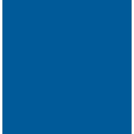
Оклейка бронепленкой авто
Автозапуск BMW
Автозапуск Gelly
Автозапуск Haval
Автозапуск Haval Jolion
Автозапуск Ауди
Автозапуск без сигнализации
Автозапуск двигателя
Автозапуск КИА
Автозапуск на автомобиль
Автозапуск Пандора
Автозапуск с брелка
Автозапуск с телефона
Акция АВТОЗАПУСК
Защитная пленка на автомобиль от сколов
Камера заднего вида на BMW
Оклейка крыши черной пленкой
Противоугонные устройства
Сигнализации на Лада
Сигнализации на Лада Веста
Сигнализации на Лада Гранта
Сигнализации на Мерседес
Сигнализации на Ниссан
Сигнализации на Рено
Сигнализации на Рено Дастер