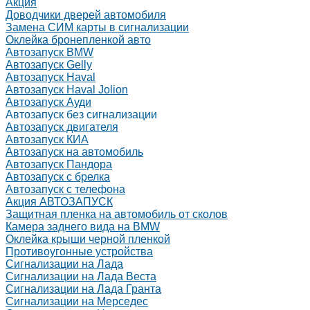
Акция
Доводчики дверей автомобиля
Замена СИМ карты в сигнализации
Оклейка бронепленкой авто
Автозапуск BMW
Автозапуск Gelly
Автозапуск Haval
Автозапуск Haval Jolion
Автозапуск Ауди
Автозапуск без сигнализации
Автозапуск двигателя
Автозапуск КИА
Автозапуск на автомобиль
Автозапуск Пандора
Автозапуск с брелка
Автозапуск с телефона
Акция АВТОЗАПУСК
Защитная пленка на автомобиль от сколов
Камера заднего вида на BMW
Оклейка крыши черной пленкой
Противоугонные устройства
Сигнализации на Лада
Сигнализации на Лада Веста
Сигнализации на Лада Гранта
Сигнализации на Мерседес