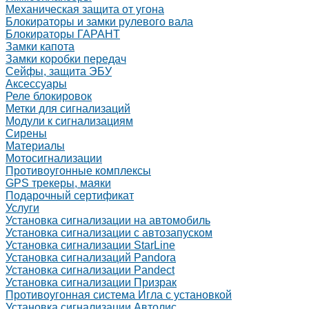
Механическая защита от угона
Блокираторы и замки рулевого вала
Блокираторы ГАРАНТ
Замки капота
Замки коробки передач
Сейфы, защита ЭБУ
Аксессуары
Реле блокировок
Метки для сигнализаций
Модули к сигнализациям
Сирены
Материалы
Мотосигнализации
Противоугонные комплексы
GPS трекеры, маяки
Подарочный сертификат
Услуги
Установка сигнализации на автомобиль
Установка сигнализации с автозапуском
Установка сигнализации StarLine
Установка сигнализаций Pandora
Установка сигнализации Pandect
Установка сигнализации Призрак
Противоугонная система Игла с установкой
Установка сигнализации Автолис