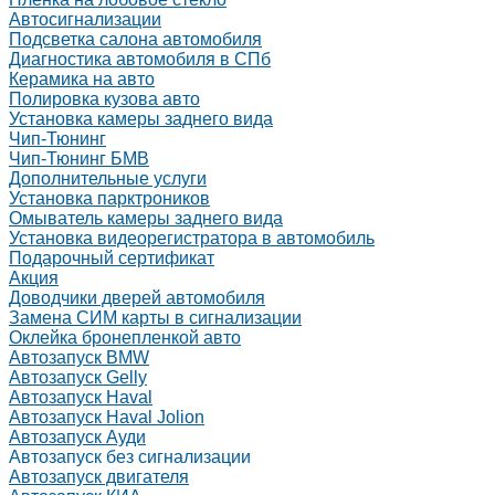
Автосигнализации
Подсветка салона автомобиля
Диагностика автомобиля в СПб
Керамика на авто
Полировка кузова авто
Установка камеры заднего вида
Чип-Тюнинг
Чип-Тюнинг БМВ
Дополнительные услуги
Установка парктроников
Омыватель камеры заднего вида
Установка видеорегистратора в автомобиль
Подарочный сертификат
Акция
Доводчики дверей автомобиля
Замена СИМ карты в сигнализации
Оклейка бронепленкой авто
Автозапуск BMW
Автозапуск Gelly
Автозапуск Haval
Автозапуск Haval Jolion
Автозапуск Ауди
Автозапуск без сигнализации
Автозапуск двигателя