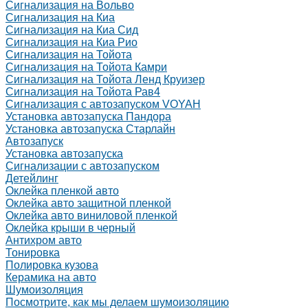
Сигнализация на Вольво
Сигнализация на Киа
Сигнализация на Киа Cид
Сигнализация на Киа Рио
Сигнализация на Тойота
Сигнализация на Тойота Камри
Сигнализация на Тойота Ленд Круизер
Сигнализация на Тойота Рав4
Сигнализация с автозапуском VOYAH
Установка автозапуска Пандора
Установка автозапуска Старлайн
Автозапуск
Установка автозапуска
Сигнализации с автозапуском
Детейлинг
Оклейка пленкой авто
Оклейка авто защитной пленкой
Оклейка авто виниловой пленкой
Оклейка крыши в черный
Антихром авто
Тонировка
Полировка кузова
Керамика на авто
Шумоизоляция
Посмотрите, как мы делаем шумоизоляцию