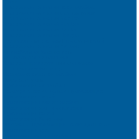
Услуги
Установка сигнализации на автомобиль
Установка сигнализации с автозапуском
Установка сигнализации StarLine
Установка сигнализаций Pandora
Установка сигнализации Pandect
Установка сигнализации Призрак
Противоугонная система Игла с установкой
Установка сигнализации Автолис
Автомобильная безопасность
Защита от угона автомобиля
Установка противоугонных комплексов
Установка иммобилайзера
Маркировка стекол автомобиля
Секретка от угона
Шумоизоляция автомобиля
Посмотрите, как мы делаем шумоизоляцию
Шумоизоляция дверей
Шумоизоляция пола автомобиля
Шумоизоляция крыши автомобиля
Шумоизоляция капота
Шумоизоляция багажника
Материалы Шумоизоляции - какие и для чего?
Шумоизоляция арок
Тонировка стекол автомобиля