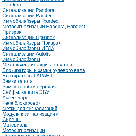
Pandora
Сигнализации Pandora
Сигнализации Pandect
Иммобилайзеры Pandect
Мотосигнализации Pandora, Pandect
Призрак
Сигнализации Призрак
Иммобилайзеры Призрак
Иммобилайзеры ИГЛА
Сигнализации Autolis
Иммобилайзеры
Механическая защита от угона
Блокираторы и замки рулевого вала
Блокираторы ГАРАНТ
Замки капота
Замки коробки передач
Сейфы, защита ЭБУ
Аксессуары
Реле блокировок
Метки для сигнализаций
Модули к сигнализациям
Сирены
Материалы
Мотосигнализации
Противоугонные комплексы