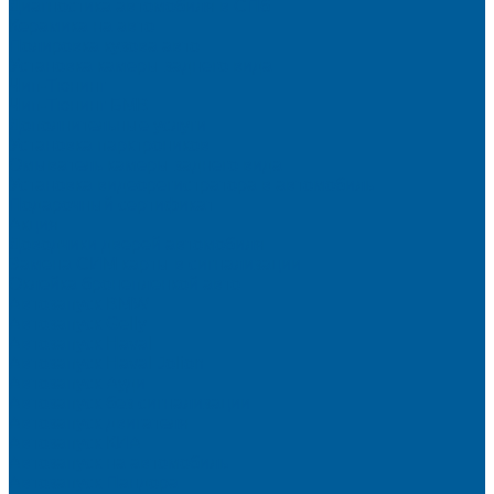
Диагностика автомобиля в СПб
Керамика на авто
Полировка кузова авто
Установка камеры заднего вида
Чип-Тюнинг
Чип-Тюнинг БМВ
Дополнительные услуги
Установка парктроников
Омыватель камеры заднего вида
Установка видеорегистратора в автомобиль
Подарочный сертификат
Акция
Доводчики дверей автомобиля
Замена СИМ карты в сигнализации
Оклейка бронепленкой авто
Автозапуск BMW
Автозапуск Gelly
Автозапуск Haval
Автозапуск Haval Jolion
Автозапуск Ауди
Автозапуск без сигнализации
Автозапуск двигателя
Автозапуск КИА
Автозапуск на автомобиль
Автозапуск Пандора