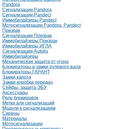
Pandora
Сигнализации Pandora
Сигнализации Pandect
Иммобилайзеры Pandect
Мотосигнализации Pandora, Pandect
Призрак
Сигнализации Призрак
Иммобилайзеры Призрак
Иммобилайзеры ИГЛА
Сигнализации Autolis
Иммобилайзеры
Механическая защита от угона
Блокираторы и замки рулевого вала
Блокираторы ГАРАНТ
Замки капота
Замки коробки передач
Сейфы, защита ЭБУ
Аксессуары
Реле блокировок
Метки для сигнализаций
Модули к сигнализациям
Сирены
Материалы
Мотосигнализации
Противоугонные комплексы