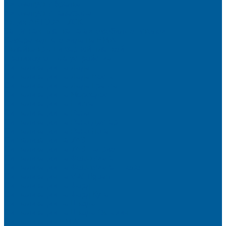
Автозапуск с брелка
Автозапуск с телефона
Акция АВТОЗАПУСК
Защитная пленка на автомобиль от сколов
Камера заднего вида на BMW
Оклейка крыши черной пленкой
Противоугонные устройства
Сигнализации на Лада
Сигнализации на Лада Веста
Сигнализации на Лада Гранта
Сигнализации на Мерседес
Сигнализации на Ниссан
Сигнализации на Рено
Сигнализации на Рено Дастер
Сигнализации на Рено Логан
Сигнализации на УАЗ
Сигнализации на УАЗ Патриот
Сигнализации на Фольксваген
Сигнализации на Фольксваген Поло
Сигнализация на VW Tiguan
Сигнализации на Форд
Сигнализации на Форд Куга
Сигнализации на Шкода
Сигнализации на Шкода Октавия
Сигнализация BMW