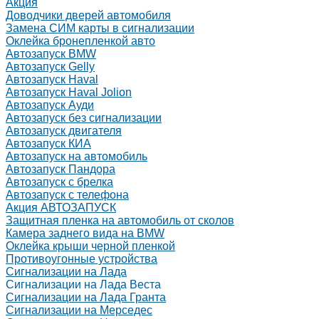
Акция
Доводчики дверей автомобиля
Замена СИМ карты в сигнализации
Оклейка бронепленкой авто
Автозапуск BMW
Автозапуск Gelly
Автозапуск Haval
Автозапуск Haval Jolion
Автозапуск Ауди
Автозапуск без сигнализации
Автозапуск двигателя
Автозапуск КИА
Автозапуск на автомобиль
Автозапуск Пандора
Автозапуск с брелка
Автозапуск с телефона
Акция АВТОЗАПУСК
Защитная пленка на автомобиль от сколов
Камера заднего вида на BMW
Оклейка крыши черной пленкой
Противоугонные устройства
Сигнализации на Лада
Сигнализации на Лада Веста
Сигнализации на Лада Гранта
Сигнализации на Мерседес