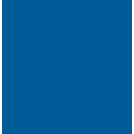
Услуги
Установка сигнализации на автомобиль
Установка сигнализации с автозапуском
Установка сигнализации StarLine
Установка сигнализаций Pandora
Установка сигнализации Pandect
Установка сигнализации Призрак
Противоугонная система Игла с установкой
Установка сигнализации Автолис
Автомобильная безопасность
Защита от угона автомобиля
Установка противоугонных комплексов
Установка иммобилайзера
Маркировка стекол автомобиля
Секретка от угона
Шумоизоляция автомобиля
Посмотрите, как мы делаем шумоизоляцию
Шумоизоляция дверей
Шумоизоляция пола автомобиля
Шумоизоляция крыши автомобиля
Шумоизоляция капота
Шумоизоляция багажника
Материалы Шумоизоляции - какие и для чего?
Шумоизоляция арок
Тонировка стекол автомобиля