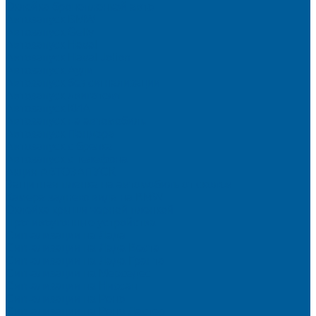
Оклейка бронепленкой авто
Автозапуск BMW
Автозапуск Gelly
Автозапуск Haval
Автозапуск Haval Jolion
Автозапуск Ауди
Автозапуск без сигнализации
Автозапуск двигателя
Автозапуск КИА
Автозапуск на автомобиль
Автозапуск Пандора
Автозапуск с брелка
Автозапуск с телефона
Акция АВТОЗАПУСК
Защитная пленка на автомобиль от сколов
Камера заднего вида на BMW
Оклейка крыши черной пленкой
Противоугонные устройства
Сигнализации на Лада
Сигнализации на Лада Веста
Сигнализации на Лада Гранта
Сигнализации на Мерседес
Сигнализации на Ниссан
Сигнализации на Рено
Сигнализации на Рено Дастер