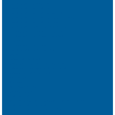
Сигнализация на Киа Рио
Сигнализация на Тойота
Сигнализация на Тойота Камри
Сигнализация на Тойота Ленд Круизер
Сигнализация на Тойота Рав4
Сигнализация с автозапуском VOYAH
Установка автозапуска Пандора
Установка автозапуска Старлайн
Автозапуск
Установка автозапуска
Сигнализации с автозапуском
Детейлинг
Оклейка пленкой авто
Оклейка авто защитной пленкой
Оклейка авто виниловой пленкой
Оклейка крыши в черный
Антихром авто
Тонировка
Полировка кузова
Керамика на авто
Шумоизоляция
Посмотрите, как мы делаем шумоизоляцию
Шумоизоляция дверей
Шумоизоляция пола автомобиля
Шумоизоляция крыши автомобиля