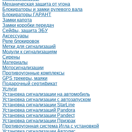
Механическая защита от угона
Блокираторы и замки рулевого вала
Блокираторы ГАРАНТ
Замки капота
Замки коробки передач
Сейфы, защита ЭБУ
Аксессуары
Реле блокировок
Метки для сигнализаций
Модули к сигнализациям
Сирены
Материалы
Мотосигнализации
Противоугонные комплексы
GPS трекеры, маяки
Подарочный сертификат
Услуги
Установка сигнализации на автомобиль
Установка сигнализации с автозапуском
Установка сигнализации StarLine
Установка сигнализаций Pandora
Установка сигнализации Pandect
Установка сигнализации Призрак
Противоугонная система Игла с установкой
Установка сигнализации Автолис