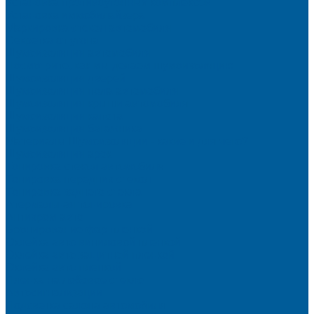
Установка противоугонных комплексов
Установка иммобилайзера
Маркировка стекол автомобиля
Секретка от угона
Шумоизоляция автомобиля
Посмотрите, как мы делаем шумоизоляцию
Шумоизоляция дверей
Шумоизоляция пола автомобиля
Шумоизоляция крыши автомобиля
Шумоизоляция капота
Шумоизоляция багажника
Материалы Шумоизоляции - какие и для чего?
Шумоизоляция арок
Тонировка стекол автомобиля
Тонировка передних стекол
Тонировка заднего стекла
Атермальная тонировка
Антихром авто
Бронирование фар пленкой
Оклейка авто виниловой пленкой
Оклейка авто защитной пленкой
Оклейка авто пленкой
Пленка на лобовое стекло
Автосигнализации
Подсветка салона автомобиля