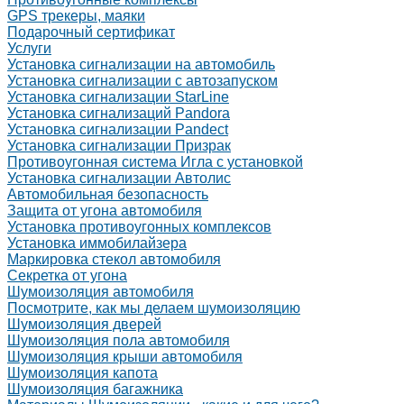
GPS трекеры, маяки
Подарочный сертификат
Услуги
Установка сигнализации на автомобиль
Установка сигнализации с автозапуском
Установка сигнализации StarLine
Установка сигнализаций Pandora
Установка сигнализации Pandect
Установка сигнализации Призрак
Противоугонная система Игла с установкой
Установка сигнализации Автолис
Автомобильная безопасность
Защита от угона автомобиля
Установка противоугонных комплексов
Установка иммобилайзера
Маркировка стекол автомобиля
Секретка от угона
Шумоизоляция автомобиля
Посмотрите, как мы делаем шумоизоляцию
Шумоизоляция дверей
Шумоизоляция пола автомобиля
Шумоизоляция крыши автомобиля
Шумоизоляция капота
Шумоизоляция багажника