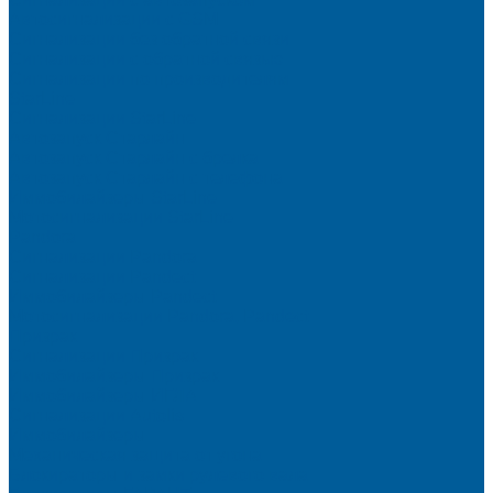
Автосигнализации с GSM
Сигнализации без обратной связи
Сигнализации с обратной связью
Сигнализации по производителям
StarLine
Сигнализации StarLine
Автозапуск Старлайн
Автозапуск Старлайн с брелка
Автозапуск Старлайн с телефона
Иммобилайзеры StarLine
Мотосигнализации StarLine
Pandora
Сигнализации Pandora
Сигнализации Pandect
Иммобилайзеры Pandect
Мотосигнализации Pandora, Pandect
Призрак
Сигнализации Призрак
Иммобилайзеры Призрак
Иммобилайзеры ИГЛА
Сигнализации Autolis
Иммобилайзеры
Механическая защита от угона
Блокираторы и замки рулевого вала