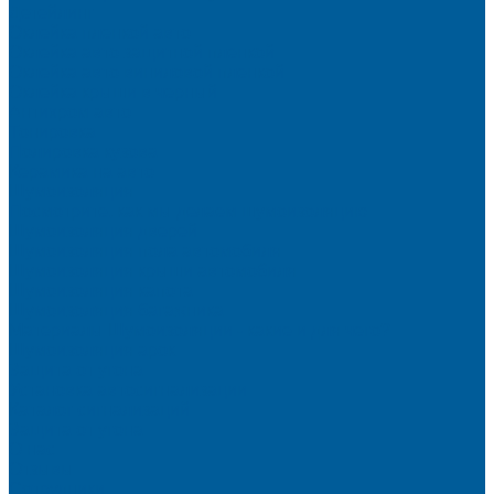
Детейлинг
Оклейка пленкой авто
Оклейка авто защитной пленкой
Оклейка авто виниловой пленкой
Оклейка крыши в черный
Антихром авто
Тонировка
Полировка кузова
Керамика на авто
Шумоизоляция
Посмотрите, как мы делаем шумоизоляцию
Шумоизоляция дверей
Шумоизоляция пола автомобиля
Шумоизоляция крыши автомобиля
Шумоизоляция капота
Шумоизоляция багажника
Материалы Шумоизоляции - какие и для чего?
Шумоизоляция арок
Защита от угона
Установка автосигнализации
Каталог сигнализаций
Защита от угона
О нас
Отзывы
Сотрудники