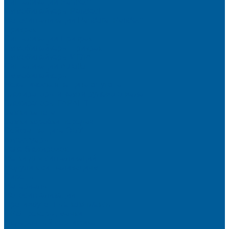
Сигнализации Pandect
Иммобилайзеры Pandect
Мотосигнализации Pandora, Pandect
Призрак
Сигнализации Призрак
Иммобилайзеры Призрак
Иммобилайзеры ИГЛА
Сигнализации Autolis
Иммобилайзеры
Механическая защита от угона
Блокираторы и замки рулевого вала
Блокираторы ГАРАНТ
Замки капота
Замки коробки передач
Сейфы, защита ЭБУ
Аксессуары
Реле блокировок
Метки для сигнализаций
Модули к сигнализациям
Сирены
Материалы
Мотосигнализации
Противоугонные комплексы
GPS трекеры, маяки
Подарочный сертификат