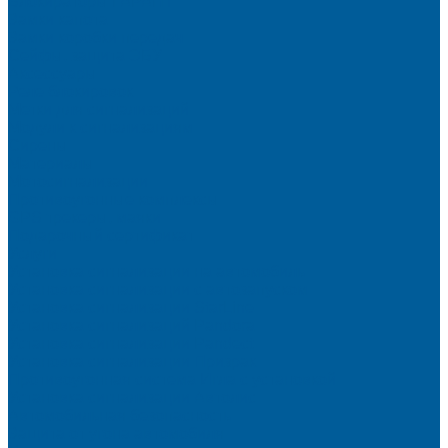
Блокираторы ГАРАНТ
Замки капота
Замки коробки передач
Сейфы, защита ЭБУ
Аксессуары
Реле блокировок
Метки для сигнализаций
Модули к сигнализациям
Сирены
Материалы
Мотосигнализации
Противоугонные комплексы
GPS трекеры, маяки
Подарочный сертификат
Услуги
Установка сигнализации на автомобиль
Установка сигнализации с автозапуском
Установка сигнализации StarLine
Установка сигнализаций Pandora
Установка сигнализации Pandect
Установка сигнализации Призрак
Противоугонная система Игла с установкой
Установка сигнализации Автолис
Автомобильная безопасность
Защита от угона автомобиля