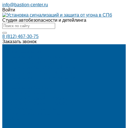
info@bastion-center.ru
Войти
Студия автобезопасности и детейлинга
8 (812) 467-30-75
Заказать звонок
Каталог
Автосигнализации
Сигнализации с автозапуском
Автосигнализации с GSM
Сигнализации без обратной связи
Сигнализации с обратной связью
Сигнализации по производителям
StarLine
Сигнализации StarLine
Автозапуск Старлайн
Автозапуск Старлайн с брелка
Автозапуск Старлайн с телефона
Иммобилайзеры StarLine
Мотосигнализации StarLine
Pandora
Сигнализации Pandora