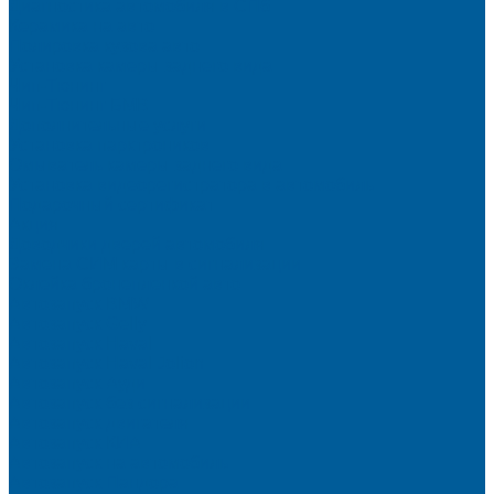
Диагностика автомобиля в СПб
Керамика на авто
Полировка кузова авто
Установка камеры заднего вида
Чип-Тюнинг
Чип-Тюнинг БМВ
Дополнительные услуги
Установка парктроников
Омыватель камеры заднего вида
Установка видеорегистратора в автомобиль
Подарочный сертификат
Акция
Доводчики дверей автомобиля
Замена СИМ карты в сигнализации
Оклейка бронепленкой авто
Автозапуск BMW
Автозапуск Gelly
Автозапуск Haval
Автозапуск Haval Jolion
Автозапуск Ауди
Автозапуск без сигнализации
Автозапуск двигателя
Автозапуск КИА
Автозапуск на автомобиль
Автозапуск Пандора