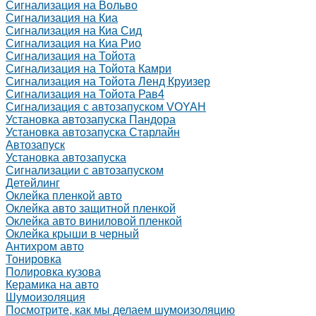
Сигнализация на Вольво
Сигнализация на Киа
Сигнализация на Киа Cид
Сигнализация на Киа Рио
Сигнализация на Тойота
Сигнализация на Тойота Камри
Сигнализация на Тойота Ленд Круизер
Сигнализация на Тойота Рав4
Сигнализация с автозапуском VOYAH
Установка автозапуска Пандора
Установка автозапуска Старлайн
Автозапуск
Установка автозапуска
Сигнализации с автозапуском
Детейлинг
Оклейка пленкой авто
Оклейка авто защитной пленкой
Оклейка авто виниловой пленкой
Оклейка крыши в черный
Антихром авто
Тонировка
Полировка кузова
Керамика на авто
Шумоизоляция
Посмотрите, как мы делаем шумоизоляцию