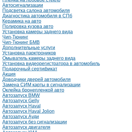
Автосигнализации
Подсветка салона автомобиля
Диагностика автомобиля в СПб
Керамика на авто
Полировка кузова авто
Установка камеры заднего вида
Чип-Тюнинг
Чип-Тюнинг БМВ
Дополнительные услуги
Установка парктроников
Омыватель камеры заднего вида
Установка видеорегистратора в автомобиль
Подарочный сертификат
Акция
Доводчики дверей автомобиля
Замена СИМ карты в сигнализации
Оклейка бронепленкой авто
Автозапуск BMW
Автозапуск Gelly
Автозапуск Haval
Автозапуск Haval Jolion
Автозапуск Ауди
Автозапуск без сигнализации
Автозапуск двигателя