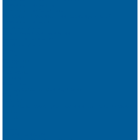
Шумоизоляция капота
Шумоизоляция багажника
Материалы Шумоизоляции - какие и для чего?
Шумоизоляция арок
Защита от угона
Установка автосигнализации
Каталог сигнализаций
Защита от угона
О нас
Отзывы
Сотрудники
Вакансии
Сертификаты
Реквизиты
Франшиза
Техподдержка по производителям
Статьи
Партнеры
Политика конфиденциальности и использования файлов
cookie
Контакты
...
Каталог
Автосигнализации
Сигнализации с автозапуском