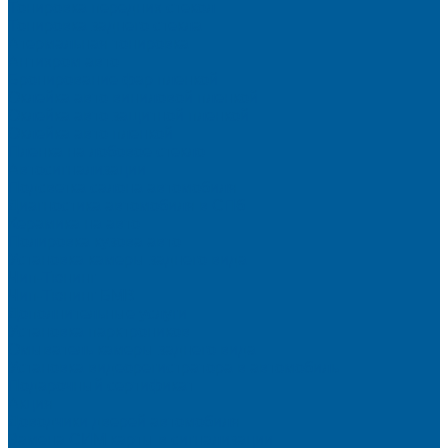
Тонировка передних стекол
Тонировка заднего стекла
Атермальная тонировка
Антихром авто
Бронирование фар пленкой
Оклейка авто виниловой пленкой
Оклейка авто защитной пленкой
Оклейка авто пленкой
Пленка на лобовое стекло
Автосигнализации
Подсветка салона автомобиля
Диагностика автомобиля в СПб
Керамика на авто
Полировка кузова авто
Установка камеры заднего вида
Чип-Тюнинг
Чип-Тюнинг БМВ
Дополнительные услуги
Установка парктроников
Омыватель камеры заднего вида
Установка видеорегистратора в автомобиль
Подарочный сертификат
Акция
Доводчики дверей автомобиля
Замена СИМ карты в сигнализации