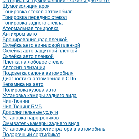
Материалы Шумоизоляции - какие и для чего?
Шумоизоляция арок
Тонировка стекол автомобиля
Тонировка передних стекол
Тонировка заднего стекла
Атермальная тонировка
Антихром авто
Бронирование фар пленкой
Оклейка авто виниловой пленкой
Оклейка авто защитной пленкой
Оклейка авто пленкой
Пленка на лобовое стекло
Автосигнализации
Подсветка салона автомобиля
Диагностика автомобиля в СПб
Керамика на авто
Полировка кузова авто
Установка камеры заднего вида
Чип-Тюнинг
Чип-Тюнинг БМВ
Дополнительные услуги
Установка парктроников
Омыватель камеры заднего вида
Установка видеорегистратора в автомобиль
Подарочный сертификат