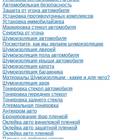
Автомобильная безопасность
Защита от угона автомобиля
Установка противоугонных комплексов
Установка иммобилайзера
Маркировка стекол автомобиля
Секретка от угона
Шумоизоляция автомобиля
Посмотрите, как мы делаем шумоизоляцию
Шумоизоляция дверей
Шумоизоляция пола автомобиля
Шумоизоляция крыши автомобиля
Шумоизоляция капота
Шумоизоляция багажника
Материалы Шумоизоляции - какие и для чего?
Шумоизоляция арок
Тонировка стекол автомобиля
Тонировка передних стекол
Тонировка заднего стекла
Атермальная тонировка
Антихром авто
Бронирование фар пленкой
Оклейка авто виниловой пленкой
Оклейка авто защитной пленкой
Оклейка авто пленкой
Пленка на лобовое стекло