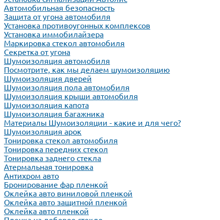
Автомобильная безопасность
Защита от угона автомобиля
Установка противоугонных комплексов
Установка иммобилайзера
Маркировка стекол автомобиля
Секретка от угона
Шумоизоляция автомобиля
Посмотрите, как мы делаем шумоизоляцию
Шумоизоляция дверей
Шумоизоляция пола автомобиля
Шумоизоляция крыши автомобиля
Шумоизоляция капота
Шумоизоляция багажника
Материалы Шумоизоляции - какие и для чего?
Шумоизоляция арок
Тонировка стекол автомобиля
Тонировка передних стекол
Тонировка заднего стекла
Атермальная тонировка
Антихром авто
Бронирование фар пленкой
Оклейка авто виниловой пленкой
Оклейка авто защитной пленкой
Оклейка авто пленкой