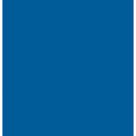
Оклейка бронепленкой авто
Автозапуск BMW
Автозапуск Gelly
Автозапуск Haval
Автозапуск Haval Jolion
Автозапуск Ауди
Автозапуск без сигнализации
Автозапуск двигателя
Автозапуск КИА
Автозапуск на автомобиль
Автозапуск Пандора
Автозапуск с брелка
Автозапуск с телефона
Акция АВТОЗАПУСК
Защитная пленка на автомобиль от сколов
Камера заднего вида на BMW
Оклейка крыши черной пленкой
Противоугонные устройства
Сигнализации на Лада
Сигнализации на Лада Веста
Сигнализации на Лада Гранта
Сигнализации на Мерседес
Сигнализации на Ниссан
Сигнализации на Рено
Сигнализации на Рено Дастер