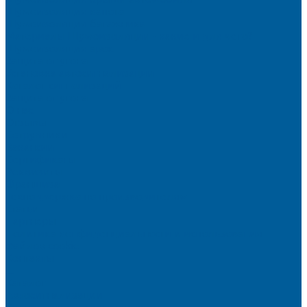
Шумоизоляция капота
Шумоизоляция багажника
Материалы Шумоизоляции - какие и для чего?
Шумоизоляция арок
Защита от угона
Установка автосигнализации
Каталог сигнализаций
Защита от угона
О нас
Отзывы
Сотрудники
Вакансии
Сертификаты
Реквизиты
Франшиза
Техподдержка по производителям
Статьи
Партнеры
Политика конфиденциальности и использования
файлов cookie
Контакты
...
Каталог
Автосигнализации