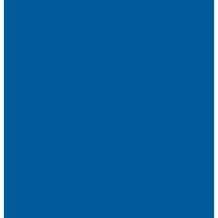
Тонировка передних стекол
Тонировка заднего стекла
Атермальная тонировка
Антихром авто
Бронирование фар пленкой
Оклейка авто виниловой пленкой
Оклейка авто защитной пленкой
Оклейка авто пленкой
Пленка на лобовое стекло
Автосигнализации
Подсветка салона автомобиля
Диагностика автомобиля в СПб
Керамика на авто
Полировка кузова авто
Установка камеры заднего вида
Чип-Тюнинг
Чип-Тюнинг БМВ
Дополнительные услуги
Установка парктроников
Омыватель камеры заднего вида
Установка видеорегистратора в автомобиль
Подарочный сертификат
Акция
Доводчики дверей автомобиля
Замена СИМ карты в сигнализации