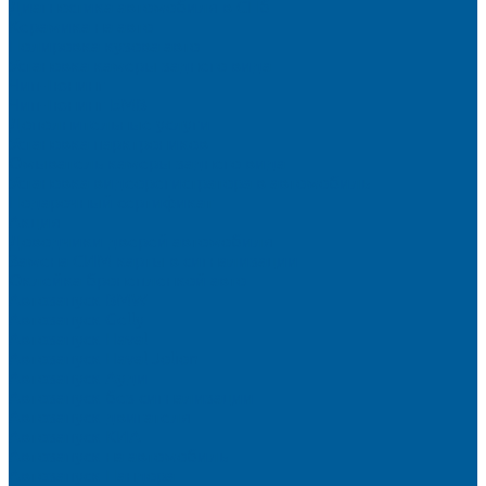
Диагностика автомобиля в СПб
Керамика на авто
Полировка кузова авто
Установка камеры заднего вида
Чип-Тюнинг
Чип-Тюнинг БМВ
Дополнительные услуги
Установка парктроников
Омыватель камеры заднего вида
Установка видеорегистратора в автомобиль
Подарочный сертификат
Акция
Доводчики дверей автомобиля
Замена СИМ карты в сигнализации
Оклейка бронепленкой авто
Автозапуск BMW
Автозапуск Gelly
Автозапуск Haval
Автозапуск Haval Jolion
Автозапуск Ауди
Автозапуск без сигнализации
Автозапуск двигателя
Автозапуск КИА
Автозапуск на автомобиль
Автозапуск Пандора