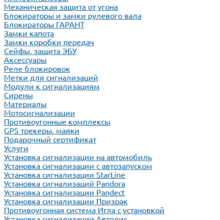
Механическая защита от угона
Блокираторы и замки рулевого вала
Блокираторы ГАРАНТ
Замки капота
Замки коробки передач
Сейфы, защита ЭБУ
Аксессуары
Реле блокировок
Метки для сигнализаций
Модули к сигнализациям
Сирены
Материалы
Мотосигнализации
Противоугонные комплексы
GPS трекеры, маяки
Подарочный сертификат
Услуги
Установка сигнализации на автомобиль
Установка сигнализации с автозапуском
Установка сигнализации StarLine
Установка сигнализаций Pandora
Установка сигнализации Pandect
Установка сигнализации Призрак
Противоугонная система Игла с установкой
Установка сигнализации Автолис