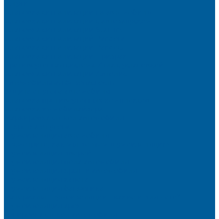
Услуги
Установка сигнализации на автомобиль
Установка сигнализации с автозапуском
Установка сигнализации StarLine
Установка сигнализаций Pandora
Установка сигнализации Pandect
Установка сигнализации Призрак
Противоугонная система Игла с установкой
Установка сигнализации Автолис
Автомобильная безопасность
Защита от угона автомобиля
Установка противоугонных комплексов
Установка иммобилайзера
Маркировка стекол автомобиля
Секретка от угона
Шумоизоляция автомобиля
Посмотрите, как мы делаем шумоизоляцию
Шумоизоляция дверей
Шумоизоляция пола автомобиля
Шумоизоляция крыши автомобиля
Шумоизоляция капота
Шумоизоляция багажника
Материалы Шумоизоляции - какие и для чего?
Шумоизоляция арок
Тонировка стекол автомобиля