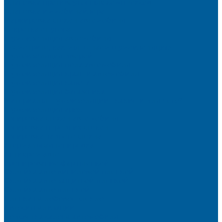
Установка противоугонных комплексов
Установка иммобилайзера
Маркировка стекол автомобиля
Секретка от угона
Шумоизоляция автомобиля
Посмотрите, как мы делаем шумоизоляцию
Шумоизоляция дверей
Шумоизоляция пола автомобиля
Шумоизоляция крыши автомобиля
Шумоизоляция капота
Шумоизоляция багажника
Материалы Шумоизоляции - какие и для чего?
Шумоизоляция арок
Тонировка стекол автомобиля
Тонировка передних стекол
Тонировка заднего стекла
Атермальная тонировка
Антихром авто
Бронирование фар пленкой
Оклейка авто виниловой пленкой
Оклейка авто защитной пленкой
Оклейка авто пленкой
Пленка на лобовое стекло
Автосигнализации
Подсветка салона автомобиля