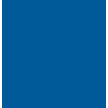
Сигнализации с автозапуском
Автосигнализации с GSM
Сигнализации без обратной связи
Сигнализации с обратной связью
Сигнализации по производителям
StarLine
Сигнализации StarLine
Автозапуск Старлайн
Автозапуск Старлайн с брелка
Автозапуск Старлайн с телефона
Иммобилайзеры StarLine
Мотосигнализации StarLine
Pandora
Сигнализации Pandora
Сигнализации Pandect
Иммобилайзеры Pandect
Мотосигнализации Pandora, Pandect
Призрак
Сигнализации Призрак
Иммобилайзеры Призрак
Иммобилайзеры ИГЛА
Сигнализации Autolis
Иммобилайзеры
Механическая защита от угона
Блокираторы и замки рулевого вала