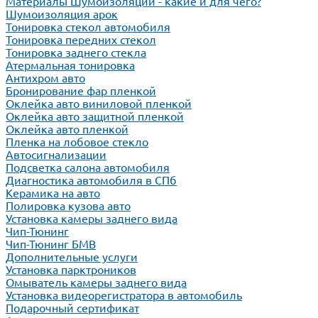
Материалы Шумоизоляции - какие и для чего?
Шумоизоляция арок
Тонировка стекол автомобиля
Тонировка передних стекол
Тонировка заднего стекла
Атермальная тонировка
Антихром авто
Бронирование фар пленкой
Оклейка авто виниловой пленкой
Оклейка авто защитной пленкой
Оклейка авто пленкой
Пленка на лобовое стекло
Автосигнализации
Подсветка салона автомобиля
Диагностика автомобиля в СПб
Керамика на авто
Полировка кузова авто
Установка камеры заднего вида
Чип-Тюнинг
Чип-Тюнинг БМВ
Дополнительные услуги
Установка парктроников
Омыватель камеры заднего вида
Установка видеорегистратора в автомобиль
Подарочный сертификат