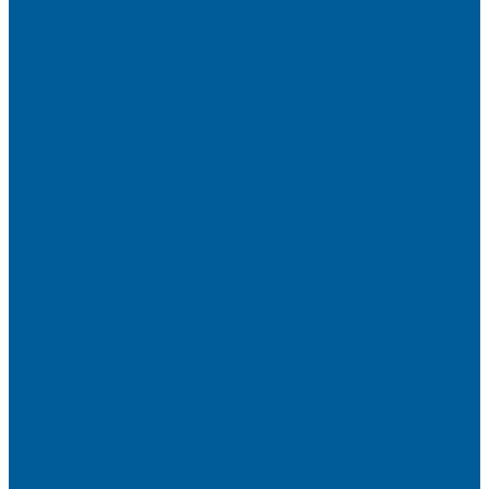
Блокираторы ГАРАНТ
Замки капота
Замки коробки передач
Сейфы, защита ЭБУ
Аксессуары
Реле блокировок
Метки для сигнализаций
Модули к сигнализациям
Сирены
Материалы
Мотосигнализации
Противоугонные комплексы
GPS трекеры, маяки
Подарочный сертификат
Услуги
Установка сигнализации на автомобиль
Установка сигнализации с автозапуском
Установка сигнализации StarLine
Установка сигнализаций Pandora
Установка сигнализации Pandect
Установка сигнализации Призрак
Противоугонная система Игла с установкой
Установка сигнализации Автолис
Автомобильная безопасность
Защита от угона автомобиля