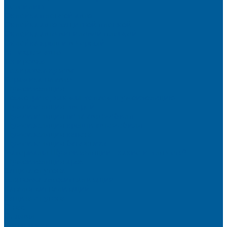
Детейлинг
Оклейка пленкой авто
Оклейка авто защитной пленкой
Оклейка авто виниловой пленкой
Оклейка крыши в черный
Антихром авто
Тонировка
Полировка кузова
Керамика на авто
Шумоизоляция
Посмотрите, как мы делаем шумоизоляцию
Шумоизоляция дверей
Шумоизоляция пола автомобиля
Шумоизоляция крыши автомобиля
Шумоизоляция капота
Шумоизоляция багажника
Материалы Шумоизоляции - какие и для чего?
Шумоизоляция арок
Защита от угона
Установка автосигнализации
Каталог сигнализаций
Защита от угона
О нас
Отзывы
Сотрудники