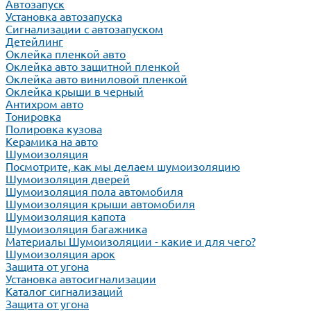
Автозапуск
Установка автозапуска
Сигнализации с автозапуском
Детейлинг
Оклейка пленкой авто
Оклейка авто защитной пленкой
Оклейка авто виниловой пленкой
Оклейка крыши в черный
Антихром авто
Тонировка
Полировка кузова
Керамика на авто
Шумоизоляция
Посмотрите, как мы делаем шумоизоляцию
Шумоизоляция дверей
Шумоизоляция пола автомобиля
Шумоизоляция крыши автомобиля
Шумоизоляция капота
Шумоизоляция багажника
Материалы Шумоизоляции - какие и для чего?
Шумоизоляция арок
Защита от угона
Установка автосигнализации
Каталог сигнализаций
Защита от угона