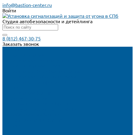
info@bastion-center.ru
Войти
Студия автобезопасности и детейлинга
8 (812) 467-30-75
Заказать звонок
Каталог
Автосигнализации
Сигнализации с автозапуском
Автосигнализации с GSM
Сигнализации без обратной связи
Сигнализации с обратной связью
Сигнализации по производителям
StarLine
Сигнализации StarLine
Автозапуск Старлайн
Автозапуск Старлайн с брелка
Автозапуск Старлайн с телефона
Иммобилайзеры StarLine
Мотосигнализации StarLine
Pandora
Сигнализации Pandora