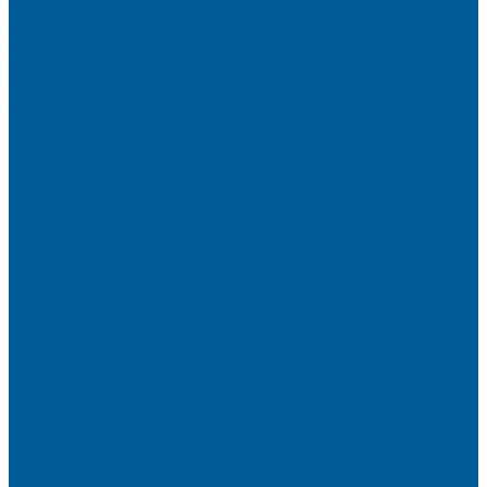
Автозапуск с брелка
Автозапуск с телефона
Акция АВТОЗАПУСК
Защитная пленка на автомобиль от сколов
Камера заднего вида на BMW
Оклейка крыши черной пленкой
Противоугонные устройства
Сигнализации на Лада
Сигнализации на Лада Веста
Сигнализации на Лада Гранта
Сигнализации на Мерседес
Сигнализации на Ниссан
Сигнализации на Рено
Сигнализации на Рено Дастер
Сигнализации на Рено Логан
Сигнализации на УАЗ
Сигнализации на УАЗ Патриот
Сигнализации на Фольксваген
Сигнализации на Фольксваген Поло
Сигнализация на VW Tiguan
Сигнализации на Форд
Сигнализации на Форд Куга
Сигнализации на Шкода
Сигнализации на Шкода Октавия
Сигнализация BMW