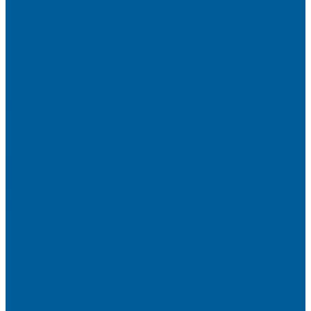
Сигнализация на Киа Рио
Сигнализация на Тойота
Сигнализация на Тойота Камри
Сигнализация на Тойота Ленд Круизер
Сигнализация на Тойота Рав4
Сигнализация с автозапуском VOYAH
Установка автозапуска Пандора
Установка автозапуска Старлайн
Автозапуск
Установка автозапуска
Сигнализации с автозапуском
Детейлинг
Оклейка пленкой авто
Оклейка авто защитной пленкой
Оклейка авто виниловой пленкой
Оклейка крыши в черный
Антихром авто
Тонировка
Полировка кузова
Керамика на авто
Шумоизоляция
Посмотрите, как мы делаем шумоизоляцию
Шумоизоляция дверей
Шумоизоляция пола автомобиля
Шумоизоляция крыши автомобиля