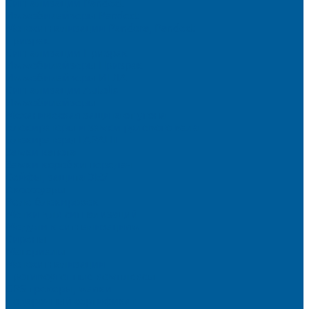
Сигнализации Pandect
Иммобилайзеры Pandect
Мотосигнализации Pandora, Pandect
Призрак
Сигнализации Призрак
Иммобилайзеры Призрак
Иммобилайзеры ИГЛА
Сигнализации Autolis
Иммобилайзеры
Механическая защита от угона
Блокираторы и замки рулевого вала
Блокираторы ГАРАНТ
Замки капота
Замки коробки передач
Сейфы, защита ЭБУ
Аксессуары
Реле блокировок
Метки для сигнализаций
Модули к сигнализациям
Сирены
Материалы
Мотосигнализации
Противоугонные комплексы
GPS трекеры, маяки
Подарочный сертификат