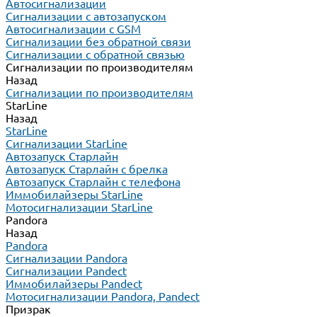
Автосигнализации
Сигнализации с автозапуском
Автосигнализации с GSM
Сигнализации без обратной связи
Сигнализации с обратной связью
Сигнализации по производителям
Назад
Сигнализации по производителям
StarLine
Назад
StarLine
Сигнализации StarLine
Автозапуск Старлайн
Автозапуск Старлайн с брелка
Автозапуск Старлайн с телефона
Иммобилайзеры StarLine
Мотосигнализации StarLine
Pandora
Назад
Pandora
Сигнализации Pandora
Сигнализации Pandect
Иммобилайзеры Pandect
Мотосигнализации Pandora, Pandect
Призрак