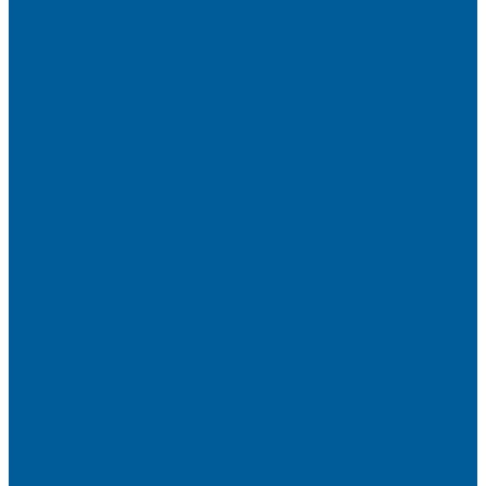
Сигнализация на Chery
Сигнализация на Chery Tiggo
Сигнализация на Exeed
Сигнализация на Geely
Сигнализация на Geely Atlas
Сигнализация на Haval
Сигнализация на Haval F7
Сигнализация на Haval Jolion
Сигнализация на Hyundai
Сигнализация на Hyundai Solaris
Сигнализация на Mitsubishi
Сигнализация на Вольво
Сигнализация на Киа
Сигнализация на Киа Cид
Сигнализация на Киа Рио
Сигнализация на Тойота
Сигнализация на Тойота Камри
Сигнализация на Тойота Ленд Круизер
Сигнализация на Тойота Рав4
Сигнализация с автозапуском VOYAH
Установка автозапуска Пандора
Установка автозапуска Старлайн
Автозапуск
Установка автозапуска
Сигнализации с автозапуском