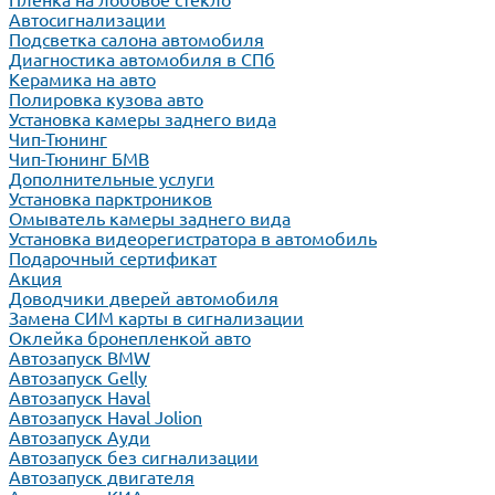
Пленка на лобовое стекло
Автосигнализации
Подсветка салона автомобиля
Диагностика автомобиля в СПб
Керамика на авто
Полировка кузова авто
Установка камеры заднего вида
Чип-Тюнинг
Чип-Тюнинг БМВ
Дополнительные услуги
Установка парктроников
Омыватель камеры заднего вида
Установка видеорегистратора в автомобиль
Подарочный сертификат
Акция
Доводчики дверей автомобиля
Замена СИМ карты в сигнализации
Оклейка бронепленкой авто
Автозапуск BMW
Автозапуск Gelly
Автозапуск Haval
Автозапуск Haval Jolion
Автозапуск Ауди
Автозапуск без сигнализации
Автозапуск двигателя