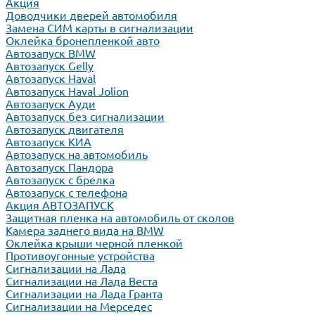
Акция
Доводчики дверей автомобиля
Замена СИМ карты в сигнализации
Оклейка бронепленкой авто
Автозапуск BMW
Автозапуск Gelly
Автозапуск Haval
Автозапуск Haval Jolion
Автозапуск Ауди
Автозапуск без сигнализации
Автозапуск двигателя
Автозапуск КИА
Автозапуск на автомобиль
Автозапуск Пандора
Автозапуск с брелка
Автозапуск с телефона
Акция АВТОЗАПУСК
Защитная пленка на автомобиль от сколов
Камера заднего вида на BMW
Оклейка крыши черной пленкой
Противоугонные устройства
Сигнализации на Лада
Сигнализации на Лада Веста
Сигнализации на Лада Гранта
Сигнализации на Мерседес