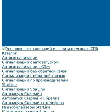
Вакансии
Сертификаты
Реквизиты
Франшиза
Техподдержка по производителям
Статьи
Партнеры
Политика конфиденциальности и использования
файлов cookie
Контакты
Каталог
Автосигнализации
Сигнализации с автозапуском
Автосигнализации с GSM
Сигнализации без обратной связи
Сигнализации с обратной связью
Сигнализации по производителям
StarLine
Сигнализации StarLine
Автозапуск Старлайн
Автозапуск Старлайн с брелка
Автозапуск Старлайн с телефона
Иммобилайзеры StarLine
Мотосигнализации StarLine