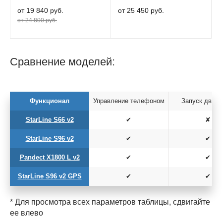
от 19 840 руб.
от 25 450 руб.
от 24 800 руб.
Сравнение моделей:
Функционал
Управление телефоном
Запуск двига
StarLine S66 v2
✔
✘
StarLine S96 v2
✔
✔
Pandect X1800 L v2
✔
✔
StarLine S96 v2 GPS
✔
✔
* Для просмотра всех параметров таблицы, сдвигайте
ее влево