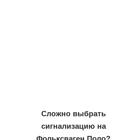
нам удается знать все нюансы и
реализовывать работы с
максимальным качеством и
эффективностью.
Гарантируем Вам:
- Гарантия на работы 5 лет
- Поддержка на весь период
эксплуатации
- Сохранение гарантии дилера -
сертификаты ГОСТ
Сложно выбрать
сигнализацию на
Фольксваген Поло?