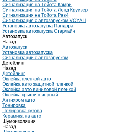
Сигнализация на Тойота Камри
Сигнализация на Тойота Ленд Круизер
Сигнализация на Тойота Рав4
Сигнализация с автозапуском VOYAH
Установка автозапуска Пандора
Установка автозапуска Старлайн
Автозапуск
Назад
Автозапуск
Установка автозапуска
Сигнализации с автозапуском
Детейлинг
Назад
Детейлинг
Оклейка пленкой авто
Оклейка авто защитной пленкой
Оклейка авто виниловой пленкой
Оклейка крыши в черный
Антихром авто
Тонировка
Полировка кузова
Керамика на авто
Шумоизоляция
Назад
Шумоизоляция