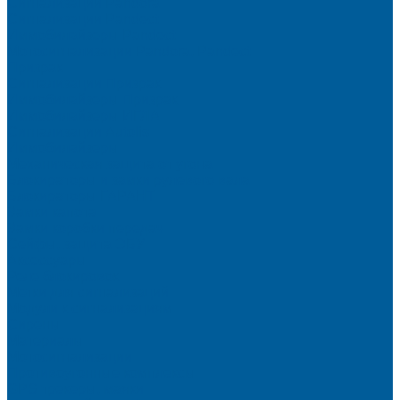
Сигнализации Pandora
Сигнализации Pandect
Иммобилайзеры Pandect
Мотосигнализации Pandora, Pandect
Призрак
Сигнализации Призрак
Иммобилайзеры Призрак
Иммобилайзеры ИГЛА
Сигнализации Autolis
Иммобилайзеры
Механическая защита от угона
Блокираторы и замки рулевого вала
Блокираторы ГАРАНТ
Замки капота
Замки коробки передач
Сейфы, защита ЭБУ
Аксессуары
Реле блокировок
Метки для сигнализаций
Модули к сигнализациям
Сирены
Материалы
Мотосигнализации
Противоугонные комплексы
GPS трекеры, маяки