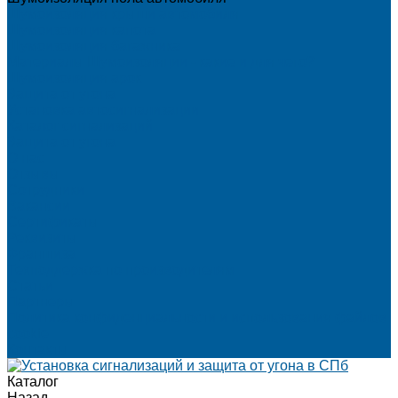
Шумоизоляция крыши автомобиля
Шумоизоляция капота
Шумоизоляция багажника
Материалы Шумоизоляции - какие и для чего?
Шумоизоляция арок
Защита от угона
Установка автосигнализации
Каталог сигнализаций
Защита от угона
О нас
Отзывы
Сотрудники
Вакансии
Сертификаты
Реквизиты
Франшиза
Техподдержка по производителям
Статьи
Партнеры
Политика конфиденциальности и использования файлов
cookie
Контакты
Каталог
Назад