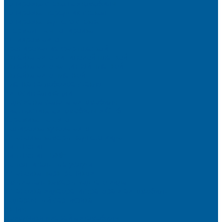
Тонировка стекол автомобиля
Тонировка передних стекол
Тонировка заднего стекла
Атермальная тонировка
Антихром авто
Бронирование фар пленкой
Оклейка авто виниловой пленкой
Оклейка авто защитной пленкой
Оклейка авто пленкой
Пленка на лобовое стекло
Автосигнализации
Подсветка салона автомобиля
Диагностика автомобиля в СПб
Керамика на авто
Полировка кузова авто
Установка камеры заднего вида
Чип-Тюнинг
Чип-Тюнинг БМВ
Дополнительные услуги
Установка парктроников
Омыватель камеры заднего вида
Установка видеорегистратора в автомобиль
Подарочный сертификат
Акция
Доводчики дверей автомобиля