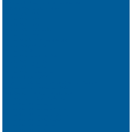
Замена СИМ карты в сигнализации
Оклейка бронепленкой авто
Автозапуск BMW
Автозапуск Gelly
Автозапуск Haval
Автозапуск Haval Jolion
Автозапуск Ауди
Автозапуск без сигнализации
Автозапуск двигателя
Автозапуск КИА
Автозапуск на автомобиль
Автозапуск Пандора
Автозапуск с брелка
Автозапуск с телефона
Акция АВТОЗАПУСК
Защитная пленка на автомобиль от сколов
Камера заднего вида на BMW
Оклейка крыши черной пленкой
Противоугонные устройства
Сигнализации на Лада
Сигнализации на Лада Веста
Сигнализации на Лада Гранта
Сигнализации на Мерседес
Сигнализации на Ниссан
Сигнализации на Рено