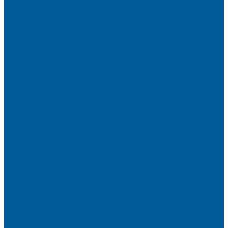
Подарочный сертификат
Услуги
Установка сигнализации на автомобиль
Установка сигнализации с автозапуском
Установка сигнализации StarLine
Установка сигнализаций Pandora
Установка сигнализации Pandect
Установка сигнализации Призрак
Противоугонная система Игла с установкой
Установка сигнализации Автолис
Автомобильная безопасность
Защита от угона автомобиля
Установка противоугонных комплексов
Установка иммобилайзера
Маркировка стекол автомобиля
Секретка от угона
Шумоизоляция автомобиля
Посмотрите, как мы делаем шумоизоляцию
Шумоизоляция дверей
Шумоизоляция пола автомобиля
Шумоизоляция крыши автомобиля
Шумоизоляция капота
Шумоизоляция багажника
Материалы Шумоизоляции - какие и для чего?
Шумоизоляция арок