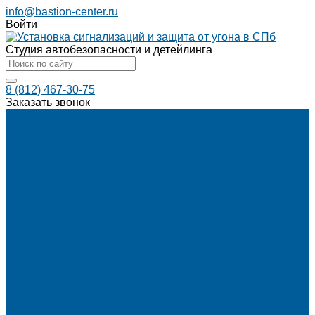
info@bastion-center.ru
Войти
Студия автобезопасности и детейлинга
8 (812) 467-30-75
Заказать звонок
...
Каталог
Автосигнализации
Сигнализации с автозапуском
Автосигнализации с GSM
Сигнализации без обратной связи
Сигнализации с обратной связью
Сигнализации по производителям
StarLine
Сигнализации StarLine
Автозапуск Старлайн
Автозапуск Старлайн с брелка
Автозапуск Старлайн с телефона
Иммобилайзеры StarLine
Мотосигнализации StarLine
Pandora