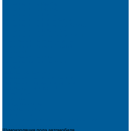
Сигнализация на Киа Cид
Сигнализация на Киа Рио
Сигнализация на Тойота
Сигнализация на Тойота Камри
Сигнализация на Тойота Ленд Круизер
Сигнализация на Тойота Рав4
Сигнализация с автозапуском VOYAH
Установка автозапуска Пандора
Установка автозапуска Старлайн
Автозапуск
Установка автозапуска
Сигнализации с автозапуском
Детейлинг
Оклейка пленкой авто
Оклейка авто защитной пленкой
Оклейка авто виниловой пленкой
Оклейка крыши в черный
Антихром авто
Тонировка
Полировка кузова
Керамика на авто
Шумоизоляция
Посмотрите, как мы делаем шумоизоляцию
Шумоизоляция дверей
Шумоизоляция пола автомобиля