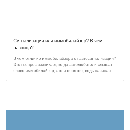
Сигнализация или иммобилайзер? В чем
разница?
В чем отличие иммобилайзера от автосигнализации?
Этот вопрос возникает, когда автолюбители слышат
слово иммобилайзер, это и понятно, ведь начиная с
далекого 1995 года, на автомобили повсеместно
ставились именно сигнализации, а не
иммобилайзеры.
Иммобилайзеры появились позднее.
Давайте разберемся в этом вопросе!..