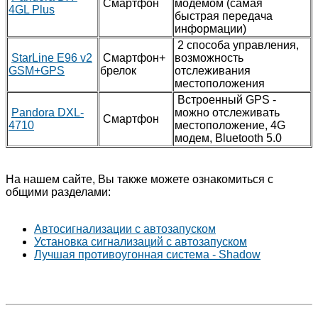
Смартфон
модемом (самая
4GL Plus
быстрая передача
информации)
2 способа управления,
StarLine E96 v2
Смартфон+
возможность
GSM+GPS
брелок
отслеживания
местоположения
Встроенный GPS -
Pandora DXL-
можно отслеживать
Смартфон
4710
местоположение, 4G
модем, Bluetooth 5.0
На нашем сайте, Вы также можете ознакомиться с
общими разделами:
Автосигнализации с автозапуском
Установка сигнализаций с автозапуском
Лучшая противоугонная система - Shadow