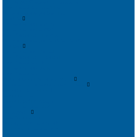
Автозапуск Старлайн с телефона
Иммобилайзеры StarLine
Мотосигнализации StarLine
Pandora
Сигнализации Pandora
Сигнализации Pandect
Иммобилайзеры Pandect
Мотосигнализации Pandora, Pandect
Призрак
Сигнализации Призрак
Иммобилайзеры Призрак
Иммобилайзеры ИГЛА
Сигнализации Autolis
Иммобилайзеры
Механическая защита от угона
Блокираторы и замки рулевого вала
Блокираторы ГАРАНТ
Замки капота
Замки коробки передач
Сейфы, защита ЭБУ
Аксессуары
Реле блокировок
Метки для сигнализаций
Модули к сигнализациям
Сирены