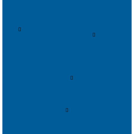
Материалы
Мотосигнализации
Противоугонные комплексы
GPS трекеры, маяки
Подарочный сертификат
Услуги
Установка сигнализации на автомобиль
Установка сигнализации с автозапуском
Установка сигнализации StarLine
Установка сигнализаций Pandora
Установка сигнализации Pandect
Установка сигнализации Призрак
Противоугонная система Игла с установкой
Установка сигнализации Автолис
Автомобильная безопасность
Защита от угона автомобиля
Установка противоугонных комплексов
Установка иммобилайзера
Маркировка стекол автомобиля
Секретка от угона
Шумоизоляция автомобиля
Посмотрите, как мы делаем шумоизоляцию
Шумоизоляция дверей
Шумоизоляция пола автомобиля
Шумоизоляция крыши автомобиля