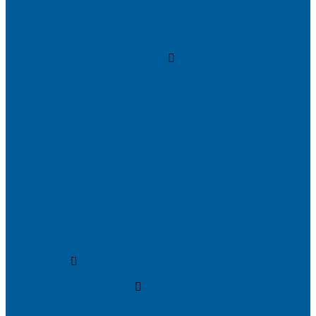
Шумоизоляция капота
Шумоизоляция багажника
Материалы Шумоизоляции - какие и для чего?
Шумоизоляция арок
Тонировка стекол автомобиля
Тонировка передних стекол
Тонировка заднего стекла
Атермальная тонировка
Антихром авто
Бронирование фар пленкой
Оклейка авто виниловой пленкой
Оклейка авто защитной пленкой
Оклейка авто пленкой
Пленка на лобовое стекло
Автосигнализации
Подсветка салона автомобиля
Диагностика автомобиля в СПб
Керамика на авто
Полировка кузова авто
Установка камеры заднего вида
Чип-Тюнинг
Чип-Тюнинг БМВ
Дополнительные услуги
Установка парктроников
Омыватель камеры заднего вида