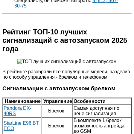
специалисту, он поможет выбрать:
8 (812) 467-
30-75
Рейтинг ТОП-10 лучших
сигнализаций с автозапуском 2025
года
В рейтинге разобрали все популярные модели, разделив
по способу управления - брелком и телефоном.
Сигнализации с автозапуском брелком
Наименование
Управление
Особенности
Pandora DX-
Самая доступная по
Брелок
40RS
цене сигнализация
В комплекте 1 брелок,
StarLine E96 BT
Брелок
возможность апгрейда
ECO
до GSM