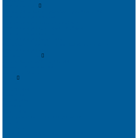
Керамика на авто
Шумоизоляция
Посмотрите, как мы делаем шумоизоляцию
Шумоизоляция дверей
Шумоизоляция пола автомобиля
Шумоизоляция крыши автомобиля
Шумоизоляция капота
Шумоизоляция багажника
Материалы Шумоизоляции - какие и для чего?
Шумоизоляция арок
Защита от угона
Установка автосигнализации
Каталог сигнализаций
Защита от угона
О нас
Отзывы
Сотрудники
Вакансии
Сертификаты
Реквизиты
Франшиза
Техподдержка по производителям
Статьи
Партнеры
Политика конфиденциальности и использования файлов