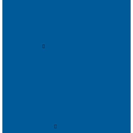
Установка видеорегистратора в автомобиль
Подарочный сертификат
Акция
Доводчики дверей автомобиля
Замена СИМ карты в сигнализации
Оклейка бронепленкой авто
Автозапуск BMW
Автозапуск Gelly
Автозапуск Haval
Автозапуск Haval Jolion
Автозапуск Ауди
Автозапуск без сигнализации
Автозапуск двигателя
Автозапуск КИА
Автозапуск на автомобиль
Автозапуск Пандора
Автозапуск с брелка
Автозапуск с телефона
Акция АВТОЗАПУСК
Защитная пленка на автомобиль от сколов
Камера заднего вида на BMW
Оклейка крыши черной пленкой
Противоугонные устройства
Сигнализации на Лада
Сигнализации на Лада Веста