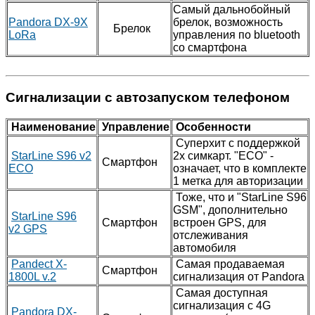
Самый дальнобойный
Pandora DX-9X
брелок, возможность
Брелок
LoRa
управления по bluetooth
со смартфона
Сигнализации с автозапуском телефоном
Наименование
Управление
Особенности
Суперхит с поддержкой
StarLine S96 v2
2х симкарт. "ECO" -
Смартфон
ECO
означает, что в комплекте
1 метка для авторизации
Тоже, что и "StarLine S96
GSM", дополнительно
StarLine S96
Смартфон
встроен GPS, для
v2 GPS
отслеживания
автомобиля
Pandect X-
Самая продаваемая
Смартфон
1800L v.2
сигнализация от Pandora
Самая доступная
сигнализация с 4G
Pandora DX-