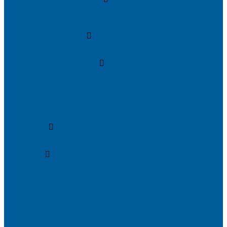
Сигнализация на Hyundai Solaris
Сигнализация на Mitsubishi
Сигнализация на Вольво
Сигнализация на Киа
Сигнализация на Киа Cид
Сигнализация на Киа Рио
Сигнализация на Тойота
Сигнализация на Тойота Камри
Сигнализация на Тойота Ленд Круизер
Сигнализация на Тойота Рав4
Сигнализация с автозапуском VOYAH
Установка автозапуска Пандора
Установка автозапуска Старлайн
Автозапуск
Установка автозапуска
Сигнализации с автозапуском
Детейлинг
Оклейка пленкой авто
Оклейка авто защитной пленкой
Оклейка авто виниловой пленкой
Оклейка крыши в черный
Антихром авто
Тонировка
Полировка кузова