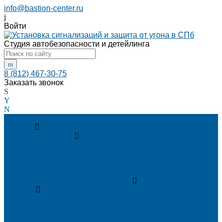
info@bastion-center.ru
Войти
Студия автобезопасности и детейлинга
8 (812) 467-30-75
Заказать звонок
...
Каталог
Автосигнализации
Сигнализации с автозапуском
Автосигнализации с GSM
Сигнализации без обратной связи
Сигнализации с обратной связью
Сигнализации по производителям
StarLine
Сигнализации StarLine
Автозапуск Старлайн
Автозапуск Старлайн с брелка