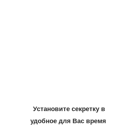
550 автомобилей. Не зафиксировано
ещё ни одного случая угона
автомобиля нашего клиента с
рекомендованным уровнем защиты
от угона.
В нашем штате
работают 19 узкоспециализированных
профессионалов, каждый из которых
является ведущим специалистом по
определённым маркам автомобилей,
что позволяет устанавливать
секретки с уникальными решениями
по расположению и реализации.
Установите секретку в
удобное для Вас время