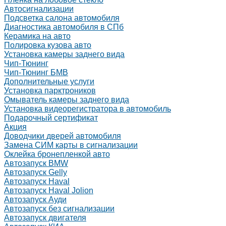
Автосигнализации
Подсветка салона автомобиля
Диагностика автомобиля в СПб
Керамика на авто
Полировка кузова авто
Установка камеры заднего вида
Чип-Тюнинг
Чип-Тюнинг БМВ
Дополнительные услуги
Установка парктроников
Омыватель камеры заднего вида
Установка видеорегистратора в автомобиль
Подарочный сертификат
Акция
Доводчики дверей автомобиля
Замена СИМ карты в сигнализации
Оклейка бронепленкой авто
Автозапуск BMW
Автозапуск Gelly
Автозапуск Haval
Автозапуск Haval Jolion
Автозапуск Ауди
Автозапуск без сигнализации
Автозапуск двигателя