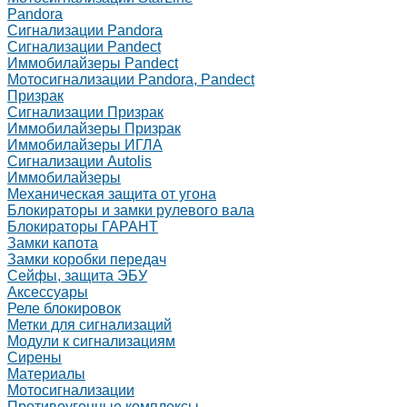
Pandora
Сигнализации Pandora
Сигнализации Pandect
Иммобилайзеры Pandect
Мотосигнализации Pandora, Pandect
Призрак
Сигнализации Призрак
Иммобилайзеры Призрак
Иммобилайзеры ИГЛА
Сигнализации Autolis
Иммобилайзеры
Механическая защита от угона
Блокираторы и замки рулевого вала
Блокираторы ГАРАНТ
Замки капота
Замки коробки передач
Сейфы, защита ЭБУ
Аксессуары
Реле блокировок
Метки для сигнализаций
Модули к сигнализациям
Сирены
Материалы
Мотосигнализации
Противоугонные комплексы