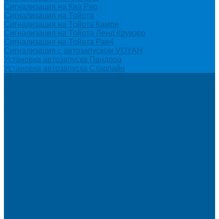
Сигнализация на Киа Рио
Сигнализация на Тойота
Сигнализация на Тойота Камри
Сигнализация на Тойота Ленд Круизер
Сигнализация на Тойота Рав4
Сигнализация с автозапуском VOYAH
Установка автозапуска Пандора
Установка автозапуска Старлайн
Автозапуск
Установка автозапуска
Сигнализации с автозапуском
Детейлинг
Оклейка пленкой авто
Оклейка авто защитной пленкой
Оклейка авто виниловой пленкой
Оклейка крыши в черный
Антихром авто
Тонировка
Полировка кузова
Керамика на авто
Шумоизоляция
Посмотрите, как мы делаем шумоизоляцию
Шумоизоляция дверей
Шумоизоляция пола автомобиля
Шумоизоляция крыши автомобиля