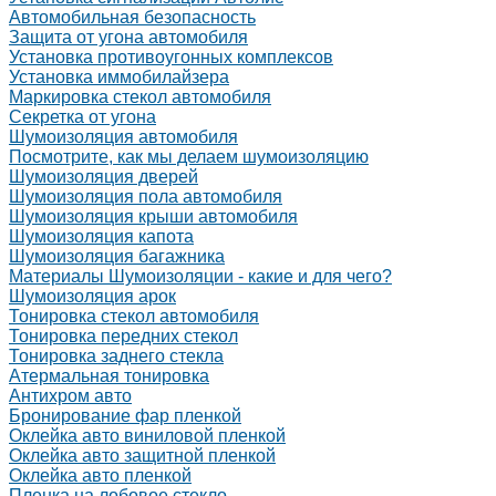
Автомобильная безопасность
Защита от угона автомобиля
Установка противоугонных комплексов
Установка иммобилайзера
Маркировка стекол автомобиля
Секретка от угона
Шумоизоляция автомобиля
Посмотрите, как мы делаем шумоизоляцию
Шумоизоляция дверей
Шумоизоляция пола автомобиля
Шумоизоляция крыши автомобиля
Шумоизоляция капота
Шумоизоляция багажника
Материалы Шумоизоляции - какие и для чего?
Шумоизоляция арок
Тонировка стекол автомобиля
Тонировка передних стекол
Тонировка заднего стекла
Атермальная тонировка
Антихром авто
Бронирование фар пленкой
Оклейка авто виниловой пленкой
Оклейка авто защитной пленкой
Оклейка авто пленкой
Пленка на лобовое стекло