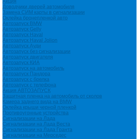
Акция
Доводчики дверей автомобиля
Замена СИМ карты в сигнализации
Оклейка бронепленкой авто
Автозапуск BMW
Автозапуск Gelly
Автозапуск Haval
Автозапуск Haval Jolion
Автозапуск Ауди
Автозапуск без сигнализации
Автозапуск двигателя
Автозапуск КИА
Автозапуск на автомобиль
Автозапуск Пандора
Автозапуск с брелка
Автозапуск с телефона
Акция АВТОЗАПУСК
Защитная пленка на автомобиль от сколов
Камера заднего вида на BMW
Оклейка крыши черной пленкой
Противоугонные устройства
Сигнализации на Лада
Сигнализации на Лада Веста
Сигнализации на Лада Гранта
Сигнализации на Мерседес