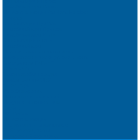
Сигнализации Pandect
Иммобилайзеры Pandect
Мотосигнализации Pandora, Pandect
Призрак
Сигнализации Призрак
Иммобилайзеры Призрак
Иммобилайзеры ИГЛА
Сигнализации Autolis
Иммобилайзеры
Механическая защита от угона
Блокираторы и замки рулевого вала
Блокираторы ГАРАНТ
Замки капота
Замки коробки передач
Сейфы, защита ЭБУ
Аксессуары
Реле блокировок
Метки для сигнализаций
Модули к сигнализациям
Сирены
Материалы
Мотосигнализации
Противоугонные комплексы
GPS трекеры, маяки
Подарочный сертификат