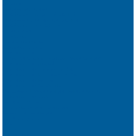
Детейлинг
Оклейка пленкой авто
Оклейка авто защитной пленкой
Оклейка авто виниловой пленкой
Оклейка крыши в черный
Антихром авто
Тонировка
Полировка кузова
Керамика на авто
Шумоизоляция
Посмотрите, как мы делаем шумоизоляцию
Шумоизоляция дверей
Шумоизоляция пола автомобиля
Шумоизоляция крыши автомобиля
Шумоизоляция капота
Шумоизоляция багажника
Материалы Шумоизоляции - какие и для чего?
Шумоизоляция арок
Защита от угона
Установка автосигнализации
Каталог сигнализаций
Защита от угона
О нас
Отзывы
Сотрудники