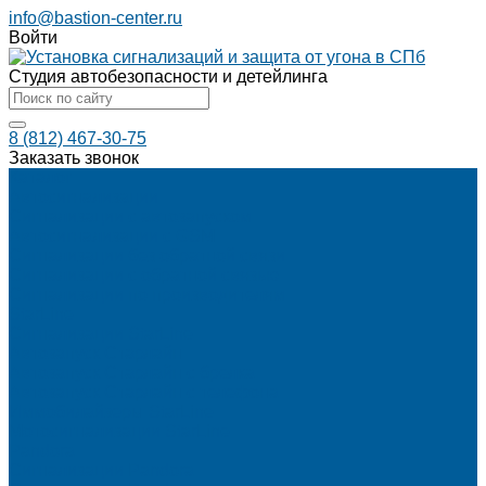
info@bastion-center.ru
Войти
Студия автобезопасности и детейлинга
8 (812) 467-30-75
Заказать звонок
Каталог
Автосигнализации
Сигнализации с автозапуском
Автосигнализации с GSM
Сигнализации без обратной связи
Сигнализации с обратной связью
Сигнализации по производителям
StarLine
Сигнализации StarLine
Автозапуск Старлайн
Автозапуск Старлайн с брелка
Автозапуск Старлайн с телефона
Иммобилайзеры StarLine
Мотосигнализации StarLine
Pandora
Сигнализации Pandora