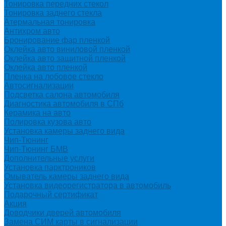
Тонировка передних стекол
Тонировка заднего стекла
Атермальная тонировка
Антихром авто
Бронирование фар пленкой
Оклейка авто виниловой пленкой
Оклейка авто защитной пленкой
Оклейка авто пленкой
Пленка на лобовое стекло
Автосигнализации
Подсветка салона автомобиля
Диагностика автомобиля в СПб
Керамика на авто
Полировка кузова авто
Установка камеры заднего вида
Чип-Тюнинг
Чип-Тюнинг БМВ
Дополнительные услуги
Установка парктроников
Омыватель камеры заднего вида
Установка видеорегистратора в автомобиль
Подарочный сертификат
Акция
Доводчики дверей автомобиля
Замена СИМ карты в сигнализации