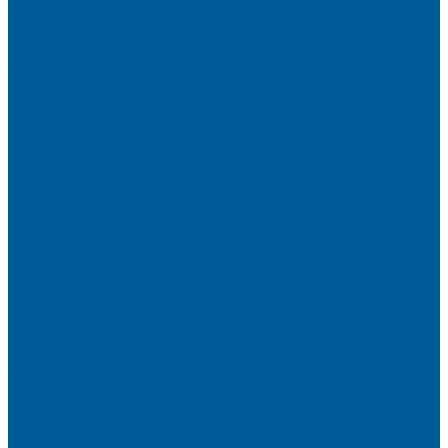
Шумоизоляция капота
Шумоизоляция багажника
Материалы Шумоизоляции - какие и для чего?
Шумоизоляция арок
Защита от угона
Установка автосигнализации
Каталог сигнализаций
Защита от угона
О нас
Отзывы
Сотрудники
Вакансии
Сертификаты
Реквизиты
Франшиза
Техподдержка по производителям
Статьи
Партнеры
Политика конфиденциальности и использования файлов
cookie
Контакты
...
Каталог
Автосигнализации
Сигнализации с автозапуском