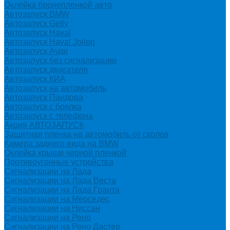
Оклейка бронепленкой авто
Автозапуск BMW
Автозапуск Gelly
Автозапуск Haval
Автозапуск Haval Jolion
Автозапуск Ауди
Автозапуск без сигнализации
Автозапуск двигателя
Автозапуск КИА
Автозапуск на автомобиль
Автозапуск Пандора
Автозапуск с брелка
Автозапуск с телефона
Акция АВТОЗАПУСК
Защитная пленка на автомобиль от сколов
Камера заднего вида на BMW
Оклейка крыши черной пленкой
Противоугонные устройства
Сигнализации на Лада
Сигнализации на Лада Веста
Сигнализации на Лада Гранта
Сигнализации на Мерседес
Сигнализации на Ниссан
Сигнализации на Рено
Сигнализации на Рено Дастер