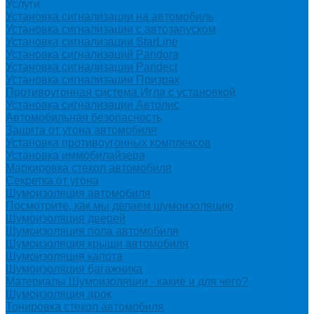
Услуги
Установка сигнализации на автомобиль
Установка сигнализации с автозапуском
Установка сигнализации StarLine
Установка сигнализаций Pandora
Установка сигнализации Pandect
Установка сигнализации Призрак
Противоугонная система Игла с установкой
Установка сигнализации Автолис
Автомобильная безопасность
Защита от угона автомобиля
Установка противоугонных комплексов
Установка иммобилайзера
Маркировка стекол автомобиля
Секретка от угона
Шумоизоляция автомобиля
Посмотрите, как мы делаем шумоизоляцию
Шумоизоляция дверей
Шумоизоляция пола автомобиля
Шумоизоляция крыши автомобиля
Шумоизоляция капота
Шумоизоляция багажника
Материалы Шумоизоляции - какие и для чего?
Шумоизоляция арок
Тонировка стекол автомобиля