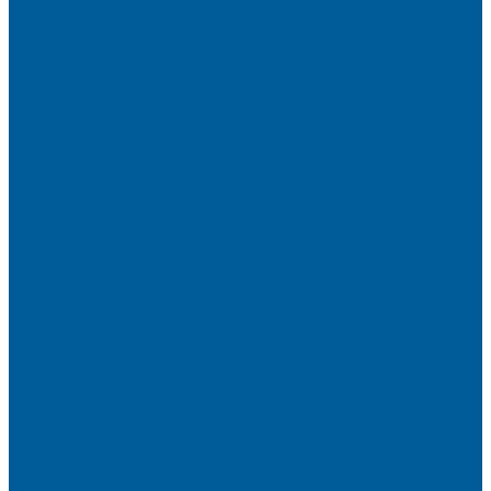
Блокираторы ГАРАНТ
Замки капота
Замки коробки передач
Сейфы, защита ЭБУ
Аксессуары
Реле блокировок
Метки для сигнализаций
Модули к сигнализациям
Сирены
Материалы
Мотосигнализации
Противоугонные комплексы
GPS трекеры, маяки
Подарочный сертификат
Услуги
Установка сигнализации на автомобиль
Установка сигнализации с автозапуском
Установка сигнализации StarLine
Установка сигнализаций Pandora
Установка сигнализации Pandect
Установка сигнализации Призрак
Противоугонная система Игла с установкой
Установка сигнализации Автолис
Автомобильная безопасность
Защита от угона автомобиля