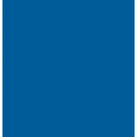
Автозапуск с брелка
Автозапуск с телефона
Акция АВТОЗАПУСК
Защитная пленка на автомобиль от сколов
Камера заднего вида на BMW
Оклейка крыши черной пленкой
Противоугонные устройства
Сигнализации на Лада
Сигнализации на Лада Веста
Сигнализации на Лада Гранта
Сигнализации на Мерседес
Сигнализации на Ниссан
Сигнализации на Рено
Сигнализации на Рено Дастер
Сигнализации на Рено Логан
Сигнализации на УАЗ
Сигнализации на УАЗ Патриот
Сигнализации на Фольксваген
Сигнализации на Фольксваген Поло
Сигнализация на VW Tiguan
Сигнализации на Форд
Сигнализации на Форд Куга
Сигнализации на Шкода
Сигнализации на Шкода Октавия
Сигнализация BMW