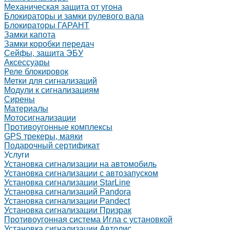
Механическая защита от угона
Блокираторы и замки рулевого вала
Блокираторы ГАРАНТ
Замки капота
Замки коробки передач
Сейфы, защита ЭБУ
Аксессуары
Реле блокировок
Метки для сигнализаций
Модули к сигнализациям
Сирены
Материалы
Мотосигнализации
Противоугонные комплексы
GPS трекеры, маяки
Подарочный сертификат
Услуги
Установка сигнализации на автомобиль
Установка сигнализации с автозапуском
Установка сигнализации StarLine
Установка сигнализаций Pandora
Установка сигнализации Pandect
Установка сигнализации Призрак
Противоугонная система Игла с установкой
Установка сигнализации Автолис