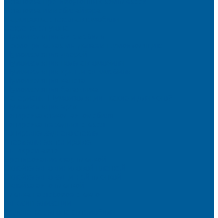
Установка противоугонных комплексов
Установка иммобилайзера
Маркировка стекол автомобиля
Секретка от угона
Шумоизоляция автомобиля
Посмотрите, как мы делаем шумоизоляцию
Шумоизоляция дверей
Шумоизоляция пола автомобиля
Шумоизоляция крыши автомобиля
Шумоизоляция капота
Шумоизоляция багажника
Материалы Шумоизоляции - какие и для чего?
Шумоизоляция арок
Тонировка стекол автомобиля
Тонировка передних стекол
Тонировка заднего стекла
Атермальная тонировка
Антихром авто
Бронирование фар пленкой
Оклейка авто виниловой пленкой
Оклейка авто защитной пленкой
Оклейка авто пленкой
Пленка на лобовое стекло
Автосигнализации
Подсветка салона автомобиля