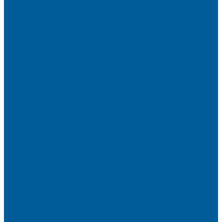
Диагностика автомобиля в СПб
Керамика на авто
Полировка кузова авто
Установка камеры заднего вида
Чип-Тюнинг
Чип-Тюнинг БМВ
Дополнительные услуги
Установка парктроников
Омыватель камеры заднего вида
Установка видеорегистратора в автомобиль
Подарочный сертификат
Акция
Доводчики дверей автомобиля
Замена СИМ карты в сигнализации
Оклейка бронепленкой авто
Автозапуск BMW
Автозапуск Gelly
Автозапуск Haval
Автозапуск Haval Jolion
Автозапуск Ауди
Автозапуск без сигнализации
Автозапуск двигателя
Автозапуск КИА
Автозапуск на автомобиль
Автозапуск Пандора