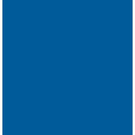
Автосигнализации с GSM
Сигнализации без обратной связи
Сигнализации с обратной связью
Сигнализации по производителям
StarLine
Сигнализации StarLine
Автозапуск Старлайн
Автозапуск Старлайн с брелка
Автозапуск Старлайн с телефона
Иммобилайзеры StarLine
Мотосигнализации StarLine
Pandora
Сигнализации Pandora
Сигнализации Pandect
Иммобилайзеры Pandect
Мотосигнализации Pandora, Pandect
Призрак
Сигнализации Призрак
Иммобилайзеры Призрак
Иммобилайзеры ИГЛА
Сигнализации Autolis
Иммобилайзеры
Механическая защита от угона
Блокираторы и замки рулевого вала