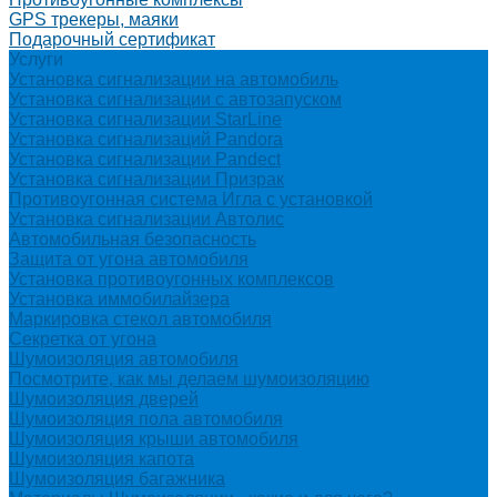
GPS трекеры, маяки
Подарочный сертификат
Услуги
Установка сигнализации на автомобиль
Установка сигнализации с автозапуском
Установка сигнализации StarLine
Установка сигнализаций Pandora
Установка сигнализации Pandect
Установка сигнализации Призрак
Противоугонная система Игла с установкой
Установка сигнализации Автолис
Автомобильная безопасность
Защита от угона автомобиля
Установка противоугонных комплексов
Установка иммобилайзера
Маркировка стекол автомобиля
Секретка от угона
Шумоизоляция автомобиля
Посмотрите, как мы делаем шумоизоляцию
Шумоизоляция дверей
Шумоизоляция пола автомобиля
Шумоизоляция крыши автомобиля
Шумоизоляция капота
Шумоизоляция багажника