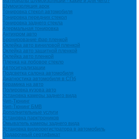
Материалы Шумоизоляции - какие и для чего?
Шумоизоляция арок
Тонировка стекол автомобиля
Тонировка передних стекол
Тонировка заднего стекла
Атермальная тонировка
Антихром авто
Бронирование фар пленкой
Оклейка авто виниловой пленкой
Оклейка авто защитной пленкой
Оклейка авто пленкой
Пленка на лобовое стекло
Автосигнализации
Подсветка салона автомобиля
Диагностика автомобиля в СПб
Керамика на авто
Полировка кузова авто
Установка камеры заднего вида
Чип-Тюнинг
Чип-Тюнинг БМВ
Дополнительные услуги
Установка парктроников
Омыватель камеры заднего вида
Установка видеорегистратора в автомобиль
Подарочный сертификат