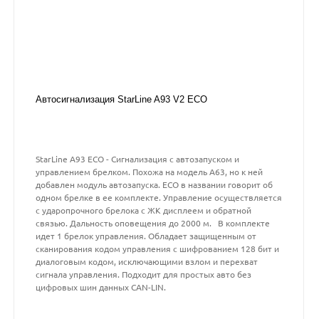
Автосигнализация StarLine A93 V2 ECO
StarLine A93 ECO - Сигнализация с автозапуском и
управлением брелком. Похожа на модель А63, но к ней
добавлен модуль автозапуска. ECO в названии говорит об
одном брелке в ее комплекте. Управление осуществляется
с ударопрочного брелока с ЖК дисплеем и обратной
связью. Дальность оповещения до 2000 м. В комплекте
идет 1 брелок управления. Обладает защищенным от
сканирования кодом управления с шифрованием 128 бит и
диалоговым кодом, исключающими взлом и перехват
сигнала управления. Подходит для простых авто без
цифровых шин данных CAN-LIN.