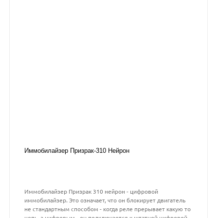
Иммобилайзер Призрак-310 Нейрон
Иммобилайзер Призрак 310 нейрон - цифровой
иммобилайзер. Это означает, что он блокирует двигатель
не стандартным способом - когда реле прерывает какую то
цепь, а цифровым - он подключается к штатной цифровой