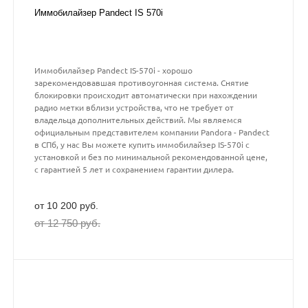
Иммобилайзер Pandect IS 570i
Иммобилайзер Pandect IS-570i - хорошо
зарекомендовавшая противоугонная система. Снятие
блокировки происходит автоматически при нахождении
радио метки вблизи устройства, что не требует от
владельца дополнительных действий. Мы являемся
официальным представителем компании Pandora - Pandect
в СПб, у нас Вы можете купить иммобилайзер IS-570i с
установкой и без по минимальной рекомендованной цене,
с гарантией 5 лет и сохранением гарантии дилера.
от 10 200 руб.
от 12 750 руб.