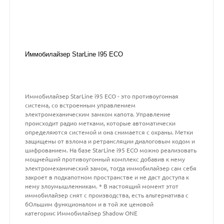
Иммобилайзер StarLine I95 ECO
Иммобилайзер StarLine i95 ECO - это противоугонная
система, со встроенным управлением
электромеханическим замком капота. Управление
происходит радио метками, которые автоматически
определяются системой и она снимается с охраны. Метки
защищены от взлома и ретрансляции диалоговым кодом и
шифрованием. На базе StarLine i95 ECO можно реализовать
мощнейший противоугонный комплекс добавив к нему
электромеханический замок, тогда иммобилайзер сам себя
закроет в подкапотном пространстве и не даст доступа к
нему злоумышленникам. * В настоящий момент этот
иммобилайзер снят с производства, есть альтернатива с
бОльшим функционалом и в той же ценовой
категории: Иммобилайзер Shadow ONE