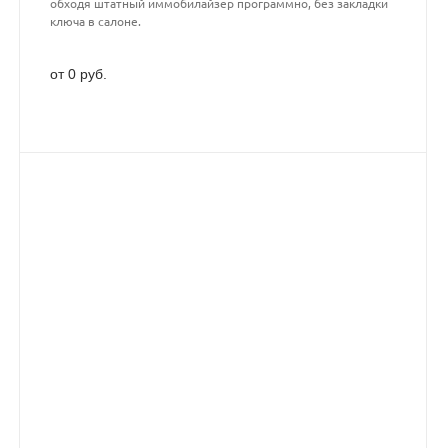
обходя штатный иммобилайзер программно, без закладки
ключа в салоне.
от 0 руб.