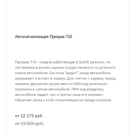
Автосигнализация Призрак-710
Призрак 710 - модель работающая в SLAVE режиме, т.е.
постановка в режим охраны осуществляется со штатного
ключа автомобиля. Система "видит", когда автомобиль
закрывают и встает в охрану. Для снятия с охраны, перед
началом движения нужно ввести ПИН код штатными
кнопками в салоне автомобиля. ПИН код владелец
автомобиля задает сам и третьи лица его незнают.
Обратная связь у этой сигнализации не предусмотрена.
от 12 173 руб.
от 13 525 руб.