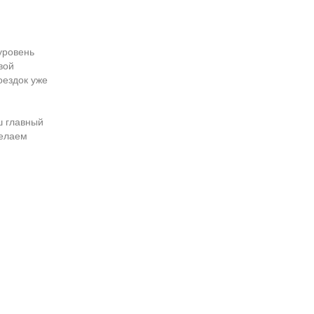
уровень
вой
оездок уже
ш главный
делаем