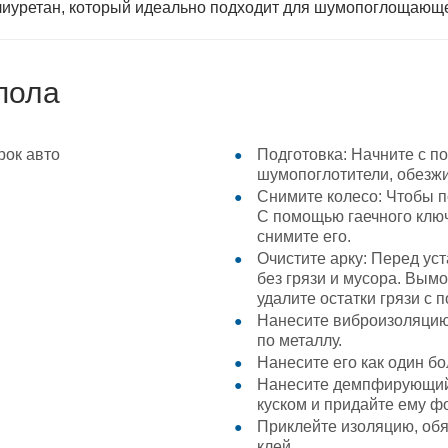
лиуретан, который идеально подходит для шумопоглощающе
пола
Подготовка: Начните с п
шумопоглотители, обезжи
Снимите колесо: Чтобы по
С помощью гаечного ключ
снимите его.
Очистите арку: Перед уст
без грязи и мусора. Вымо
удалите остатки грязи с
Нанесите виброизоляцию.
по металлу.
Нанесите его как один б
Нанесите демпфирующий 
куском и придайте ему ф
Приклейте изоляцию, об
клей.