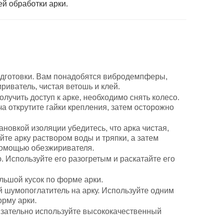
й обработки арки.
одготовки. Вам понадобятся вибродемпферы,
риватель, чистая ветошь и клей.
лучить доступ к арке, необходимо снять колесо.
а открутите гайки крепления, затем осторожно
ановкой изоляции убедитесь, что арка чистая,
йте арку раствором воды и тряпки, а затем
 помощью обезжиривателя.
 Используйте его разогретым и раскатайте его
ольшой кусок по форме арки.
шумопоглатитель на арку. Используйте одним
орму арки.
язательно используйте высококачественный