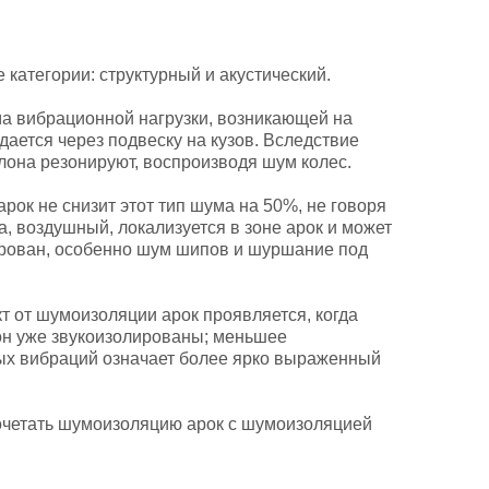
 категории: структурный и акустический.
ма вибрационной нагрузки, возникающей на
дается через подвеску на кузов. Вследствие
алона резонируют, воспроизводя шум колес.
рок не снизит этот тип шума на 50%, не говоря
а, воздушный, локализуется в зоне арок и может
рован, особенно шум шипов и шуршание под
 от шумоизоляции арок проявляется, когда
н уже звукоизолированы; меньшее
ых вибраций означает более ярко выраженный
четать шумоизоляцию арок с шумоизоляцией