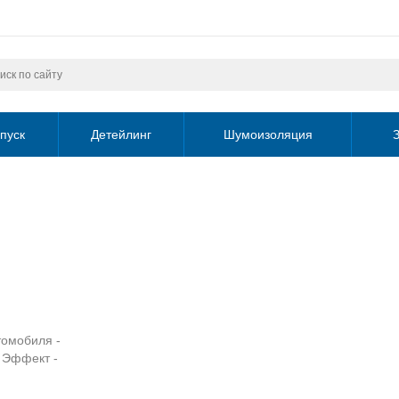
пуск
Детейлинг
Шумоизоляция
З
томобиля -
 Эффект -