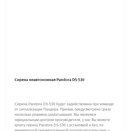
Сирена неавтономная Pandora DS-530
Сирена Pandora DS-530 будет задействована при команде
от сигнализации Пандора. Причем, предусмотрено сразу
несколько режимов срабатывания. Мы являемся
официальным центром производителя, у нас Вы можете
купить сирену Pandora DS-530 с установкой и без, по
минимальной рекомендованной производителем цене, с