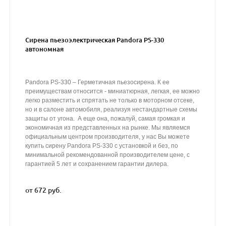
Сирена пьезоэлектрическая Pandora PS-330
автономная
Pandora PS-330 – Герметичная пьезосирена. К ее
преимуществам относится - миниатюрная, легкая, ее можно
легко разместить и спрятать не только в моторном отсеке,
но и в салоне автомобиля, реализуя нестандартные схемы
защиты от угона. А еще она, пожалуй, самая громкая и
экономичная из представленных на рынке. Мы являемся
официальным центром производителя, у нас Вы можете
купить сирену Pandora PS-330 с установкой и без, по
минимальной рекомендованной производителем цене, с
гарантией 5 лет и сохранением гарантии дилера.
от 672 руб.