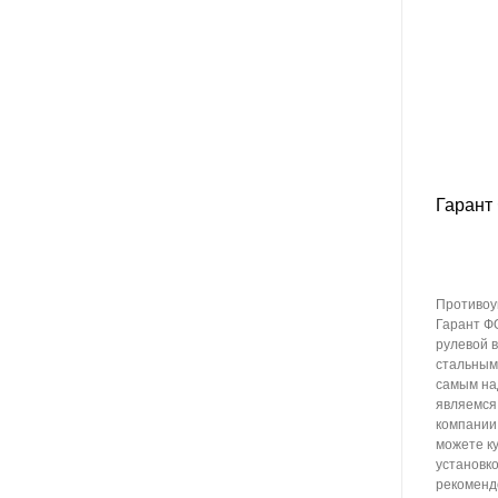
Гарант
Противоу
Гарант Ф
рулевой в
стальным
самым на
являемся
компании 
можете к
установко
рекоменд