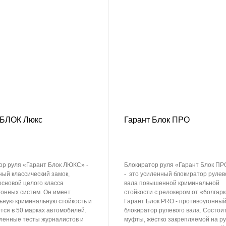
 БЛОК Люкс
Гарант Блок ПРО
ор руля «Гарант Блок ЛЮКС» -
Блокиратор руля «Гарант Блок ПР
ный классический замок,
- это усиленный блокиратор рулев
основой целого класса
вала повышенной криминальной
гонных систем. Он имеет
стойкости с релокером от «болгарк
ьную криминальную стойкость и
Гарант Блок PRO - противоугонны
тся в 50 марках автомобилей.
блокиратор рулевого вала. Состоит
ленные тесты журналистов и
муфты, жёстко закрепляемой на р