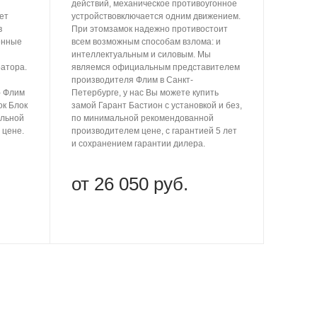
действий, механическое противоугонное
ет
устройствовключается одним движением.
в
При этомзамок надежно противостоит
енные
всем возможным способам взлома: и
интеллектуальным и силовым. Мы
атора.
являемся официальным представителем
производителя Флим в Санкт-
- Флим
Петербурге, у нас Вы можете купить
ок Блок
замой Гарант Бастион с установкой и без,
альной
по минимальной рекомендованной
 цене.
производителем цене, с гарантией 5 лет
и сохранением гарантии дилера.
от 26 050 руб.