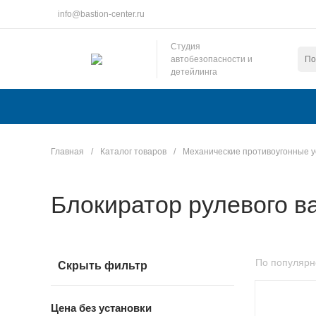
info@bastion-center.ru
Студия
автобезопасности и
детейлинга
Главная
/
Каталог товаров
/
Механические противоугонные у
Блокиратор рулевого в
По популярн
Скрыть фильтр
Цена без установки