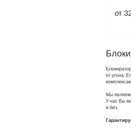
от 3
Блоки
Блокиратор
от угона. 
комплексам
Мы являемс
У нас Вы м
и без.
Гарантиру