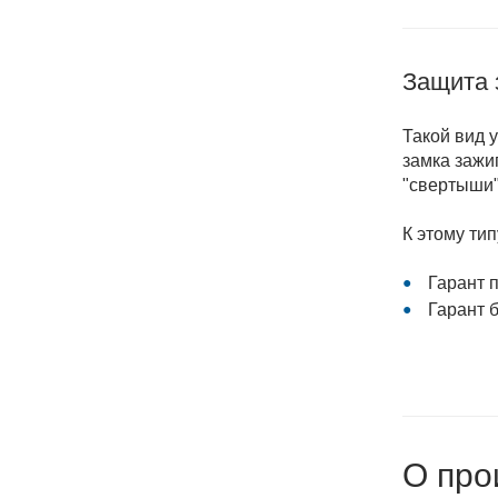
Защита 
Такой вид 
замка зажи
"свертыши"
К этому ти
Гарант 
Гарант 
О про