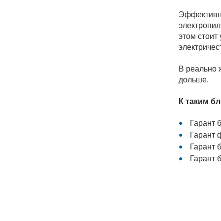
Эффективно
электропил
этом стоит
электричес
В реально 
дольше.
К таким б
Гарант 
Гарант 
Гарант 
Гарант б