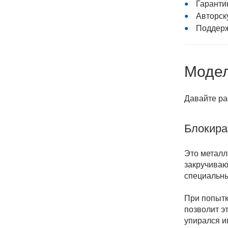
Гаранти
Авторск
Поддерж
Моде
Давайте ра
Блокира
Это металл
закручиваю
специальны
При попытк
позволит э
упирался и