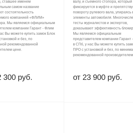
в, ставшее именем
валу, и съемного стопора, который
льным самом название
фиксируется в муфте и препятству
ют состоятельность
повороту рулевого вала, упираясь 
имого компанией «ФЛИМ»
элементы автомобиля. Многочисл
ора. Мы являемся официальным
тесты журналистов и экспертов,
ителем компании Гарант - Флим
доказывают эффективность блокир
нас Вы можете купить замок Блок
Мы являемся официальным
тановкой и без, по
представителем компании Гарант 
ной рекомендованной
в СПб, у нас Вы можете купить зам
ителем цене.
ПРО с установкой и без, по миним
рекомендованной производителем
2 300 руб.
от 23 900 руб.