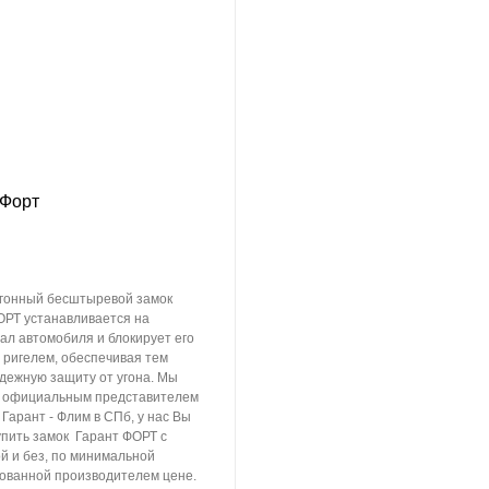
 Форт
гонный бесштыревой замок
ОРТ устанавливается на
ал автомобиля и блокирует его
 ригелем, обеспечивая тем
дежную защиту от угона. Мы
 официальным представителем
Гарант - Флим в СПб, у нас Вы
упить замок Гарант ФОРТ с
й и без, по минимальной
ованной производителем цене.