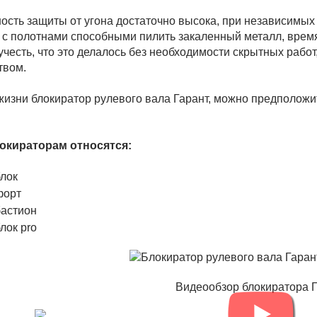
сть защиты от угона достаточно высока, при независимы
 с полотнами способными пилить закаленный металл, время
 учесть, что это делалось без необходимости скрытных рабо
твом.
жизни блокиратор рулевого вала Гарант, можно предположи
локираторам относятся:
блок
форт
бастион
лок pro
Видеообзор блокиратора 