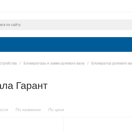
стройства
/
Блокираторы и замки рулевого вала
/
Блокиратор рулевого в
ала Гарант
ости
По названию
По цене