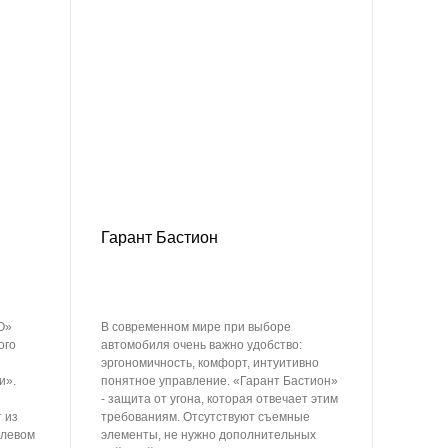
Гарант Бастион
О»
В современном мире при выборе
ого
автомобиля очень важно удобство:
эргономичность, комфорт, интуитивно
и».
понятное управление. «Гарант Бастион»
й
- защита от угона, которая отвечает этим
 из
требованиям. Отсутствуют съемные
улевом
элементы, не нужно дополнительных