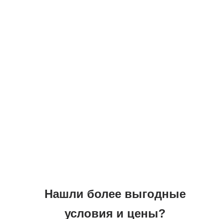
Омыватели камер заднего вида
установили уже на несколько сотен
автомобилей и получили отзывы
только о положительном опыте
использования этих устройств.
Для Вас работают 19
профессионалов узко
специализирующихся на
определенных марках автомобилей
для выполнения работ с высоким
качеством и пониманием
особенностей автомобилей.
Нашли более выгодные
условия и цены?