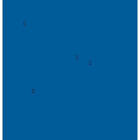
Сигнализации Pandora
Сигнализации Pandect
Иммобилайзеры Pandect
Мотосигнализации Pandora, Pandect
Призрак
Сигнализации Призрак
Иммобилайзеры Призрак
Иммобилайзеры ИГЛА
Сигнализации Autolis
Иммобилайзеры
Механическая защита от угона
Блокираторы и замки рулевого вала
Блокираторы ГАРАНТ
Замки капота
Замки коробки передач
Сейфы, защита ЭБУ
Аксессуары
Реле блокировок
Метки для сигнализаций
Модули к сигнализациям
Сирены
Материалы
Мотосигнализации
Противоугонные комплексы
GPS трекеры, маяки