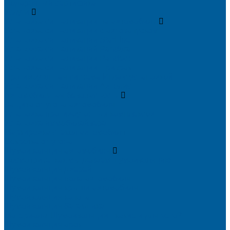
Подарочный сертификат
Услуги
Установка сигнализации на автомобиль
Установка сигнализации с автозапуском
Установка сигнализации StarLine
Установка сигнализаций Pandora
Установка сигнализации Pandect
Установка сигнализации Призрак
Противоугонная система Игла с установкой
Установка сигнализации Автолис
Автомобильная безопасность
Защита от угона автомобиля
Установка противоугонных комплексов
Установка иммобилайзера
Маркировка стекол автомобиля
Секретка от угона
Шумоизоляция автомобиля
Посмотрите, как мы делаем шумоизоляцию
Шумоизоляция дверей
Шумоизоляция пола автомобиля
Шумоизоляция крыши автомобиля
Шумоизоляция капота
Шумоизоляция багажника
Материалы Шумоизоляции - какие и для чего?
Шумоизоляция арок