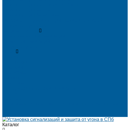
Шумоизоляция крыши автомобиля
Шумоизоляция капота
Шумоизоляция багажника
Материалы Шумоизоляции - какие и для чего?
Шумоизоляция арок
Защита от угона
Установка автосигнализации
Каталог сигнализаций
Защита от угона
О нас
Отзывы
Сотрудники
Вакансии
Сертификаты
Реквизиты
Франшиза
Техподдержка по производителям
Статьи
Партнеры
Политика конфиденциальности и использования файлов
cookie
Контакты
Каталог