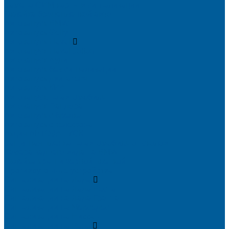
Замена СИМ карты в сигнализации
Оклейка бронепленкой авто
Автозапуск BMW
Автозапуск Gelly
Автозапуск Haval
Автозапуск Haval Jolion
Автозапуск Ауди
Автозапуск без сигнализации
Автозапуск двигателя
Автозапуск КИА
Автозапуск на автомобиль
Автозапуск Пандора
Автозапуск с брелка
Автозапуск с телефона
Акция АВТОЗАПУСК
Защитная пленка на автомобиль от сколов
Камера заднего вида на BMW
Оклейка крыши черной пленкой
Противоугонные устройства
Сигнализации на Лада
Сигнализации на Лада Веста
Сигнализации на Лада Гранта
Сигнализации на Мерседес
Сигнализации на Ниссан
Сигнализации на Рено