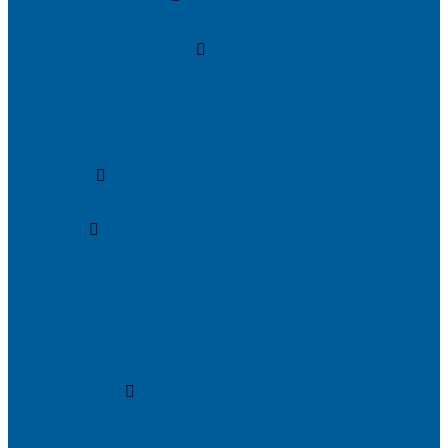
Сигнализация на Киа Cид
Сигнализация на Киа Рио
Сигнализация на Тойота
Сигнализация на Тойота Камри
Сигнализация на Тойота Ленд Круизер
Сигнализация на Тойота Рав4
Сигнализация с автозапуском VOYAH
Установка автозапуска Пандора
Установка автозапуска Старлайн
Автозапуск
Установка автозапуска
Сигнализации с автозапуском
Детейлинг
Оклейка пленкой авто
Оклейка авто защитной пленкой
Оклейка авто виниловой пленкой
Оклейка крыши в черный
Антихром авто
Тонировка
Полировка кузова
Керамика на авто
Шумоизоляция
Посмотрите, как мы делаем шумоизоляцию
Шумоизоляция дверей
Шумоизоляция пола автомобиля