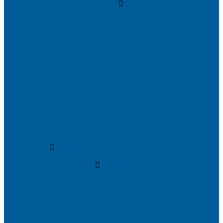
Тонировка стекол автомобиля
Тонировка передних стекол
Тонировка заднего стекла
Атермальная тонировка
Антихром авто
Бронирование фар пленкой
Оклейка авто виниловой пленкой
Оклейка авто защитной пленкой
Оклейка авто пленкой
Пленка на лобовое стекло
Автосигнализации
Подсветка салона автомобиля
Диагностика автомобиля в СПб
Керамика на авто
Полировка кузова авто
Установка камеры заднего вида
Чип-Тюнинг
Чип-Тюнинг БМВ
Дополнительные услуги
Установка парктроников
Омыватель камеры заднего вида
Установка видеорегистратора в автомобиль
Подарочный сертификат
Акция
Доводчики дверей автомобиля