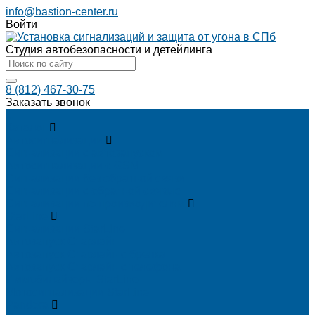
info@bastion-center.ru
Войти
Студия автобезопасности и детейлинга
8 (812) 467-30-75
Заказать звонок
...
Каталог
Автосигнализации
Сигнализации с автозапуском
Автосигнализации с GSM
Сигнализации без обратной связи
Сигнализации с обратной связью
Сигнализации по производителям
StarLine
Сигнализации StarLine
Автозапуск Старлайн
Автозапуск Старлайн с брелка
Автозапуск Старлайн с телефона
Иммобилайзеры StarLine
Мотосигнализации StarLine
Pandora