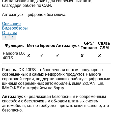
Сигнализация подходит для современных авто,
благодаря работе по CAN.
Автозапуск - цифровой без ключа.
Описание
Видеообзоры
Отзывы
GPS/
Связь
Функции:
Метки
Брелок
Автозапуск
Глонасс
GSM
Pandora DX
✘
✔
✔
✘
✘
40RS
Pandora DX-40RS – обновленная версия популярных,
современных и самых недорогих продуктов Pandora
сороковой серии, поддерживающих работу с цифровыми
шинами современных автомобилей, имея 2хCAN, Lin,
IMMO-KEY интерфейсы на борту.
Автозапуск
- реализован безопасным и современным
способом с бесключевым обходом штатных систем
автомобиля, т.е. не требуется прятать ключ в салоне, это
безопасно.