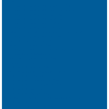
Услуги
Установка сигнализации на автомобиль
Установка сигнализации с автозапуском
Установка сигнализации StarLine
Установка сигнализаций Pandora
Установка сигнализации Pandect
Установка сигнализации Призрак
Противоугонная система Игла с установкой
Установка сигнализации Автолис
Автомобильная безопасность
Защита от угона автомобиля
Установка противоугонных комплексов
Установка иммобилайзера
Маркировка стекол автомобиля
Секретка от угона
Шумоизоляция автомобиля
Посмотрите, как мы делаем шумоизоляцию
Шумоизоляция дверей
Шумоизоляция пола автомобиля
Шумоизоляция крыши автомобиля
Шумоизоляция капота
Шумоизоляция багажника
Материалы Шумоизоляции - какие и для чего?
Шумоизоляция арок
Тонировка стекол автомобиля