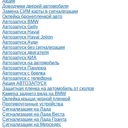
Акция
Доводчики дверей автомобиля
Замена СИМ карты в сигнализации
Оклейка бронепленкой авто
Автозапуск BMW
Автозапуск Gelly
Автозапуск Haval
Автозапуск Haval Jolion
Автозапуск Ауди
Автозапуск без сигнализации
Автозапуск двигателя
Автозапуск КИА
Автозапуск на автомобиль
Автозапуск Пандора
Автозапуск с брелка
Автозапуск с телефона
Акция АВТОЗАПУСК
Защитная пленка на автомобиль от сколов
Камера заднего вида на BMW
Оклейка крыши черной пленкой
Противоугонные устройства
Сигнализации на Лада
Сигнализации на Лада Веста
Сигнализации на Лада Гранта
Сигнализации на Мерседес