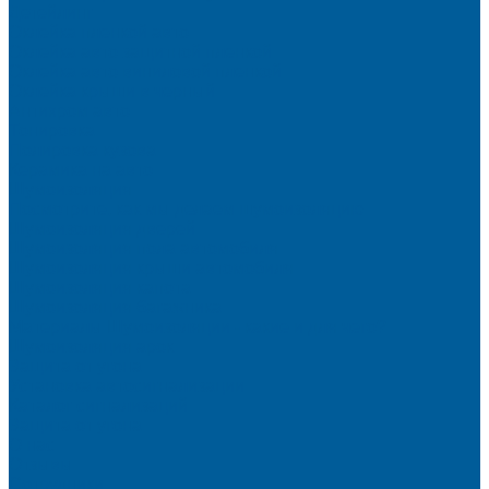
Детейлинг
Оклейка пленкой авто
Оклейка авто защитной пленкой
Оклейка авто виниловой пленкой
Оклейка крыши в черный
Антихром авто
Тонировка
Полировка кузова
Керамика на авто
Шумоизоляция
Посмотрите, как мы делаем шумоизоляцию
Шумоизоляция дверей
Шумоизоляция пола автомобиля
Шумоизоляция крыши автомобиля
Шумоизоляция капота
Шумоизоляция багажника
Материалы Шумоизоляции - какие и для чего?
Шумоизоляция арок
Защита от угона
Установка автосигнализации
Каталог сигнализаций
Защита от угона
О нас
Отзывы
Сотрудники