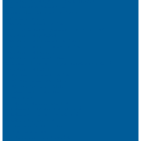
Установка противоугонных комплексов
Установка иммобилайзера
Маркировка стекол автомобиля
Секретка от угона
Шумоизоляция автомобиля
Посмотрите, как мы делаем шумоизоляцию
Шумоизоляция дверей
Шумоизоляция пола автомобиля
Шумоизоляция крыши автомобиля
Шумоизоляция капота
Шумоизоляция багажника
Материалы Шумоизоляции - какие и для чего?
Шумоизоляция арок
Тонировка стекол автомобиля
Тонировка передних стекол
Тонировка заднего стекла
Атермальная тонировка
Антихром авто
Бронирование фар пленкой
Оклейка авто виниловой пленкой
Оклейка авто защитной пленкой
Оклейка авто пленкой
Пленка на лобовое стекло
Автосигнализации
Подсветка салона автомобиля