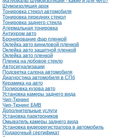
Материалы Шумоизоляции - какие и для чего?
Шумоизоляция арок
Тонировка стекол автомобиля
Тонировка передних стекол
Тонировка заднего стекла
Атермальная тонировка
Антихром авто
Бронирование фар пленкой
Оклейка авто виниловой пленкой
Оклейка авто защитной пленкой
Оклейка авто пленкой
Пленка на лобовое стекло
Автосигнализации
Подсветка салона автомобиля
Диагностика автомобиля в СПб
Керамика на авто
Полировка кузова авто
Установка камеры заднего вида
Чип-Тюнинг
Чип-Тюнинг БМВ
Дополнительные услуги
Установка парктроников
Омыватель камеры заднего вида
Установка видеорегистратора в автомобиль
Подарочный сертификат