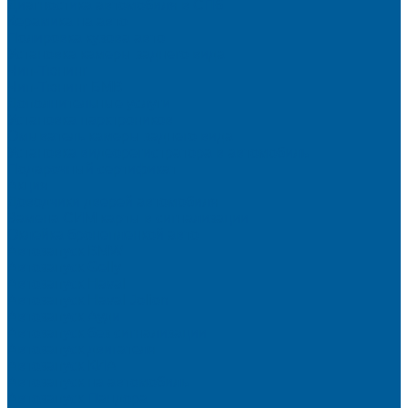
Диагностика автомобиля в СПб
Керамика на авто
Полировка кузова авто
Установка камеры заднего вида
Чип-Тюнинг
Чип-Тюнинг БМВ
Дополнительные услуги
Установка парктроников
Омыватель камеры заднего вида
Установка видеорегистратора в автомобиль
Подарочный сертификат
Акция
Доводчики дверей автомобиля
Замена СИМ карты в сигнализации
Оклейка бронепленкой авто
Автозапуск BMW
Автозапуск Gelly
Автозапуск Haval
Автозапуск Haval Jolion
Автозапуск Ауди
Автозапуск без сигнализации
Автозапуск двигателя
Автозапуск КИА
Автозапуск на автомобиль
Автозапуск Пандора