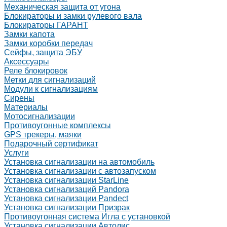
Механическая защита от угона
Блокираторы и замки рулевого вала
Блокираторы ГАРАНТ
Замки капота
Замки коробки передач
Сейфы, защита ЭБУ
Аксессуары
Реле блокировок
Метки для сигнализаций
Модули к сигнализациям
Сирены
Материалы
Мотосигнализации
Противоугонные комплексы
GPS трекеры, маяки
Подарочный сертификат
Услуги
Установка сигнализации на автомобиль
Установка сигнализации с автозапуском
Установка сигнализации StarLine
Установка сигнализаций Pandora
Установка сигнализации Pandect
Установка сигнализации Призрак
Противоугонная система Игла с установкой
Установка сигнализации Автолис