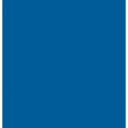
Шумоизоляция капота
Шумоизоляция багажника
Материалы Шумоизоляции - какие и для чего?
Шумоизоляция арок
Защита от угона
Установка автосигнализации
Каталог сигнализаций
Защита от угона
О нас
Отзывы
Сотрудники
Вакансии
Сертификаты
Реквизиты
Франшиза
Техподдержка по производителям
Статьи
Партнеры
Политика конфиденциальности и использования файлов
cookie
Контакты
...
Каталог
Автосигнализации
Сигнализации с автозапуском