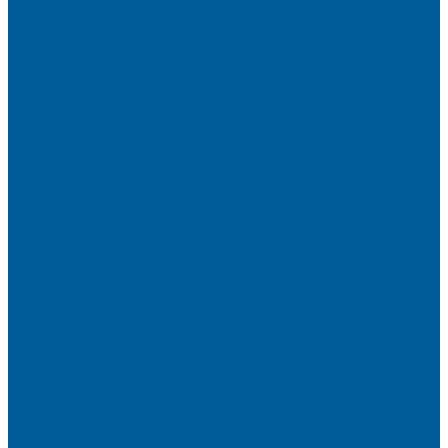
Автосигнализации с GSM
Сигнализации без обратной связи
Сигнализации с обратной связью
Сигнализации по производителям
StarLine
Сигнализации StarLine
Автозапуск Старлайн
Автозапуск Старлайн с брелка
Автозапуск Старлайн с телефона
Иммобилайзеры StarLine
Мотосигнализации StarLine
Pandora
Сигнализации Pandora
Сигнализации Pandect
Иммобилайзеры Pandect
Мотосигнализации Pandora, Pandect
Призрак
Сигнализации Призрак
Иммобилайзеры Призрак
Иммобилайзеры ИГЛА
Сигнализации Autolis
Иммобилайзеры
Механическая защита от угона
Блокираторы и замки рулевого вала