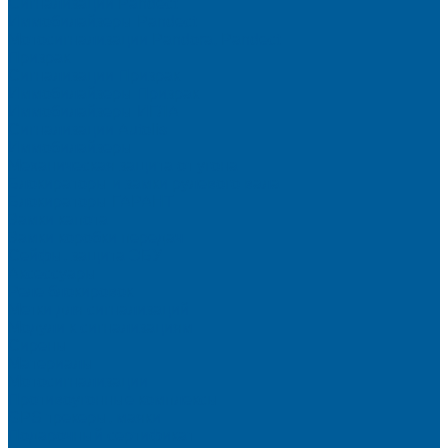
Сигнализации Pandect
Иммобилайзеры Pandect
Мотосигнализации Pandora, Pandect
Призрак
Сигнализации Призрак
Иммобилайзеры Призрак
Иммобилайзеры ИГЛА
Сигнализации Autolis
Иммобилайзеры
Механическая защита от угона
Блокираторы и замки рулевого вала
Блокираторы ГАРАНТ
Замки капота
Замки коробки передач
Сейфы, защита ЭБУ
Аксессуары
Реле блокировок
Метки для сигнализаций
Модули к сигнализациям
Сирены
Материалы
Мотосигнализации
Противоугонные комплексы
GPS трекеры, маяки
Подарочный сертификат