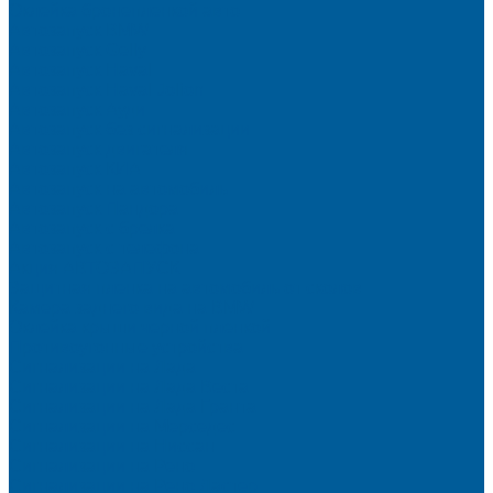
Оклейка бронепленкой авто
Автозапуск BMW
Автозапуск Gelly
Автозапуск Haval
Автозапуск Haval Jolion
Автозапуск Ауди
Автозапуск без сигнализации
Автозапуск двигателя
Автозапуск КИА
Автозапуск на автомобиль
Автозапуск Пандора
Автозапуск с брелка
Автозапуск с телефона
Акция АВТОЗАПУСК
Защитная пленка на автомобиль от сколов
Камера заднего вида на BMW
Оклейка крыши черной пленкой
Противоугонные устройства
Сигнализации на Лада
Сигнализации на Лада Веста
Сигнализации на Лада Гранта
Сигнализации на Мерседес
Сигнализации на Ниссан
Сигнализации на Рено
Сигнализации на Рено Дастер