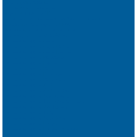
Автозапуск с брелка
Автозапуск с телефона
Акция АВТОЗАПУСК
Защитная пленка на автомобиль от сколов
Камера заднего вида на BMW
Оклейка крыши черной пленкой
Противоугонные устройства
Сигнализации на Лада
Сигнализации на Лада Веста
Сигнализации на Лада Гранта
Сигнализации на Мерседес
Сигнализации на Ниссан
Сигнализации на Рено
Сигнализации на Рено Дастер
Сигнализации на Рено Логан
Сигнализации на УАЗ
Сигнализации на УАЗ Патриот
Сигнализации на Фольксваген
Сигнализации на Фольксваген Поло
Сигнализация на VW Tiguan
Сигнализации на Форд
Сигнализации на Форд Куга
Сигнализации на Шкода
Сигнализации на Шкода Октавия
Сигнализация BMW