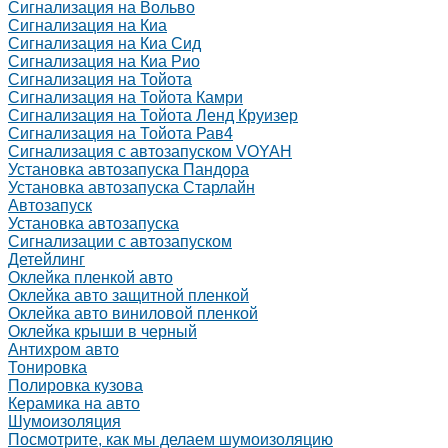
Сигнализация на Вольво
Сигнализация на Киа
Сигнализация на Киа Cид
Сигнализация на Киа Рио
Сигнализация на Тойота
Сигнализация на Тойота Камри
Сигнализация на Тойота Ленд Круизер
Сигнализация на Тойота Рав4
Сигнализация с автозапуском VOYAH
Установка автозапуска Пандора
Установка автозапуска Старлайн
Автозапуск
Установка автозапуска
Сигнализации с автозапуском
Детейлинг
Оклейка пленкой авто
Оклейка авто защитной пленкой
Оклейка авто виниловой пленкой
Оклейка крыши в черный
Антихром авто
Тонировка
Полировка кузова
Керамика на авто
Шумоизоляция
Посмотрите, как мы делаем шумоизоляцию