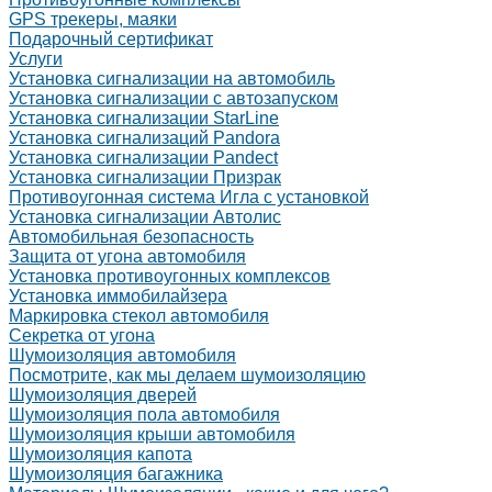
GPS трекеры, маяки
Подарочный сертификат
Услуги
Установка сигнализации на автомобиль
Установка сигнализации с автозапуском
Установка сигнализации StarLine
Установка сигнализаций Pandora
Установка сигнализации Pandect
Установка сигнализации Призрак
Противоугонная система Игла с установкой
Установка сигнализации Автолис
Автомобильная безопасность
Защита от угона автомобиля
Установка противоугонных комплексов
Установка иммобилайзера
Маркировка стекол автомобиля
Секретка от угона
Шумоизоляция автомобиля
Посмотрите, как мы делаем шумоизоляцию
Шумоизоляция дверей
Шумоизоляция пола автомобиля
Шумоизоляция крыши автомобиля
Шумоизоляция капота
Шумоизоляция багажника