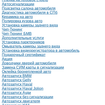
Автосигнализации
Подсветка салона автомобиля
Диагностика автомобиля в СПб
Керамика на авто
Полировка кузова авто
Установка камеры заднего вида
Чип-Тюнинг
Чип-Тюнинг БМВ
Дополнительные услуги
Установка парктроников
Омыватель камеры заднего вида
Установка видеорегистратора в автомобиль
Подарочный сертификат
Акция
Доводчики дверей автомобиля
Замена СИМ карты в сигнализации
Оклейка бронепленкой авто
Автозапуск BMW
Автозапуск Gelly
Автозапуск Haval
Автозапуск Haval Jolion
Автозапуск Ауди
Автозапуск без сигнализации
Автозапуск двигателя