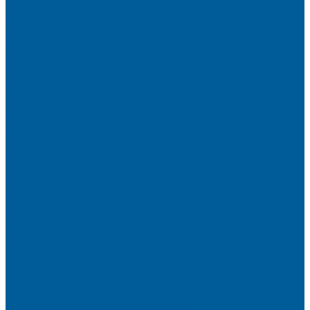
Сигнализация на Киа Рио
Сигнализация на Тойота
Сигнализация на Тойота Камри
Сигнализация на Тойота Ленд Круизер
Сигнализация на Тойота Рав4
Сигнализация с автозапуском VOYAH
Установка автозапуска Пандора
Установка автозапуска Старлайн
Автозапуск
Установка автозапуска
Сигнализации с автозапуском
Детейлинг
Оклейка пленкой авто
Оклейка авто защитной пленкой
Оклейка авто виниловой пленкой
Оклейка крыши в черный
Антихром авто
Тонировка
Полировка кузова
Керамика на авто
Шумоизоляция
Посмотрите, как мы делаем шумоизоляцию
Шумоизоляция дверей
Шумоизоляция пола автомобиля
Шумоизоляция крыши автомобиля