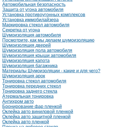
Автомобильная безопасность
Защита от угона автомобиля
Установка противоугонных комплексов
Установка иммобилайзера
Маркировка стекол автомобиля
Секретка от угона
Шумоизоляция автомобиля
Посмотрите, как мы делаем шумоизоляцию
Шумоизоляция дверей
Шумоизоляция пола автомобиля
Шумоизоляция крыши автомобиля
Шумоизоляция капота
Шумоизоляция багажника
Материалы Шумоизоляции - какие и для чего?
Шумоизоляция арок
Тонировка стекол автомобиля
Тонировка передних стекол
Тонировка заднего стекла
Атермальная тонировка
Антихром авто
Бронирование фар пленкой
Оклейка авто виниловой пленкой
Оклейка авто защитной пленкой
Оклейка авто пленкой
Пленка на лобовое стекло