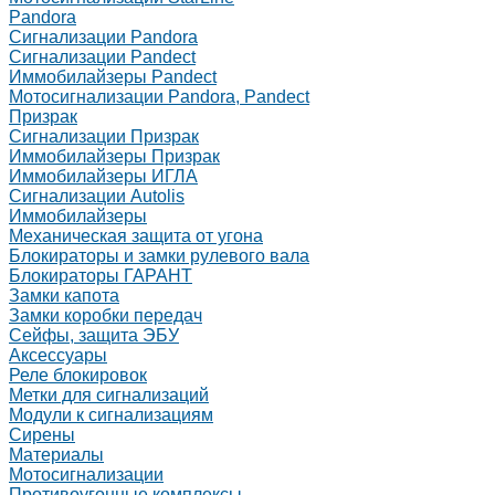
Pandora
Сигнализации Pandora
Сигнализации Pandect
Иммобилайзеры Pandect
Мотосигнализации Pandora, Pandect
Призрак
Сигнализации Призрак
Иммобилайзеры Призрак
Иммобилайзеры ИГЛА
Сигнализации Autolis
Иммобилайзеры
Механическая защита от угона
Блокираторы и замки рулевого вала
Блокираторы ГАРАНТ
Замки капота
Замки коробки передач
Сейфы, защита ЭБУ
Аксессуары
Реле блокировок
Метки для сигнализаций
Модули к сигнализациям
Сирены
Материалы
Мотосигнализации
Противоугонные комплексы