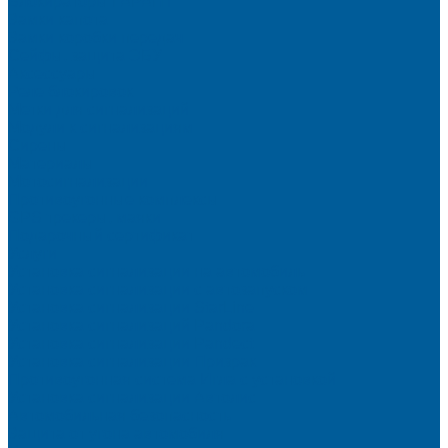
Блокираторы ГАРАНТ
Замки капота
Замки коробки передач
Сейфы, защита ЭБУ
Аксессуары
Реле блокировок
Метки для сигнализаций
Модули к сигнализациям
Сирены
Материалы
Мотосигнализации
Противоугонные комплексы
GPS трекеры, маяки
Подарочный сертификат
Услуги
Установка сигнализации на автомобиль
Установка сигнализации с автозапуском
Установка сигнализации StarLine
Установка сигнализаций Pandora
Установка сигнализации Pandect
Установка сигнализации Призрак
Противоугонная система Игла с установкой
Установка сигнализации Автолис
Автомобильная безопасность
Защита от угона автомобиля