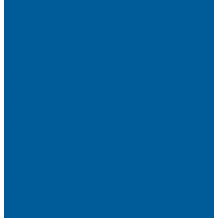
Тонировка передних стекол
Тонировка заднего стекла
Атермальная тонировка
Антихром авто
Бронирование фар пленкой
Оклейка авто виниловой пленкой
Оклейка авто защитной пленкой
Оклейка авто пленкой
Пленка на лобовое стекло
Автосигнализации
Подсветка салона автомобиля
Диагностика автомобиля в СПб
Керамика на авто
Полировка кузова авто
Установка камеры заднего вида
Чип-Тюнинг
Чип-Тюнинг БМВ
Дополнительные услуги
Установка парктроников
Омыватель камеры заднего вида
Установка видеорегистратора в автомобиль
Подарочный сертификат
Акция
Доводчики дверей автомобиля
Замена СИМ карты в сигнализации