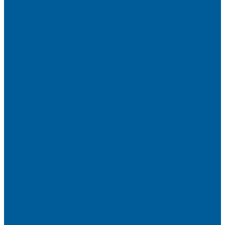
Подарочный сертификат
Услуги
Установка сигнализации на автомобиль
Установка сигнализации с автозапуском
Установка сигнализации StarLine
Установка сигнализаций Pandora
Установка сигнализации Pandect
Установка сигнализации Призрак
Противоугонная система Игла с установкой
Установка сигнализации Автолис
Автомобильная безопасность
Защита от угона автомобиля
Установка противоугонных комплексов
Установка иммобилайзера
Маркировка стекол автомобиля
Секретка от угона
Шумоизоляция автомобиля
Посмотрите, как мы делаем шумоизоляцию
Шумоизоляция дверей
Шумоизоляция пола автомобиля
Шумоизоляция крыши автомобиля
Шумоизоляция капота
Шумоизоляция багажника
Материалы Шумоизоляции - какие и для чего?
Шумоизоляция арок