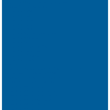
Замена СИМ карты в сигнализации
Оклейка бронепленкой авто
Автозапуск BMW
Автозапуск Gelly
Автозапуск Haval
Автозапуск Haval Jolion
Автозапуск Ауди
Автозапуск без сигнализации
Автозапуск двигателя
Автозапуск КИА
Автозапуск на автомобиль
Автозапуск Пандора
Автозапуск с брелка
Автозапуск с телефона
Акция АВТОЗАПУСК
Защитная пленка на автомобиль от сколов
Камера заднего вида на BMW
Оклейка крыши черной пленкой
Противоугонные устройства
Сигнализации на Лада
Сигнализации на Лада Веста
Сигнализации на Лада Гранта
Сигнализации на Мерседес
Сигнализации на Ниссан
Сигнализации на Рено