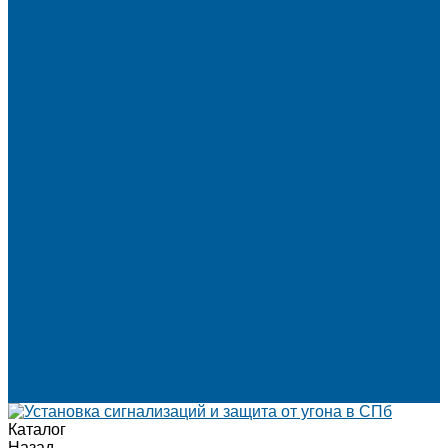
Шумоизоляция крыши автомобиля
Шумоизоляция капота
Шумоизоляция багажника
Материалы Шумоизоляции - какие и для чего?
Шумоизоляция арок
Защита от угона
Установка автосигнализации
Каталог сигнализаций
Защита от угона
О нас
Отзывы
Сотрудники
Вакансии
Сертификаты
Реквизиты
Франшиза
Техподдержка по производителям
Статьи
Партнеры
Политика конфиденциальности и использования файлов
cookie
Контакты
Каталог
Назад