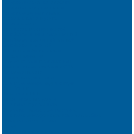
Тонировка стекол автомобиля
Тонировка передних стекол
Тонировка заднего стекла
Атермальная тонировка
Антихром авто
Бронирование фар пленкой
Оклейка авто виниловой пленкой
Оклейка авто защитной пленкой
Оклейка авто пленкой
Пленка на лобовое стекло
Автосигнализации
Подсветка салона автомобиля
Диагностика автомобиля в СПб
Керамика на авто
Полировка кузова авто
Установка камеры заднего вида
Чип-Тюнинг
Чип-Тюнинг БМВ
Дополнительные услуги
Установка парктроников
Омыватель камеры заднего вида
Установка видеорегистратора в автомобиль
Подарочный сертификат
Акция
Доводчики дверей автомобиля