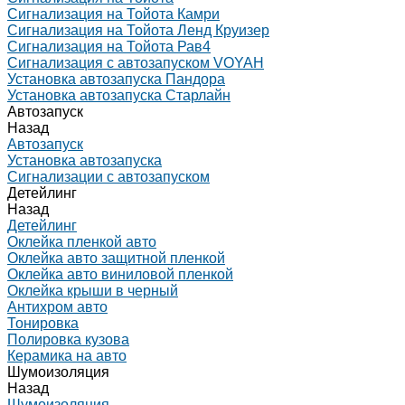
Сигнализация на Тойота Камри
Сигнализация на Тойота Ленд Круизер
Сигнализация на Тойота Рав4
Сигнализация с автозапуском VOYAH
Установка автозапуска Пандора
Установка автозапуска Старлайн
Автозапуск
Назад
Автозапуск
Установка автозапуска
Сигнализации с автозапуском
Детейлинг
Назад
Детейлинг
Оклейка пленкой авто
Оклейка авто защитной пленкой
Оклейка авто виниловой пленкой
Оклейка крыши в черный
Антихром авто
Тонировка
Полировка кузова
Керамика на авто
Шумоизоляция
Назад
Шумоизоляция