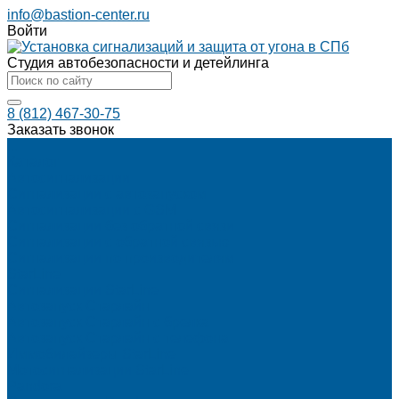
info@bastion-center.ru
Войти
Студия автобезопасности и детейлинга
8 (812) 467-30-75
Заказать звонок
...
Каталог
Автосигнализации
Сигнализации с автозапуском
Автосигнализации с GSM
Сигнализации без обратной связи
Сигнализации с обратной связью
Сигнализации по производителям
StarLine
Сигнализации StarLine
Автозапуск Старлайн
Автозапуск Старлайн с брелка
Автозапуск Старлайн с телефона
Иммобилайзеры StarLine
Мотосигнализации StarLine
Pandora