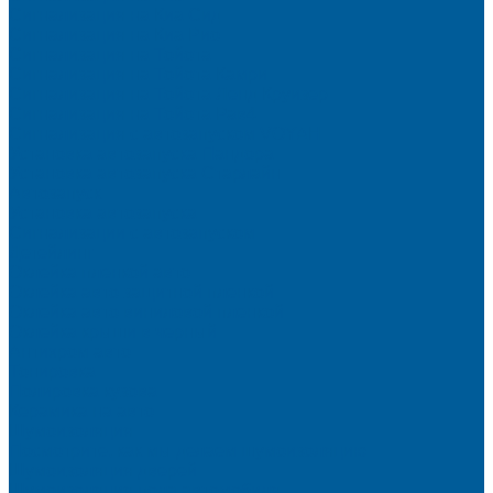
Сигнализация на Киа Cид
Сигнализация на Киа Рио
Сигнализация на Тойота
Сигнализация на Тойота Камри
Сигнализация на Тойота Ленд Круизер
Сигнализация на Тойота Рав4
Сигнализация с автозапуском VOYAH
Установка автозапуска Пандора
Установка автозапуска Старлайн
Автозапуск
Установка автозапуска
Сигнализации с автозапуском
Детейлинг
Оклейка пленкой авто
Оклейка авто защитной пленкой
Оклейка авто виниловой пленкой
Оклейка крыши в черный
Антихром авто
Тонировка
Полировка кузова
Керамика на авто
Шумоизоляция
Посмотрите, как мы делаем шумоизоляцию
Шумоизоляция дверей
Шумоизоляция пола автомобиля