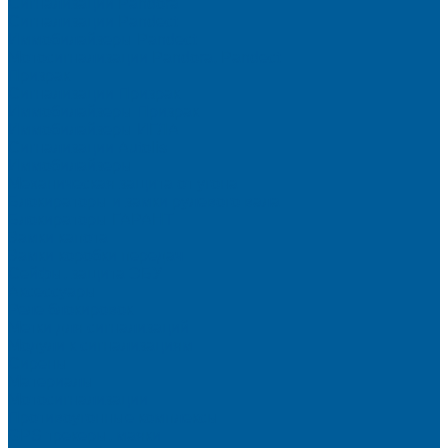
Сигнализации Pandora
Сигнализации Pandect
Иммобилайзеры Pandect
Мотосигнализации Pandora, Pandect
Призрак
Сигнализации Призрак
Иммобилайзеры Призрак
Иммобилайзеры ИГЛА
Сигнализации Autolis
Иммобилайзеры
Механическая защита от угона
Блокираторы и замки рулевого вала
Блокираторы ГАРАНТ
Замки капота
Замки коробки передач
Сейфы, защита ЭБУ
Аксессуары
Реле блокировок
Метки для сигнализаций
Модули к сигнализациям
Сирены
Материалы
Мотосигнализации
Противоугонные комплексы
GPS трекеры, маяки