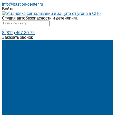
info@bastion-center.ru
Войти
Студия автобезопасности и детейлинга
8 (812) 467-30-75
Заказать звонок
...
Каталог
Автосигнализации
Сигнализации с автозапуском
Автосигнализации с GSM
Сигнализации без обратной связи
Сигнализации с обратной связью
Сигнализации по производителям
StarLine
Сигнализации StarLine
Автозапуск Старлайн
Автозапуск Старлайн с брелка
Автозапуск Старлайн с телефона
Иммобилайзеры StarLine
Мотосигнализации StarLine
Pandora