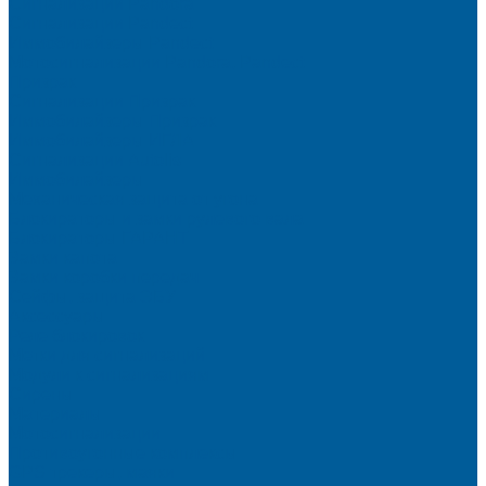
Сигнализации Pandora
Сигнализации Pandect
Иммобилайзеры Pandect
Мотосигнализации Pandora, Pandect
Призрак
Сигнализации Призрак
Иммобилайзеры Призрак
Иммобилайзеры ИГЛА
Сигнализации Autolis
Иммобилайзеры
Механическая защита от угона
Блокираторы и замки рулевого вала
Блокираторы ГАРАНТ
Замки капота
Замки коробки передач
Сейфы, защита ЭБУ
Аксессуары
Реле блокировок
Метки для сигнализаций
Модули к сигнализациям
Сирены
Материалы
Мотосигнализации
Противоугонные комплексы
GPS трекеры, маяки