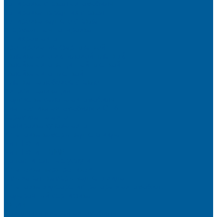
Тонировка стекол автомобиля
Тонировка передних стекол
Тонировка заднего стекла
Атермальная тонировка
Антихром авто
Бронирование фар пленкой
Оклейка авто виниловой пленкой
Оклейка авто защитной пленкой
Оклейка авто пленкой
Пленка на лобовое стекло
Автосигнализации
Подсветка салона автомобиля
Диагностика автомобиля в СПб
Керамика на авто
Полировка кузова авто
Установка камеры заднего вида
Чип-Тюнинг
Чип-Тюнинг БМВ
Дополнительные услуги
Установка парктроников
Омыватель камеры заднего вида
Установка видеорегистратора в автомобиль
Подарочный сертификат
Акция
Доводчики дверей автомобиля