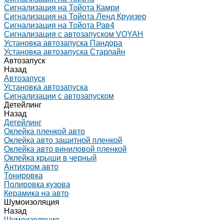
Сигнализация на Тойота Камри
Сигнализация на Тойота Ленд Круизер
Сигнализация на Тойота Рав4
Сигнализация с автозапуском VOYAH
Установка автозапуска Пандора
Установка автозапуска Старлайн
Автозапуск
Назад
Автозапуск
Установка автозапуска
Сигнализации с автозапуском
Детейлинг
Назад
Детейлинг
Оклейка пленкой авто
Оклейка авто защитной пленкой
Оклейка авто виниловой пленкой
Оклейка крыши в черный
Антихром авто
Тонировка
Полировка кузова
Керамика на авто
Шумоизоляция
Назад
Шумоизоляция