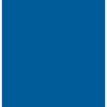
Подарочный сертификат
Услуги
Установка сигнализации на автомобиль
Установка сигнализации с автозапуском
Установка сигнализации StarLine
Установка сигнализаций Pandora
Установка сигнализации Pandect
Установка сигнализации Призрак
Противоугонная система Игла с установкой
Установка сигнализации Автолис
Автомобильная безопасность
Защита от угона автомобиля
Установка противоугонных комплексов
Установка иммобилайзера
Маркировка стекол автомобиля
Секретка от угона
Шумоизоляция автомобиля
Посмотрите, как мы делаем шумоизоляцию
Шумоизоляция дверей
Шумоизоляция пола автомобиля
Шумоизоляция крыши автомобиля
Шумоизоляция капота
Шумоизоляция багажника
Материалы Шумоизоляции - какие и для чего?
Шумоизоляция арок