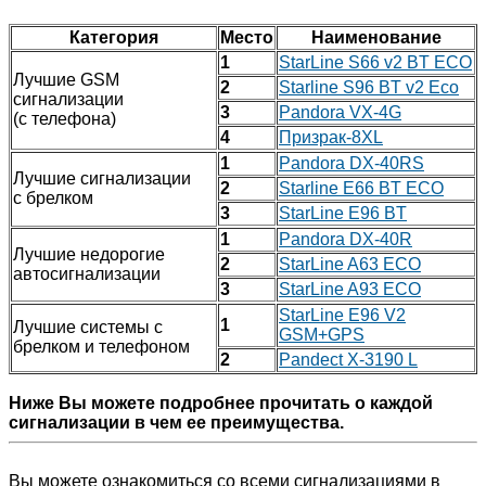
Категория
Место
Наименование
1
StarLine S66 v2 BT ECO
Лучшие GSM
2
Starline S96 BT v2 Eco
сигнализации
3
Pandora VX-4G
(с телефона)
4
Призрак-8XL
1
Pandora DX-40RS
Лучшие сигнализации
2
Starline E66 BT ECO
с брелком
3
StarLine E96 BT
1
Pandora DX-40R
Лучшие недорогие
2
StarLine A63 ECO
автосигнализации
3
StarLine A93 ECO
StarLine E96 V2
1
Лучшие системы с
GSM+GPS
брелком и телефоном
2
Pandect X-3190 L
Ниже Вы можете подробнее прочитать о каждой
сигнализации в чем ее преимущества.
Вы можете ознакомиться со всеми сигнализациями в