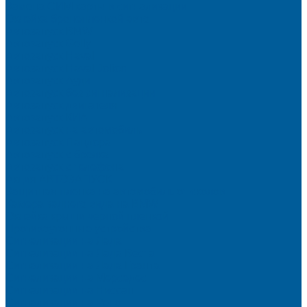
Замена СИМ карты в сигнализации
Оклейка бронепленкой авто
Автозапуск BMW
Автозапуск Gelly
Автозапуск Haval
Автозапуск Haval Jolion
Автозапуск Ауди
Автозапуск без сигнализации
Автозапуск двигателя
Автозапуск КИА
Автозапуск на автомобиль
Автозапуск Пандора
Автозапуск с брелка
Автозапуск с телефона
Акция АВТОЗАПУСК
Защитная пленка на автомобиль от сколов
Камера заднего вида на BMW
Оклейка крыши черной пленкой
Противоугонные устройства
Сигнализации на Лада
Сигнализации на Лада Веста
Сигнализации на Лада Гранта
Сигнализации на Мерседес
Сигнализации на Ниссан
Сигнализации на Рено