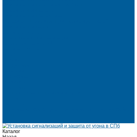
Шумоизоляция крыши автомобиля
Шумоизоляция капота
Шумоизоляция багажника
Материалы Шумоизоляции - какие и для чего?
Шумоизоляция арок
Защита от угона
Установка автосигнализации
Каталог сигнализаций
Защита от угона
О нас
Отзывы
Сотрудники
Вакансии
Сертификаты
Реквизиты
Франшиза
Техподдержка по производителям
Статьи
Партнеры
Политика конфиденциальности и использования файлов
cookie
Контакты
Каталог
Назад