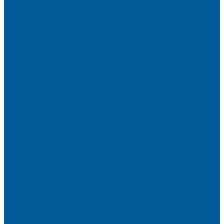
Сигнализация на Киа Cид
Сигнализация на Киа Рио
Сигнализация на Тойота
Сигнализация на Тойота Камри
Сигнализация на Тойота Ленд Круизер
Сигнализация на Тойота Рав4
Сигнализация с автозапуском VOYAH
Установка автозапуска Пандора
Установка автозапуска Старлайн
Автозапуск
Установка автозапуска
Сигнализации с автозапуском
Детейлинг
Оклейка пленкой авто
Оклейка авто защитной пленкой
Оклейка авто виниловой пленкой
Оклейка крыши в черный
Антихром авто
Тонировка
Полировка кузова
Керамика на авто
Шумоизоляция
Посмотрите, как мы делаем шумоизоляцию
Шумоизоляция дверей
Шумоизоляция пола автомобиля