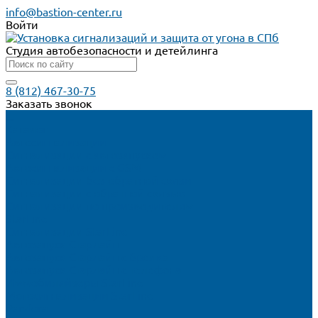
info@bastion-center.ru
Войти
Студия автобезопасности и детейлинга
8 (812) 467-30-75
Заказать звонок
...
Каталог
Автосигнализации
Сигнализации с автозапуском
Автосигнализации с GSM
Сигнализации без обратной связи
Сигнализации с обратной связью
Сигнализации по производителям
StarLine
Сигнализации StarLine
Автозапуск Старлайн
Автозапуск Старлайн с брелка
Автозапуск Старлайн с телефона
Иммобилайзеры StarLine
Мотосигнализации StarLine
Pandora