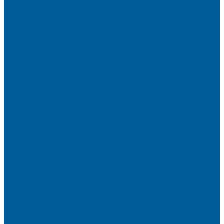
Тонировка стекол автомобиля
Тонировка передних стекол
Тонировка заднего стекла
Атермальная тонировка
Антихром авто
Бронирование фар пленкой
Оклейка авто виниловой пленкой
Оклейка авто защитной пленкой
Оклейка авто пленкой
Пленка на лобовое стекло
Автосигнализации
Подсветка салона автомобиля
Диагностика автомобиля в СПб
Керамика на авто
Полировка кузова авто
Установка камеры заднего вида
Чип-Тюнинг
Чип-Тюнинг БМВ
Дополнительные услуги
Установка парктроников
Омыватель камеры заднего вида
Установка видеорегистратора в автомобиль
Подарочный сертификат
Акция
Доводчики дверей автомобиля