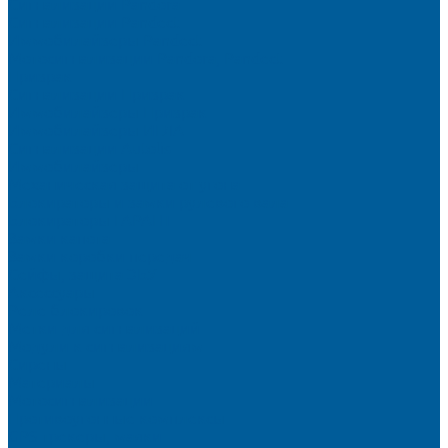
Сигнализации Pandora
Сигнализации Pandect
Иммобилайзеры Pandect
Мотосигнализации Pandora, Pandect
Призрак
Сигнализации Призрак
Иммобилайзеры Призрак
Иммобилайзеры ИГЛА
Сигнализации Autolis
Иммобилайзеры
Механическая защита от угона
Блокираторы и замки рулевого вала
Блокираторы ГАРАНТ
Замки капота
Замки коробки передач
Сейфы, защита ЭБУ
Аксессуары
Реле блокировок
Метки для сигнализаций
Модули к сигнализациям
Сирены
Материалы
Мотосигнализации
Противоугонные комплексы
GPS трекеры, маяки