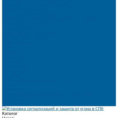
Шумоизоляция крыши автомобиля
Шумоизоляция капота
Шумоизоляция багажника
Материалы Шумоизоляции - какие и для чего?
Шумоизоляция арок
Защита от угона
Установка автосигнализации
Каталог сигнализаций
Защита от угона
О нас
Отзывы
Сотрудники
Вакансии
Сертификаты
Реквизиты
Франшиза
Техподдержка по производителям
Статьи
Партнеры
Политика конфиденциальности и использования
файлов cookie
Контакты
Каталог