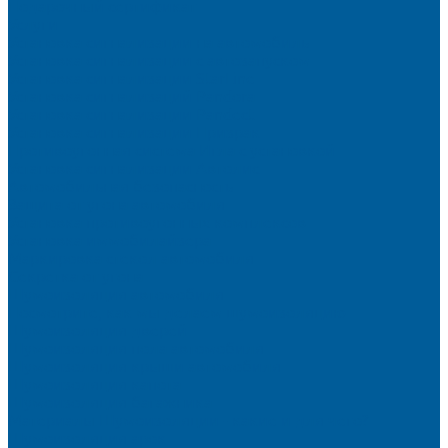
Подарочный сертификат
Услуги
Установка сигнализации на автомобиль
Установка сигнализации с автозапуском
Установка сигнализации StarLine
Установка сигнализаций Pandora
Установка сигнализации Pandect
Установка сигнализации Призрак
Противоугонная система Игла с установкой
Установка сигнализации Автолис
Автомобильная безопасность
Защита от угона автомобиля
Установка противоугонных комплексов
Установка иммобилайзера
Маркировка стекол автомобиля
Секретка от угона
Шумоизоляция автомобиля
Посмотрите, как мы делаем шумоизоляцию
Шумоизоляция дверей
Шумоизоляция пола автомобиля
Шумоизоляция крыши автомобиля
Шумоизоляция капота
Шумоизоляция багажника
Материалы Шумоизоляции - какие и для чего?
Шумоизоляция арок