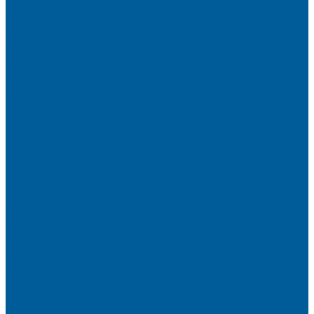
Замена СИМ карты в сигнализации
Оклейка бронепленкой авто
Автозапуск BMW
Автозапуск Gelly
Автозапуск Haval
Автозапуск Haval Jolion
Автозапуск Ауди
Автозапуск без сигнализации
Автозапуск двигателя
Автозапуск КИА
Автозапуск на автомобиль
Автозапуск Пандора
Автозапуск с брелка
Автозапуск с телефона
Акция АВТОЗАПУСК
Защитная пленка на автомобиль от сколов
Камера заднего вида на BMW
Оклейка крыши черной пленкой
Противоугонные устройства
Сигнализации на Лада
Сигнализации на Лада Веста
Сигнализации на Лада Гранта
Сигнализации на Мерседес
Сигнализации на Ниссан
Сигнализации на Рено