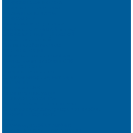
Тонировка передних стекол
Тонировка заднего стекла
Атермальная тонировка
Антихром авто
Бронирование фар пленкой
Оклейка авто виниловой пленкой
Оклейка авто защитной пленкой
Оклейка авто пленкой
Пленка на лобовое стекло
Автосигнализации
Подсветка салона автомобиля
Диагностика автомобиля в СПб
Керамика на авто
Полировка кузова авто
Установка камеры заднего вида
Чип-Тюнинг
Чип-Тюнинг БМВ
Дополнительные услуги
Установка парктроников
Омыватель камеры заднего вида
Установка видеорегистратора в автомобиль
Подарочный сертификат
Акция
Доводчики дверей автомобиля
Замена СИМ карты в сигнализации