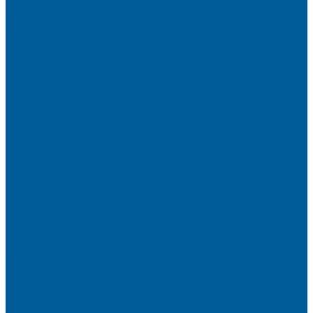
Сигнализация на Киа Рио
Сигнализация на Тойота
Сигнализация на Тойота Камри
Сигнализация на Тойота Ленд Круизер
Сигнализация на Тойота Рав4
Сигнализация с автозапуском VOYAH
Установка автозапуска Пандора
Установка автозапуска Старлайн
Автозапуск
Установка автозапуска
Сигнализации с автозапуском
Детейлинг
Оклейка пленкой авто
Оклейка авто защитной пленкой
Оклейка авто виниловой пленкой
Оклейка крыши в черный
Антихром авто
Тонировка
Полировка кузова
Керамика на авто
Шумоизоляция
Посмотрите, как мы делаем шумоизоляцию
Шумоизоляция дверей
Шумоизоляция пола автомобиля
Шумоизоляция крыши автомобиля