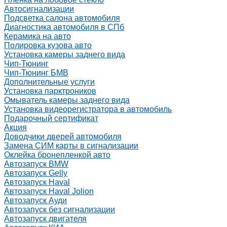
Автосигнализации
Подсветка салона автомобиля
Диагностика автомобиля в СПб
Керамика на авто
Полировка кузова авто
Установка камеры заднего вида
Чип-Тюнинг
Чип-Тюнинг БМВ
Дополнительные услуги
Установка парктроников
Омыватель камеры заднего вида
Установка видеорегистратора в автомобиль
Подарочный сертификат
Акция
Доводчики дверей автомобиля
Замена СИМ карты в сигнализации
Оклейка бронепленкой авто
Автозапуск BMW
Автозапуск Gelly
Автозапуск Haval
Автозапуск Haval Jolion
Автозапуск Ауди
Автозапуск без сигнализации
Автозапуск двигателя