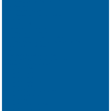
Диагностика автомобиля в СПб
Керамика на авто
Полировка кузова авто
Установка камеры заднего вида
Чип-Тюнинг
Чип-Тюнинг БМВ
Дополнительные услуги
Установка парктроников
Омыватель камеры заднего вида
Установка видеорегистратора в автомобиль
Подарочный сертификат
Акция
Доводчики дверей автомобиля
Замена СИМ карты в сигнализации
Оклейка бронепленкой авто
Автозапуск BMW
Автозапуск Gelly
Автозапуск Haval
Автозапуск Haval Jolion
Автозапуск Ауди
Автозапуск без сигнализации
Автозапуск двигателя
Автозапуск КИА
Автозапуск на автомобиль
Автозапуск Пандора