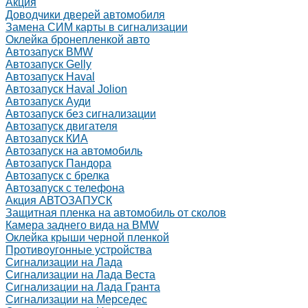
Акция
Доводчики дверей автомобиля
Замена СИМ карты в сигнализации
Оклейка бронепленкой авто
Автозапуск BMW
Автозапуск Gelly
Автозапуск Haval
Автозапуск Haval Jolion
Автозапуск Ауди
Автозапуск без сигнализации
Автозапуск двигателя
Автозапуск КИА
Автозапуск на автомобиль
Автозапуск Пандора
Автозапуск с брелка
Автозапуск с телефона
Акция АВТОЗАПУСК
Защитная пленка на автомобиль от сколов
Камера заднего вида на BMW
Оклейка крыши черной пленкой
Противоугонные устройства
Сигнализации на Лада
Сигнализации на Лада Веста
Сигнализации на Лада Гранта
Сигнализации на Мерседес