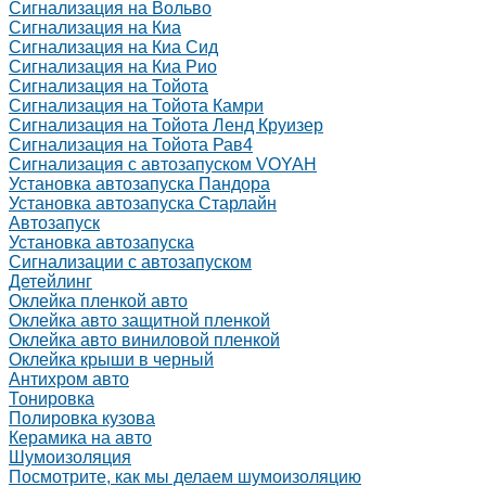
Сигнализация на Вольво
Сигнализация на Киа
Сигнализация на Киа Cид
Сигнализация на Киа Рио
Сигнализация на Тойота
Сигнализация на Тойота Камри
Сигнализация на Тойота Ленд Круизер
Сигнализация на Тойота Рав4
Сигнализация с автозапуском VOYAH
Установка автозапуска Пандора
Установка автозапуска Старлайн
Автозапуск
Установка автозапуска
Сигнализации с автозапуском
Детейлинг
Оклейка пленкой авто
Оклейка авто защитной пленкой
Оклейка авто виниловой пленкой
Оклейка крыши в черный
Антихром авто
Тонировка
Полировка кузова
Керамика на авто
Шумоизоляция
Посмотрите, как мы делаем шумоизоляцию