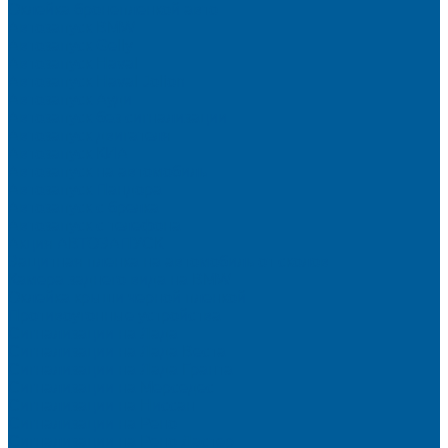
Оклейка бронепленкой авто
Автозапуск BMW
Автозапуск Gelly
Автозапуск Haval
Автозапуск Haval Jolion
Автозапуск Ауди
Автозапуск без сигнализации
Автозапуск двигателя
Автозапуск КИА
Автозапуск на автомобиль
Автозапуск Пандора
Автозапуск с брелка
Автозапуск с телефона
Акция АВТОЗАПУСК
Защитная пленка на автомобиль от сколов
Камера заднего вида на BMW
Оклейка крыши черной пленкой
Противоугонные устройства
Сигнализации на Лада
Сигнализации на Лада Веста
Сигнализации на Лада Гранта
Сигнализации на Мерседес
Сигнализации на Ниссан
Сигнализации на Рено
Сигнализации на Рено Дастер