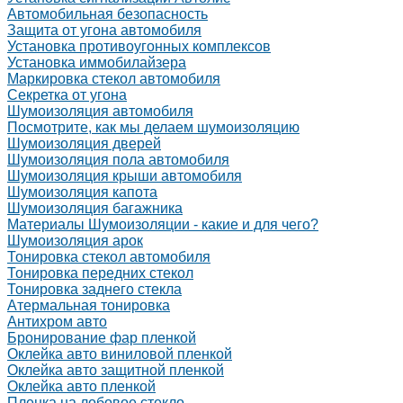
Автомобильная безопасность
Защита от угона автомобиля
Установка противоугонных комплексов
Установка иммобилайзера
Маркировка стекол автомобиля
Секретка от угона
Шумоизоляция автомобиля
Посмотрите, как мы делаем шумоизоляцию
Шумоизоляция дверей
Шумоизоляция пола автомобиля
Шумоизоляция крыши автомобиля
Шумоизоляция капота
Шумоизоляция багажника
Материалы Шумоизоляции - какие и для чего?
Шумоизоляция арок
Тонировка стекол автомобиля
Тонировка передних стекол
Тонировка заднего стекла
Атермальная тонировка
Антихром авто
Бронирование фар пленкой
Оклейка авто виниловой пленкой
Оклейка авто защитной пленкой
Оклейка авто пленкой
Пленка на лобовое стекло