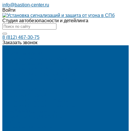
info@bastion-center.ru
Войти
Студия автобезопасности и детейлинга
8 (812) 467-30-75
Заказать звонок
Каталог
Автосигнализации
Сигнализации с автозапуском
Автосигнализации с GSM
Сигнализации без обратной связи
Сигнализации с обратной связью
Сигнализации по производителям
StarLine
Сигнализации StarLine
Автозапуск Старлайн
Автозапуск Старлайн с брелка
Автозапуск Старлайн с телефона
Иммобилайзеры StarLine
Мотосигнализации StarLine
Pandora
Сигнализации Pandora