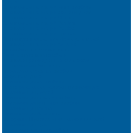
Услуги
Установка сигнализации на автомобиль
Установка сигнализации с автозапуском
Установка сигнализации StarLine
Установка сигнализаций Pandora
Установка сигнализации Pandect
Установка сигнализации Призрак
Противоугонная система Игла с установкой
Установка сигнализации Автолис
Автомобильная безопасность
Защита от угона автомобиля
Установка противоугонных комплексов
Установка иммобилайзера
Маркировка стекол автомобиля
Секретка от угона
Шумоизоляция автомобиля
Посмотрите, как мы делаем шумоизоляцию
Шумоизоляция дверей
Шумоизоляция пола автомобиля
Шумоизоляция крыши автомобиля
Шумоизоляция капота
Шумоизоляция багажника
Материалы Шумоизоляции - какие и для чего?
Шумоизоляция арок
Тонировка стекол автомобиля