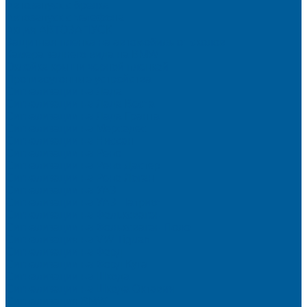
Автозапуск с брелка
Автозапуск с телефона
Акция АВТОЗАПУСК
Защитная пленка на автомобиль от сколов
Камера заднего вида на BMW
Оклейка крыши черной пленкой
Противоугонные устройства
Сигнализации на Лада
Сигнализации на Лада Веста
Сигнализации на Лада Гранта
Сигнализации на Мерседес
Сигнализации на Ниссан
Сигнализации на Рено
Сигнализации на Рено Дастер
Сигнализации на Рено Логан
Сигнализации на УАЗ
Сигнализации на УАЗ Патриот
Сигнализации на Фольксваген
Сигнализации на Фольксваген Поло
Сигнализация на VW Tiguan
Сигнализации на Форд
Сигнализации на Форд Куга
Сигнализации на Шкода
Сигнализации на Шкода Октавия
Сигнализация BMW