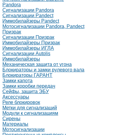
Pandora
Сигнализации Pandora
Сигнализации Pandect
Иммобилайзеры Pandect
Мотосигнализации Pandora, Pandect
Призрак
Сигнализации Призрак
Иммобилайзеры Призрак
Иммобилайзеры ИГЛА
Сигнализации Autolis
Иммобилайзеры
Механическая защита от угона
Блокираторы и замки рулевого вала
Блокираторы ГАРАНТ
Замки капота
Замки коробки передач
Сейфы, защита ЭБУ
Аксессуары
Реле блокировок
Метки для сигнализаций
Модули к сигнализациям
Сирены
Материалы
Мотосигнализации
Противоугонные комплексы