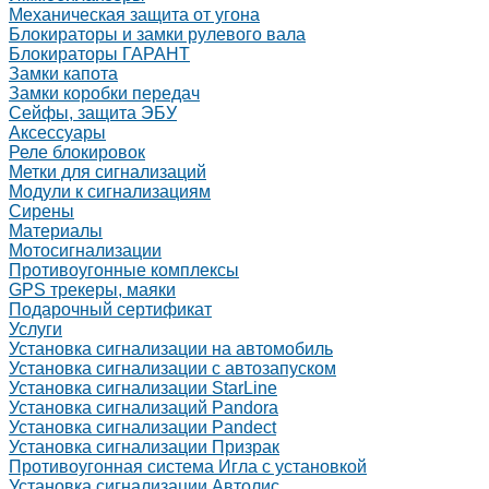
Механическая защита от угона
Блокираторы и замки рулевого вала
Блокираторы ГАРАНТ
Замки капота
Замки коробки передач
Сейфы, защита ЭБУ
Аксессуары
Реле блокировок
Метки для сигнализаций
Модули к сигнализациям
Сирены
Материалы
Мотосигнализации
Противоугонные комплексы
GPS трекеры, маяки
Подарочный сертификат
Услуги
Установка сигнализации на автомобиль
Установка сигнализации с автозапуском
Установка сигнализации StarLine
Установка сигнализаций Pandora
Установка сигнализации Pandect
Установка сигнализации Призрак
Противоугонная система Игла с установкой
Установка сигнализации Автолис