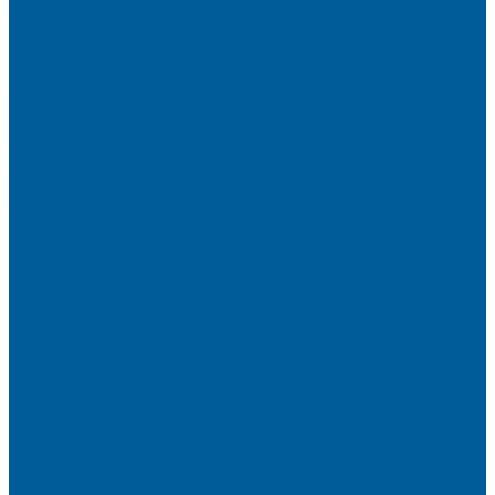
Блокираторы ГАРАНТ
Замки капота
Замки коробки передач
Сейфы, защита ЭБУ
Аксессуары
Реле блокировок
Метки для сигнализаций
Модули к сигнализациям
Сирены
Материалы
Мотосигнализации
Противоугонные комплексы
GPS трекеры, маяки
Подарочный сертификат
Услуги
Установка сигнализации на автомобиль
Установка сигнализации с автозапуском
Установка сигнализации StarLine
Установка сигнализаций Pandora
Установка сигнализации Pandect
Установка сигнализации Призрак
Противоугонная система Игла с установкой
Установка сигнализации Автолис
Автомобильная безопасность
Защита от угона автомобиля