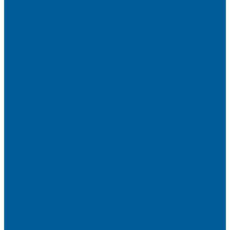
Шумоизоляция капота
Шумоизоляция багажника
Материалы Шумоизоляции - какие и для чего?
Шумоизоляция арок
Защита от угона
Установка автосигнализации
Каталог сигнализаций
Защита от угона
О нас
Отзывы
Сотрудники
Вакансии
Сертификаты
Реквизиты
Франшиза
Техподдержка по производителям
Статьи
Партнеры
Политика конфиденциальности и использования файлов
cookie
Контакты
...
Каталог
Автосигнализации
Сигнализации с автозапуском