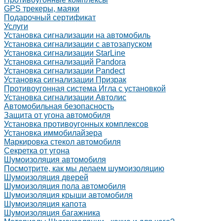
GPS трекеры, маяки
Подарочный сертификат
Услуги
Установка сигнализации на автомобиль
Установка сигнализации с автозапуском
Установка сигнализации StarLine
Установка сигнализаций Pandora
Установка сигнализации Pandect
Установка сигнализации Призрак
Противоугонная система Игла с установкой
Установка сигнализации Автолис
Автомобильная безопасность
Защита от угона автомобиля
Установка противоугонных комплексов
Установка иммобилайзера
Маркировка стекол автомобиля
Секретка от угона
Шумоизоляция автомобиля
Посмотрите, как мы делаем шумоизоляцию
Шумоизоляция дверей
Шумоизоляция пола автомобиля
Шумоизоляция крыши автомобиля
Шумоизоляция капота
Шумоизоляция багажника