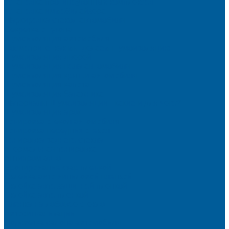
Установка противоугонных комплексов
Установка иммобилайзера
Маркировка стекол автомобиля
Секретка от угона
Шумоизоляция автомобиля
Посмотрите, как мы делаем шумоизоляцию
Шумоизоляция дверей
Шумоизоляция пола автомобиля
Шумоизоляция крыши автомобиля
Шумоизоляция капота
Шумоизоляция багажника
Материалы Шумоизоляции - какие и для чего?
Шумоизоляция арок
Тонировка стекол автомобиля
Тонировка передних стекол
Тонировка заднего стекла
Атермальная тонировка
Антихром авто
Бронирование фар пленкой
Оклейка авто виниловой пленкой
Оклейка авто защитной пленкой
Оклейка авто пленкой
Пленка на лобовое стекло
Автосигнализации
Подсветка салона автомобиля