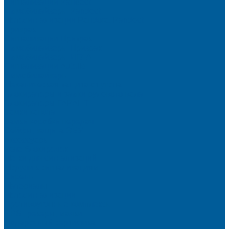
Сигнализации Pandect
Иммобилайзеры Pandect
Мотосигнализации Pandora, Pandect
Призрак
Сигнализации Призрак
Иммобилайзеры Призрак
Иммобилайзеры ИГЛА
Сигнализации Autolis
Иммобилайзеры
Механическая защита от угона
Блокираторы и замки рулевого вала
Блокираторы ГАРАНТ
Замки капота
Замки коробки передач
Сейфы, защита ЭБУ
Аксессуары
Реле блокировок
Метки для сигнализаций
Модули к сигнализациям
Сирены
Материалы
Мотосигнализации
Противоугонные комплексы
GPS трекеры, маяки
Подарочный сертификат