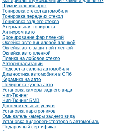
Материалы Шумоизоляции - какие и для чего?
Шумоизоляция арок
Тонировка стекол автомобиля
Тонировка передних стекол
Тонировка заднего стекла
Атермальная тонировка
Антихром авто
Бронирование фар пленкой
Оклейка авто виниловой пленкой
Оклейка авто защитной пленкой
Оклейка авто пленкой
Пленка на лобовое стекло
Автосигнализации
Подсветка салона автомобиля
Диагностика автомобиля в СПб
Керамика на авто
Полировка кузова авто
Установка камеры заднего вида
Чип-Тюнинг
Чип-Тюнинг БМВ
Дополнительные услуги
Установка парктроников
Омыватель камеры заднего вида
Установка видеорегистратора в автомобиль
Подарочный сертификат