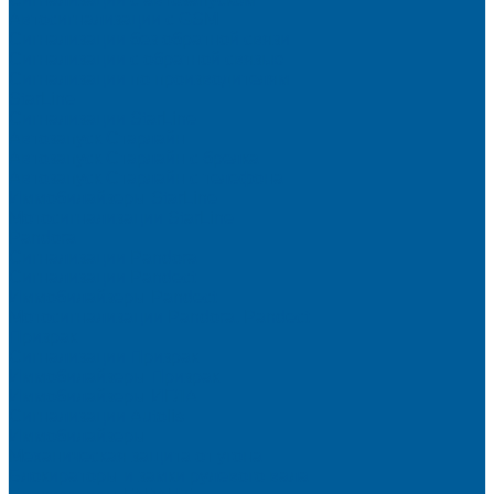
Автосигнализации с GSM
Сигнализации без обратной связи
Сигнализации с обратной связью
Сигнализации по производителям
StarLine
Сигнализации StarLine
Автозапуск Старлайн
Автозапуск Старлайн с брелка
Автозапуск Старлайн с телефона
Иммобилайзеры StarLine
Мотосигнализации StarLine
Pandora
Сигнализации Pandora
Сигнализации Pandect
Иммобилайзеры Pandect
Мотосигнализации Pandora, Pandect
Призрак
Сигнализации Призрак
Иммобилайзеры Призрак
Иммобилайзеры ИГЛА
Сигнализации Autolis
Иммобилайзеры
Механическая защита от угона
Блокираторы и замки рулевого вала