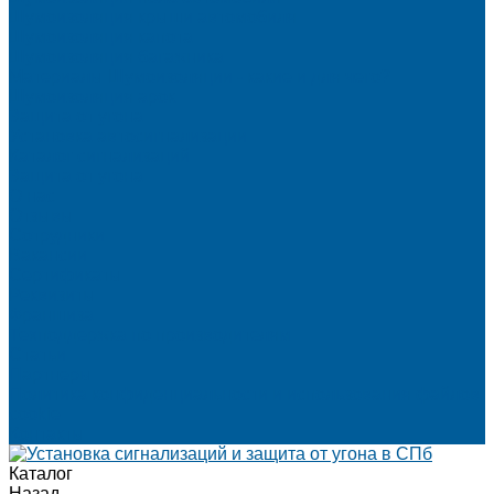
Шумоизоляция крыши автомобиля
Шумоизоляция капота
Шумоизоляция багажника
Материалы Шумоизоляции - какие и для чего?
Шумоизоляция арок
Защита от угона
Установка автосигнализации
Каталог сигнализаций
Защита от угона
О нас
Отзывы
Сотрудники
Вакансии
Сертификаты
Реквизиты
Франшиза
Техподдержка по производителям
Статьи
Партнеры
Политика конфиденциальности и использования файлов
cookie
Контакты
Каталог
Назад