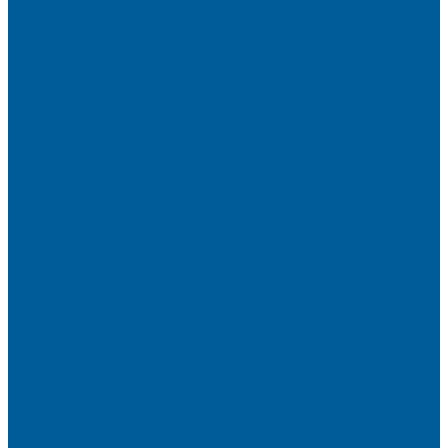
Сигнализации Pandora
Сигнализации Pandect
Иммобилайзеры Pandect
Мотосигнализации Pandora, Pandect
Призрак
Сигнализации Призрак
Иммобилайзеры Призрак
Иммобилайзеры ИГЛА
Сигнализации Autolis
Иммобилайзеры
Механическая защита от угона
Блокираторы и замки рулевого вала
Блокираторы ГАРАНТ
Замки капота
Замки коробки передач
Сейфы, защита ЭБУ
Аксессуары
Реле блокировок
Метки для сигнализаций
Модули к сигнализациям
Сирены
Материалы
Мотосигнализации
Противоугонные комплексы
GPS трекеры, маяки