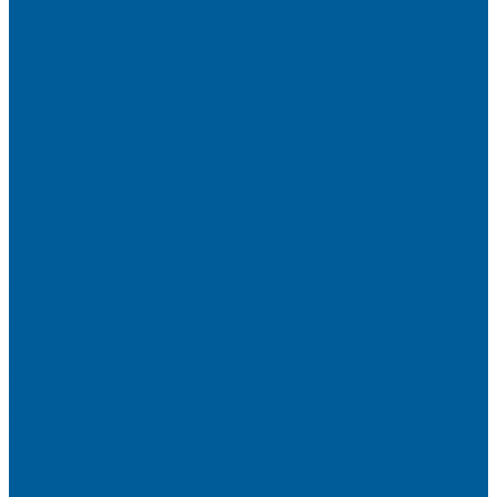
Подарочный сертификат
Услуги
Установка сигнализации на автомобиль
Установка сигнализации с автозапуском
Установка сигнализации StarLine
Установка сигнализаций Pandora
Установка сигнализации Pandect
Установка сигнализации Призрак
Противоугонная система Игла с установкой
Установка сигнализации Автолис
Автомобильная безопасность
Защита от угона автомобиля
Установка противоугонных комплексов
Установка иммобилайзера
Маркировка стекол автомобиля
Секретка от угона
Шумоизоляция автомобиля
Посмотрите, как мы делаем шумоизоляцию
Шумоизоляция дверей
Шумоизоляция пола автомобиля
Шумоизоляция крыши автомобиля
Шумоизоляция капота
Шумоизоляция багажника
Материалы Шумоизоляции - какие и для чего?
Шумоизоляция арок