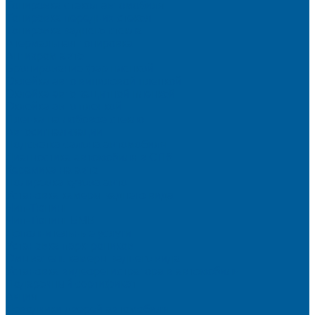
Тонировка стекол автомобиля
Тонировка передних стекол
Тонировка заднего стекла
Атермальная тонировка
Антихром авто
Бронирование фар пленкой
Оклейка авто виниловой пленкой
Оклейка авто защитной пленкой
Оклейка авто пленкой
Пленка на лобовое стекло
Автосигнализации
Подсветка салона автомобиля
Диагностика автомобиля в СПб
Керамика на авто
Полировка кузова авто
Установка камеры заднего вида
Чип-Тюнинг
Чип-Тюнинг БМВ
Дополнительные услуги
Установка парктроников
Омыватель камеры заднего вида
Установка видеорегистратора в автомобиль
Подарочный сертификат
Акция
Доводчики дверей автомобиля