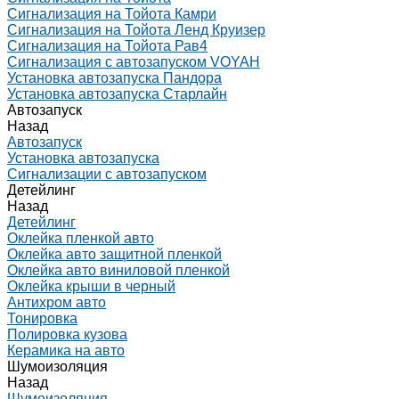
Сигнализация на Тойота Камри
Сигнализация на Тойота Ленд Круизер
Сигнализация на Тойота Рав4
Сигнализация с автозапуском VOYAH
Установка автозапуска Пандора
Установка автозапуска Старлайн
Автозапуск
Назад
Автозапуск
Установка автозапуска
Сигнализации с автозапуском
Детейлинг
Назад
Детейлинг
Оклейка пленкой авто
Оклейка авто защитной пленкой
Оклейка авто виниловой пленкой
Оклейка крыши в черный
Антихром авто
Тонировка
Полировка кузова
Керамика на авто
Шумоизоляция
Назад
Шумоизоляция