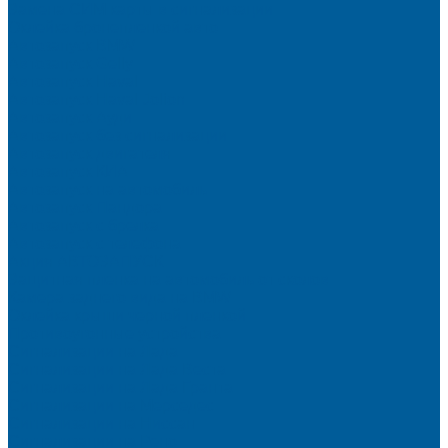
Замена СИМ карты в сигнализации
Оклейка бронепленкой авто
Автозапуск BMW
Автозапуск Gelly
Автозапуск Haval
Автозапуск Haval Jolion
Автозапуск Ауди
Автозапуск без сигнализации
Автозапуск двигателя
Автозапуск КИА
Автозапуск на автомобиль
Автозапуск Пандора
Автозапуск с брелка
Автозапуск с телефона
Акция АВТОЗАПУСК
Защитная пленка на автомобиль от сколов
Камера заднего вида на BMW
Оклейка крыши черной пленкой
Противоугонные устройства
Сигнализации на Лада
Сигнализации на Лада Веста
Сигнализации на Лада Гранта
Сигнализации на Мерседес
Сигнализации на Ниссан
Сигнализации на Рено