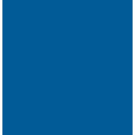
Сигнализация на Киа Cид
Сигнализация на Киа Рио
Сигнализация на Тойота
Сигнализация на Тойота Камри
Сигнализация на Тойота Ленд Круизер
Сигнализация на Тойота Рав4
Сигнализация с автозапуском VOYAH
Установка автозапуска Пандора
Установка автозапуска Старлайн
Автозапуск
Установка автозапуска
Сигнализации с автозапуском
Детейлинг
Оклейка пленкой авто
Оклейка авто защитной пленкой
Оклейка авто виниловой пленкой
Оклейка крыши в черный
Антихром авто
Тонировка
Полировка кузова
Керамика на авто
Шумоизоляция
Посмотрите, как мы делаем шумоизоляцию
Шумоизоляция дверей
Шумоизоляция пола автомобиля