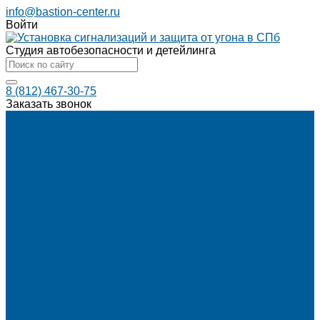
info@bastion-center.ru
Войти
Студия автобезопасности и детейлинга
8 (812) 467-30-75
Заказать звонок
...
Каталог
Автосигнализации
Сигнализации с автозапуском
Автосигнализации с GSM
Сигнализации без обратной связи
Сигнализации с обратной связью
Сигнализации по производителям
StarLine
Сигнализации StarLine
Автозапуск Старлайн
Автозапуск Старлайн с брелка
Автозапуск Старлайн с телефона
Иммобилайзеры StarLine
Мотосигнализации StarLine
Pandora