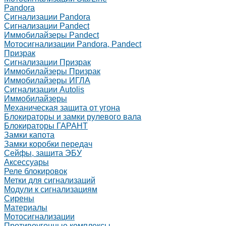
Pandora
Сигнализации Pandora
Сигнализации Pandect
Иммобилайзеры Pandect
Мотосигнализации Pandora, Pandect
Призрак
Сигнализации Призрак
Иммобилайзеры Призрак
Иммобилайзеры ИГЛА
Сигнализации Autolis
Иммобилайзеры
Механическая защита от угона
Блокираторы и замки рулевого вала
Блокираторы ГАРАНТ
Замки капота
Замки коробки передач
Сейфы, защита ЭБУ
Аксессуары
Реле блокировок
Метки для сигнализаций
Модули к сигнализациям
Сирены
Материалы
Мотосигнализации
Противоугонные комплексы