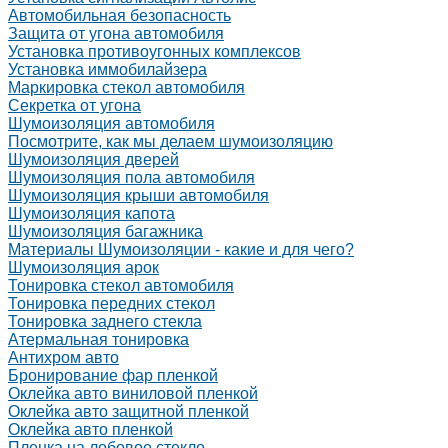
Автомобильная безопасность
Защита от угона автомобиля
Установка противоугонных комплексов
Установка иммобилайзера
Маркировка стекол автомобиля
Секретка от угона
Шумоизоляция автомобиля
Посмотрите, как мы делаем шумоизоляцию
Шумоизоляция дверей
Шумоизоляция пола автомобиля
Шумоизоляция крыши автомобиля
Шумоизоляция капота
Шумоизоляция багажника
Материалы Шумоизоляции - какие и для чего?
Шумоизоляция арок
Тонировка стекол автомобиля
Тонировка передних стекол
Тонировка заднего стекла
Атермальная тонировка
Антихром авто
Бронирование фар пленкой
Оклейка авто виниловой пленкой
Оклейка авто защитной пленкой
Оклейка авто пленкой
Пленка на лобовое стекло