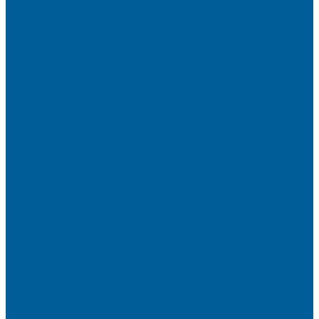
Сигнализации Pandect
Иммобилайзеры Pandect
Мотосигнализации Pandora, Pandect
Призрак
Сигнализации Призрак
Иммобилайзеры Призрак
Иммобилайзеры ИГЛА
Сигнализации Autolis
Иммобилайзеры
Механическая защита от угона
Блокираторы и замки рулевого вала
Блокираторы ГАРАНТ
Замки капота
Замки коробки передач
Сейфы, защита ЭБУ
Аксессуары
Реле блокировок
Метки для сигнализаций
Модули к сигнализациям
Сирены
Материалы
Мотосигнализации
Противоугонные комплексы
GPS трекеры, маяки
Подарочный сертификат