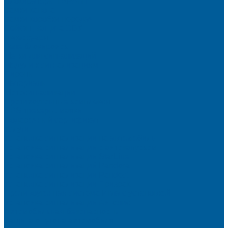
Блокираторы ГАРАНТ
Замки капота
Замки коробки передач
Сейфы, защита ЭБУ
Аксессуары
Реле блокировок
Метки для сигнализаций
Модули к сигнализациям
Сирены
Материалы
Мотосигнализации
Противоугонные комплексы
GPS трекеры, маяки
Подарочный сертификат
Услуги
Установка сигнализации на автомобиль
Установка сигнализации с автозапуском
Установка сигнализации StarLine
Установка сигнализаций Pandora
Установка сигнализации Pandect
Установка сигнализации Призрак
Противоугонная система Игла с установкой
Установка сигнализации Автолис
Автомобильная безопасность
Защита от угона автомобиля