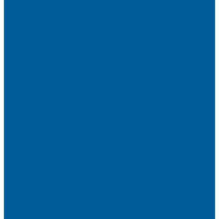
Шумоизоляция капота
Шумоизоляция багажника
Материалы Шумоизоляции - какие и для чего?
Шумоизоляция арок
Защита от угона
Установка автосигнализации
Каталог сигнализаций
Защита от угона
О нас
Отзывы
Сотрудники
Вакансии
Сертификаты
Реквизиты
Франшиза
Техподдержка по производителям
Статьи
Партнеры
Политика конфиденциальности и использования файлов
cookie
Контакты
...
Каталог
Автосигнализации
Сигнализации с автозапуском