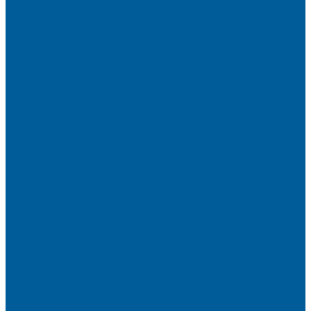
Услуги
Установка сигнализации на автомобиль
Установка сигнализации с автозапуском
Установка сигнализации StarLine
Установка сигнализаций Pandora
Установка сигнализации Pandect
Установка сигнализации Призрак
Противоугонная система Игла с установкой
Установка сигнализации Автолис
Автомобильная безопасность
Защита от угона автомобиля
Установка противоугонных комплексов
Установка иммобилайзера
Маркировка стекол автомобиля
Секретка от угона
Шумоизоляция автомобиля
Посмотрите, как мы делаем шумоизоляцию
Шумоизоляция дверей
Шумоизоляция пола автомобиля
Шумоизоляция крыши автомобиля
Шумоизоляция капота
Шумоизоляция багажника
Материалы Шумоизоляции - какие и для чего?
Шумоизоляция арок
Тонировка стекол автомобиля