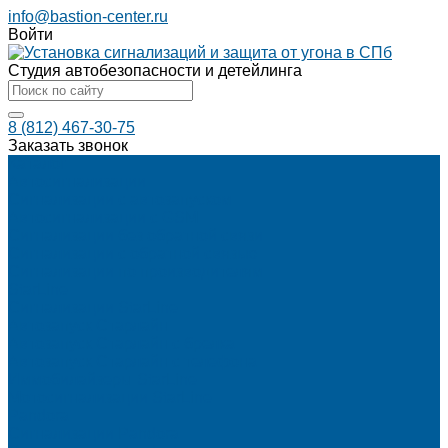
info@bastion-center.ru
Войти
Студия автобезопасности и детейлинга
8 (812) 467-30-75
Заказать звонок
Каталог
Автосигнализации
Сигнализации с автозапуском
Автосигнализации с GSM
Сигнализации без обратной связи
Сигнализации с обратной связью
Сигнализации по производителям
StarLine
Сигнализации StarLine
Автозапуск Старлайн
Автозапуск Старлайн с брелка
Автозапуск Старлайн с телефона
Иммобилайзеры StarLine
Мотосигнализации StarLine
Pandora
Сигнализации Pandora