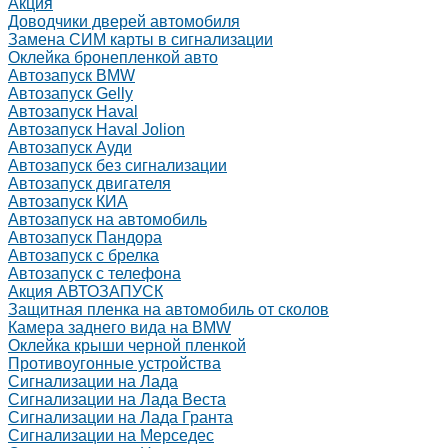
Акция
Доводчики дверей автомобиля
Замена СИМ карты в сигнализации
Оклейка бронепленкой авто
Автозапуск BMW
Автозапуск Gelly
Автозапуск Haval
Автозапуск Haval Jolion
Автозапуск Ауди
Автозапуск без сигнализации
Автозапуск двигателя
Автозапуск КИА
Автозапуск на автомобиль
Автозапуск Пандора
Автозапуск с брелка
Автозапуск с телефона
Акция АВТОЗАПУСК
Защитная пленка на автомобиль от сколов
Камера заднего вида на BMW
Оклейка крыши черной пленкой
Противоугонные устройства
Сигнализации на Лада
Сигнализации на Лада Веста
Сигнализации на Лада Гранта
Сигнализации на Мерседес