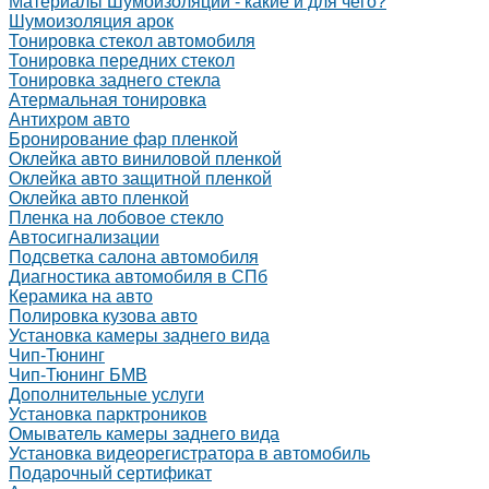
Материалы Шумоизоляции - какие и для чего?
Шумоизоляция арок
Тонировка стекол автомобиля
Тонировка передних стекол
Тонировка заднего стекла
Атермальная тонировка
Антихром авто
Бронирование фар пленкой
Оклейка авто виниловой пленкой
Оклейка авто защитной пленкой
Оклейка авто пленкой
Пленка на лобовое стекло
Автосигнализации
Подсветка салона автомобиля
Диагностика автомобиля в СПб
Керамика на авто
Полировка кузова авто
Установка камеры заднего вида
Чип-Тюнинг
Чип-Тюнинг БМВ
Дополнительные услуги
Установка парктроников
Омыватель камеры заднего вида
Установка видеорегистратора в автомобиль
Подарочный сертификат