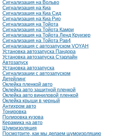
Сигнализация на Вольво
Сигнализация на Киа
Сигнализация на Киа Cид
Сигнализация на Киа Рио
Сигнализация на Тойота
Сигнализация на Тойота Камри
Сигнализация на Тойота Ленд Круизер
Сигнализация на Тойота Рав4
Сигнализация с автозапуском VOYAH
Установка автозапуска Пандора
Установка автозапуска Старлайн
Автозапуск
Установка автозапуска
Сигнализации с автозапуском
Детейлинг
Оклейка пленкой авто
Оклейка авто защитной пленкой
Оклейка авто виниловой пленкой
Оклейка крыши в черный
Антихром авто
Тонировка
Полировка кузова
Керамика на авто
Шумоизоляция
Посмотрите, как мы делаем шумоизоляцию