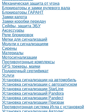
Механическая защита от угона
Блокираторы и замки рулевого вала
Блокираторы ГАРАНТ
Замки капота
Замки коробки передач
Сейфы, защита ЭБУ
Аксессуары
Реле блокировок
Метки для сигнализаций
Модули к сигнализациям
Сирены
Материалы
Мотосигнализации
Противоугонные комплексы
GPS трекеры, маяки
Подарочный сертификат
Услуги
Установка сигнализации на автомобиль
Установка сигнализации с автозапуском
Установка сигнализации StarLine
Установка сигнализаций Pandora
Установка сигнализации Pandect
Установка сигнализации Призрак
Противоугонная система Игла с установкой
Установка сигнализации Автолис