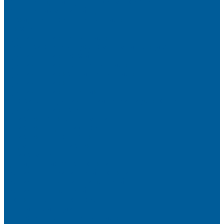
Установка противоугонных комплексов
Установка иммобилайзера
Маркировка стекол автомобиля
Секретка от угона
Шумоизоляция автомобиля
Посмотрите, как мы делаем шумоизоляцию
Шумоизоляция дверей
Шумоизоляция пола автомобиля
Шумоизоляция крыши автомобиля
Шумоизоляция капота
Шумоизоляция багажника
Материалы Шумоизоляции - какие и для чего?
Шумоизоляция арок
Тонировка стекол автомобиля
Тонировка передних стекол
Тонировка заднего стекла
Атермальная тонировка
Антихром авто
Бронирование фар пленкой
Оклейка авто виниловой пленкой
Оклейка авто защитной пленкой
Оклейка авто пленкой
Пленка на лобовое стекло
Автосигнализации
Подсветка салона автомобиля