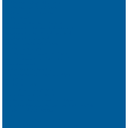
Тонировка передних стекол
Тонировка заднего стекла
Атермальная тонировка
Антихром авто
Бронирование фар пленкой
Оклейка авто виниловой пленкой
Оклейка авто защитной пленкой
Оклейка авто пленкой
Пленка на лобовое стекло
Автосигнализации
Подсветка салона автомобиля
Диагностика автомобиля в СПб
Керамика на авто
Полировка кузова авто
Установка камеры заднего вида
Чип-Тюнинг
Чип-Тюнинг БМВ
Дополнительные услуги
Установка парктроников
Омыватель камеры заднего вида
Установка видеорегистратора в автомобиль
Подарочный сертификат
Акция
Доводчики дверей автомобиля
Замена СИМ карты в сигнализации