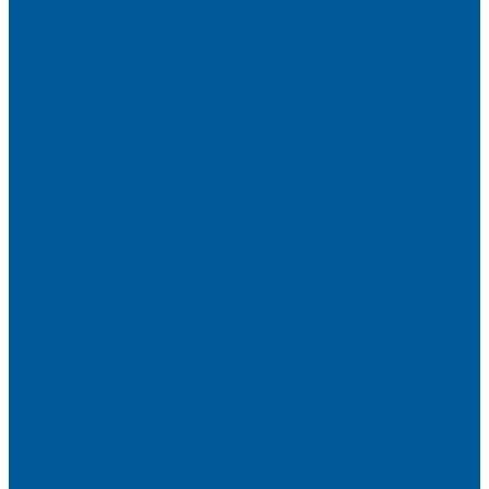
Оклейка бронепленкой авто
Автозапуск BMW
Автозапуск Gelly
Автозапуск Haval
Автозапуск Haval Jolion
Автозапуск Ауди
Автозапуск без сигнализации
Автозапуск двигателя
Автозапуск КИА
Автозапуск на автомобиль
Автозапуск Пандора
Автозапуск с брелка
Автозапуск с телефона
Акция АВТОЗАПУСК
Защитная пленка на автомобиль от сколов
Камера заднего вида на BMW
Оклейка крыши черной пленкой
Противоугонные устройства
Сигнализации на Лада
Сигнализации на Лада Веста
Сигнализации на Лада Гранта
Сигнализации на Мерседес
Сигнализации на Ниссан
Сигнализации на Рено
Сигнализации на Рено Дастер