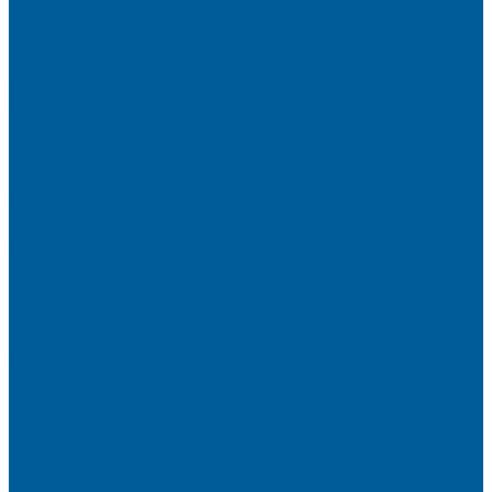
Автозапуск с брелка
Автозапуск с телефона
Акция АВТОЗАПУСК
Защитная пленка на автомобиль от сколов
Камера заднего вида на BMW
Оклейка крыши черной пленкой
Противоугонные устройства
Сигнализации на Лада
Сигнализации на Лада Веста
Сигнализации на Лада Гранта
Сигнализации на Мерседес
Сигнализации на Ниссан
Сигнализации на Рено
Сигнализации на Рено Дастер
Сигнализации на Рено Логан
Сигнализации на УАЗ
Сигнализации на УАЗ Патриот
Сигнализации на Фольксваген
Сигнализации на Фольксваген Поло
Сигнализация на VW Tiguan
Сигнализации на Форд
Сигнализации на Форд Куга
Сигнализации на Шкода
Сигнализации на Шкода Октавия
Сигнализация BMW