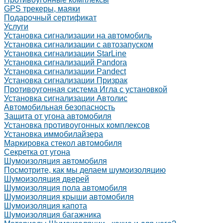
GPS трекеры, маяки
Подарочный сертификат
Услуги
Установка сигнализации на автомобиль
Установка сигнализации с автозапуском
Установка сигнализации StarLine
Установка сигнализаций Pandora
Установка сигнализации Pandect
Установка сигнализации Призрак
Противоугонная система Игла с установкой
Установка сигнализации Автолис
Автомобильная безопасность
Защита от угона автомобиля
Установка противоугонных комплексов
Установка иммобилайзера
Маркировка стекол автомобиля
Секретка от угона
Шумоизоляция автомобиля
Посмотрите, как мы делаем шумоизоляцию
Шумоизоляция дверей
Шумоизоляция пола автомобиля
Шумоизоляция крыши автомобиля
Шумоизоляция капота
Шумоизоляция багажника