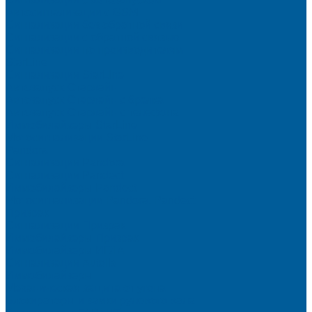
Автосигнализации с GSM
Сигнализации без обратной связи
Сигнализации с обратной связью
Сигнализации по производителям
StarLine
Сигнализации StarLine
Автозапуск Старлайн
Автозапуск Старлайн с брелка
Автозапуск Старлайн с телефона
Иммобилайзеры StarLine
Мотосигнализации StarLine
Pandora
Сигнализации Pandora
Сигнализации Pandect
Иммобилайзеры Pandect
Мотосигнализации Pandora, Pandect
Призрак
Сигнализации Призрак
Иммобилайзеры Призрак
Иммобилайзеры ИГЛА
Сигнализации Autolis
Иммобилайзеры
Механическая защита от угона
Блокираторы и замки рулевого вала