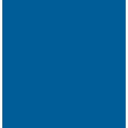
Детейлинг
Оклейка пленкой авто
Оклейка авто защитной пленкой
Оклейка авто виниловой пленкой
Оклейка крыши в черный
Антихром авто
Тонировка
Полировка кузова
Керамика на авто
Шумоизоляция
Посмотрите, как мы делаем шумоизоляцию
Шумоизоляция дверей
Шумоизоляция пола автомобиля
Шумоизоляция крыши автомобиля
Шумоизоляция капота
Шумоизоляция багажника
Материалы Шумоизоляции - какие и для чего?
Шумоизоляция арок
Защита от угона
Установка автосигнализации
Каталог сигнализаций
Защита от угона
О нас
Отзывы
Сотрудники