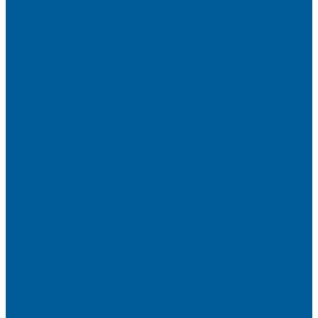
Диагностика автомобиля в СПб
Керамика на авто
Полировка кузова авто
Установка камеры заднего вида
Чип-Тюнинг
Чип-Тюнинг БМВ
Дополнительные услуги
Установка парктроников
Омыватель камеры заднего вида
Установка видеорегистратора в автомобиль
Подарочный сертификат
Акция
Доводчики дверей автомобиля
Замена СИМ карты в сигнализации
Оклейка бронепленкой авто
Автозапуск BMW
Автозапуск Gelly
Автозапуск Haval
Автозапуск Haval Jolion
Автозапуск Ауди
Автозапуск без сигнализации
Автозапуск двигателя
Автозапуск КИА
Автозапуск на автомобиль
Автозапуск Пандора