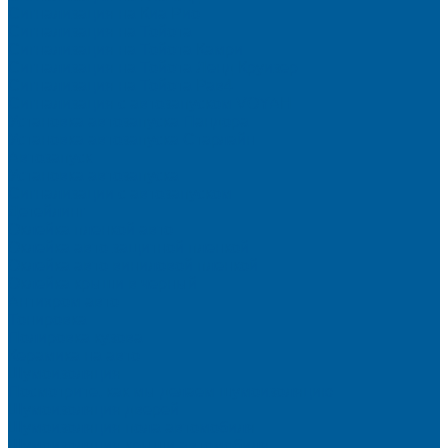
Сигнализация на Киа Рио
Сигнализация на Тойота
Сигнализация на Тойота Камри
Сигнализация на Тойота Ленд Круизер
Сигнализация на Тойота Рав4
Сигнализация с автозапуском VOYAH
Установка автозапуска Пандора
Установка автозапуска Старлайн
Автозапуск
Установка автозапуска
Сигнализации с автозапуском
Детейлинг
Оклейка пленкой авто
Оклейка авто защитной пленкой
Оклейка авто виниловой пленкой
Оклейка крыши в черный
Антихром авто
Тонировка
Полировка кузова
Керамика на авто
Шумоизоляция
Посмотрите, как мы делаем шумоизоляцию
Шумоизоляция дверей
Шумоизоляция пола автомобиля
Шумоизоляция крыши автомобиля