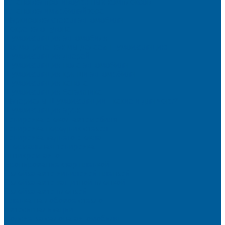
Установка противоугонных комплексов
Установка иммобилайзера
Маркировка стекол автомобиля
Секретка от угона
Шумоизоляция автомобиля
Посмотрите, как мы делаем шумоизоляцию
Шумоизоляция дверей
Шумоизоляция пола автомобиля
Шумоизоляция крыши автомобиля
Шумоизоляция капота
Шумоизоляция багажника
Материалы Шумоизоляции - какие и для чего?
Шумоизоляция арок
Тонировка стекол автомобиля
Тонировка передних стекол
Тонировка заднего стекла
Атермальная тонировка
Антихром авто
Бронирование фар пленкой
Оклейка авто виниловой пленкой
Оклейка авто защитной пленкой
Оклейка авто пленкой
Пленка на лобовое стекло
Автосигнализации
Подсветка салона автомобиля