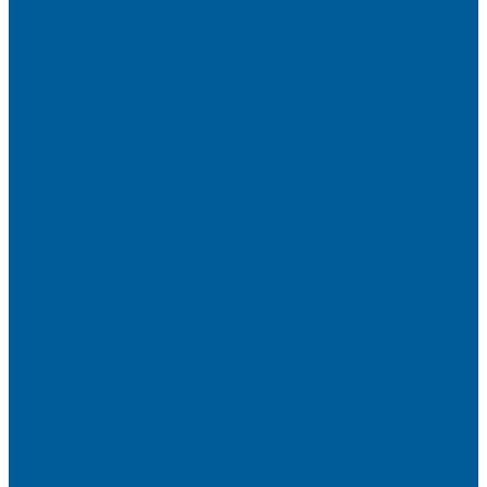
Блокираторы ГАРАНТ
Замки капота
Замки коробки передач
Сейфы, защита ЭБУ
Аксессуары
Реле блокировок
Метки для сигнализаций
Модули к сигнализациям
Сирены
Материалы
Мотосигнализации
Противоугонные комплексы
GPS трекеры, маяки
Подарочный сертификат
Услуги
Установка сигнализации на автомобиль
Установка сигнализации с автозапуском
Установка сигнализации StarLine
Установка сигнализаций Pandora
Установка сигнализации Pandect
Установка сигнализации Призрак
Противоугонная система Игла с установкой
Установка сигнализации Автолис
Автомобильная безопасность
Защита от угона автомобиля