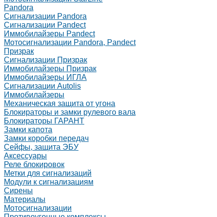
Pandora
Сигнализации Pandora
Сигнализации Pandect
Иммобилайзеры Pandect
Мотосигнализации Pandora, Pandect
Призрак
Сигнализации Призрак
Иммобилайзеры Призрак
Иммобилайзеры ИГЛА
Сигнализации Autolis
Иммобилайзеры
Механическая защита от угона
Блокираторы и замки рулевого вала
Блокираторы ГАРАНТ
Замки капота
Замки коробки передач
Сейфы, защита ЭБУ
Аксессуары
Реле блокировок
Метки для сигнализаций
Модули к сигнализациям
Сирены
Материалы
Мотосигнализации
Противоугонные комплексы