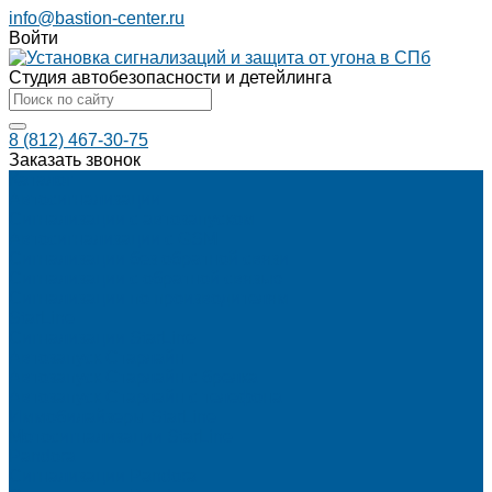
info@bastion-center.ru
Войти
Студия автобезопасности и детейлинга
8 (812) 467-30-75
Заказать звонок
Каталог
Автосигнализации
Сигнализации с автозапуском
Автосигнализации с GSM
Сигнализации без обратной связи
Сигнализации с обратной связью
Сигнализации по производителям
StarLine
Сигнализации StarLine
Автозапуск Старлайн
Автозапуск Старлайн с брелка
Автозапуск Старлайн с телефона
Иммобилайзеры StarLine
Мотосигнализации StarLine
Pandora
Сигнализации Pandora