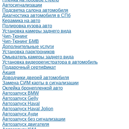
Автосигнализации
Подсветка салона автомобиля
Диагностика автомобиля в СПб
Керамика на авто
Полировка кузова авто
Установка камеры заднего вида
Чип-Тюнинг
Чип-Тюнинг БМВ
Дополнительные услуги
Установка парктроников
Омыватель камеры заднего вида
Установка видеорегистратора в автомобиль
Подарочный сертификат
Акция
Доводчики дверей автомобиля
Замена СИМ карты в сигнализации
Оклейка бронепленкой авто
Автозапуск BMW
Автозапуск Gelly
Автозапуск Haval
Автозапуск Haval Jolion
Автозапуск Ауди
Автозапуск без сигнализации
Автозапуск двигателя