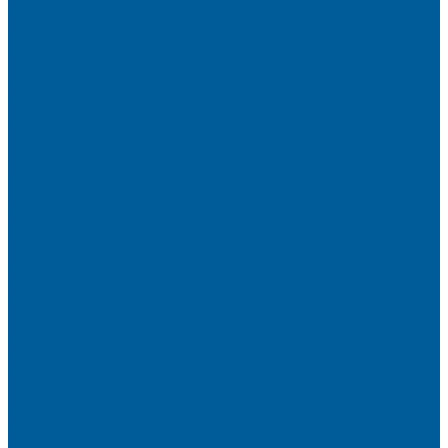
Диагностика автомобиля в СПб
Керамика на авто
Полировка кузова авто
Установка камеры заднего вида
Чип-Тюнинг
Чип-Тюнинг БМВ
Дополнительные услуги
Установка парктроников
Омыватель камеры заднего вида
Установка видеорегистратора в автомобиль
Подарочный сертификат
Акция
Доводчики дверей автомобиля
Замена СИМ карты в сигнализации
Оклейка бронепленкой авто
Автозапуск BMW
Автозапуск Gelly
Автозапуск Haval
Автозапуск Haval Jolion
Автозапуск Ауди
Автозапуск без сигнализации
Автозапуск двигателя
Автозапуск КИА
Автозапуск на автомобиль
Автозапуск Пандора