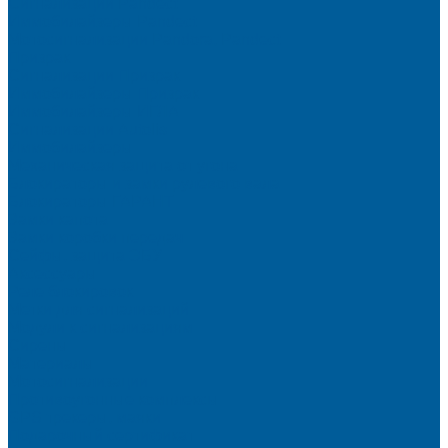
Сигнализации Pandect
Иммобилайзеры Pandect
Мотосигнализации Pandora, Pandect
Призрак
Сигнализации Призрак
Иммобилайзеры Призрак
Иммобилайзеры ИГЛА
Сигнализации Autolis
Иммобилайзеры
Механическая защита от угона
Блокираторы и замки рулевого вала
Блокираторы ГАРАНТ
Замки капота
Замки коробки передач
Сейфы, защита ЭБУ
Аксессуары
Реле блокировок
Метки для сигнализаций
Модули к сигнализациям
Сирены
Материалы
Мотосигнализации
Противоугонные комплексы
GPS трекеры, маяки
Подарочный сертификат