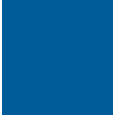
Детейлинг
Оклейка пленкой авто
Оклейка авто защитной пленкой
Оклейка авто виниловой пленкой
Оклейка крыши в черный
Антихром авто
Тонировка
Полировка кузова
Керамика на авто
Шумоизоляция
Посмотрите, как мы делаем шумоизоляцию
Шумоизоляция дверей
Шумоизоляция пола автомобиля
Шумоизоляция крыши автомобиля
Шумоизоляция капота
Шумоизоляция багажника
Материалы Шумоизоляции - какие и для чего?
Шумоизоляция арок
Защита от угона
Установка автосигнализации
Каталог сигнализаций
Защита от угона
О нас
Отзывы
Сотрудники