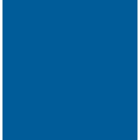
Услуги
Установка сигнализации на автомобиль
Установка сигнализации с автозапуском
Установка сигнализации StarLine
Установка сигнализаций Pandora
Установка сигнализации Pandect
Установка сигнализации Призрак
Противоугонная система Игла с установкой
Установка сигнализации Автолис
Автомобильная безопасность
Защита от угона автомобиля
Установка противоугонных комплексов
Установка иммобилайзера
Маркировка стекол автомобиля
Секретка от угона
Шумоизоляция автомобиля
Посмотрите, как мы делаем шумоизоляцию
Шумоизоляция дверей
Шумоизоляция пола автомобиля
Шумоизоляция крыши автомобиля
Шумоизоляция капота
Шумоизоляция багажника
Материалы Шумоизоляции - какие и для чего?
Шумоизоляция арок
Тонировка стекол автомобиля