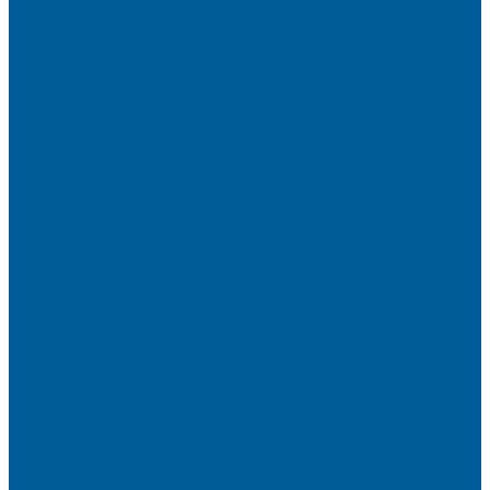
Оклейка бронепленкой авто
Автозапуск BMW
Автозапуск Gelly
Автозапуск Haval
Автозапуск Haval Jolion
Автозапуск Ауди
Автозапуск без сигнализации
Автозапуск двигателя
Автозапуск КИА
Автозапуск на автомобиль
Автозапуск Пандора
Автозапуск с брелка
Автозапуск с телефона
Акция АВТОЗАПУСК
Защитная пленка на автомобиль от сколов
Камера заднего вида на BMW
Оклейка крыши черной пленкой
Противоугонные устройства
Сигнализации на Лада
Сигнализации на Лада Веста
Сигнализации на Лада Гранта
Сигнализации на Мерседес
Сигнализации на Ниссан
Сигнализации на Рено
Сигнализации на Рено Дастер