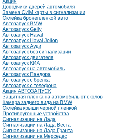
Акция
Доводчики дверей автомобиля
Замена СИМ карты в сигнализации
Оклейка бронепленкой авто
Автозапуск BMW
Автозапуск Gelly
Автозапуск Haval
Автозапуск Haval Jolion
Автозапуск Ауди
Автозапуск без сигнализации
Автозапуск двигателя
Автозапуск КИА
Автозапуск на автомобиль
Автозапуск Пандора
Автозапуск с брелка
Автозапуск с телефона
Акция АВТОЗАПУСК
Защитная пленка на автомобиль от сколов
Камера заднего вида на BMW
Оклейка крыши черной пленкой
Противоугонные устройства
Сигнализации на Лада
Сигнализации на Лада Веста
Сигнализации на Лада Гранта
Сигнализации на Мерседес