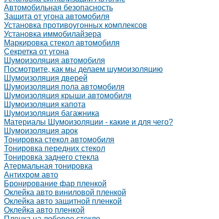
Автомобильная безопасность
Защита от угона автомобиля
Установка противоугонных комплексов
Установка иммобилайзера
Маркировка стекол автомобиля
Секретка от угона
Шумоизоляция автомобиля
Посмотрите, как мы делаем шумоизоляцию
Шумоизоляция дверей
Шумоизоляция пола автомобиля
Шумоизоляция крыши автомобиля
Шумоизоляция капота
Шумоизоляция багажника
Материалы Шумоизоляции - какие и для чего?
Шумоизоляция арок
Тонировка стекол автомобиля
Тонировка передних стекол
Тонировка заднего стекла
Атермальная тонировка
Антихром авто
Бронирование фар пленкой
Оклейка авто виниловой пленкой
Оклейка авто защитной пленкой
Оклейка авто пленкой
Пленка на лобовое стекло