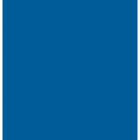
Шумоизоляция капота
Шумоизоляция багажника
Материалы Шумоизоляции - какие и для чего?
Шумоизоляция арок
Защита от угона
Установка автосигнализации
Каталог сигнализаций
Защита от угона
О нас
Отзывы
Сотрудники
Вакансии
Сертификаты
Реквизиты
Франшиза
Техподдержка по производителям
Статьи
Партнеры
Политика конфиденциальности и использования файлов
cookie
Контакты
...
Каталог
Автосигнализации
Сигнализации с автозапуском