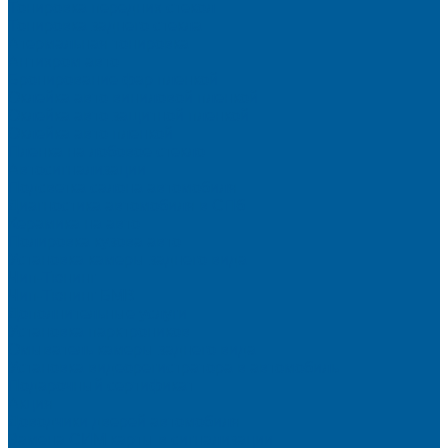
Тонировка передних стекол
Тонировка заднего стекла
Атермальная тонировка
Антихром авто
Бронирование фар пленкой
Оклейка авто виниловой пленкой
Оклейка авто защитной пленкой
Оклейка авто пленкой
Пленка на лобовое стекло
Автосигнализации
Подсветка салона автомобиля
Диагностика автомобиля в СПб
Керамика на авто
Полировка кузова авто
Установка камеры заднего вида
Чип-Тюнинг
Чип-Тюнинг БМВ
Дополнительные услуги
Установка парктроников
Омыватель камеры заднего вида
Установка видеорегистратора в автомобиль
Подарочный сертификат
Акция
Доводчики дверей автомобиля
Замена СИМ карты в сигнализации