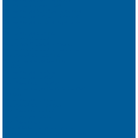
Автосигнализации с GSM
Сигнализации без обратной связи
Сигнализации с обратной связью
Сигнализации по производителям
StarLine
Сигнализации StarLine
Автозапуск Старлайн
Автозапуск Старлайн с брелка
Автозапуск Старлайн с телефона
Иммобилайзеры StarLine
Мотосигнализации StarLine
Pandora
Сигнализации Pandora
Сигнализации Pandect
Иммобилайзеры Pandect
Мотосигнализации Pandora, Pandect
Призрак
Сигнализации Призрак
Иммобилайзеры Призрак
Иммобилайзеры ИГЛА
Сигнализации Autolis
Иммобилайзеры
Механическая защита от угона
Блокираторы и замки рулевого вала