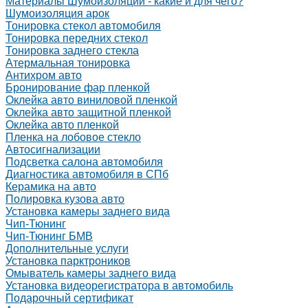
Материалы Шумоизоляции - какие и для чего?
Шумоизоляция арок
Тонировка стекол автомобиля
Тонировка передних стекол
Тонировка заднего стекла
Атермальная тонировка
Антихром авто
Бронирование фар пленкой
Оклейка авто виниловой пленкой
Оклейка авто защитной пленкой
Оклейка авто пленкой
Пленка на лобовое стекло
Автосигнализации
Подсветка салона автомобиля
Диагностика автомобиля в СПб
Керамика на авто
Полировка кузова авто
Установка камеры заднего вида
Чип-Тюнинг
Чип-Тюнинг БМВ
Дополнительные услуги
Установка парктроников
Омыватель камеры заднего вида
Установка видеорегистратора в автомобиль
Подарочный сертификат