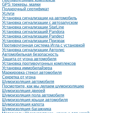
GPS трекеры, маяки
Подарочный сертификат
Услуги
Установка сигнализации на автомобиль
Установка сигнализации с автозапуском
Установка сигнализации StarLine
Установка сигнализаций Pandora
Установка сигнализации Pandect
Установка сигнализации Призрак
Противоугонная система Игла с установкой
Установка сигнализации Автолис
Автомобильная безопасность
Защита от угона автомобиля
Установка противоугонных комплексов
Установка иммобилайзера
Маркировка стекол автомобиля
Секретка от угона
Шумоизоляция автомобиля
Посмотрите, как мы делаем шумоизоляцию
Шумоизоляция дверей
Шумоизоляция пола автомобиля
Шумоизоляция крыши автомобиля
Шумоизоляция капота
Шумоизоляция багажника