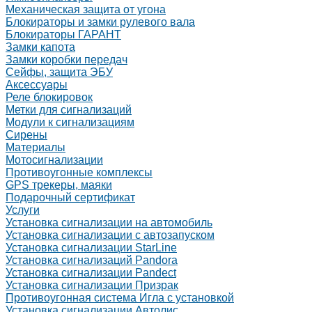
Механическая защита от угона
Блокираторы и замки рулевого вала
Блокираторы ГАРАНТ
Замки капота
Замки коробки передач
Сейфы, защита ЭБУ
Аксессуары
Реле блокировок
Метки для сигнализаций
Модули к сигнализациям
Сирены
Материалы
Мотосигнализации
Противоугонные комплексы
GPS трекеры, маяки
Подарочный сертификат
Услуги
Установка сигнализации на автомобиль
Установка сигнализации с автозапуском
Установка сигнализации StarLine
Установка сигнализаций Pandora
Установка сигнализации Pandect
Установка сигнализации Призрак
Противоугонная система Игла с установкой
Установка сигнализации Автолис