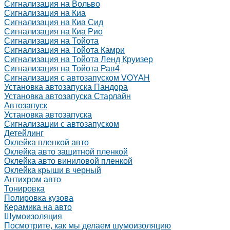
Сигнализация на Вольво
Сигнализация на Киа
Сигнализация на Киа Cид
Сигнализация на Киа Рио
Сигнализация на Тойота
Сигнализация на Тойота Камри
Сигнализация на Тойота Ленд Круизер
Сигнализация на Тойота Рав4
Сигнализация с автозапуском VOYAH
Установка автозапуска Пандора
Установка автозапуска Старлайн
Автозапуск
Установка автозапуска
Сигнализации с автозапуском
Детейлинг
Оклейка пленкой авто
Оклейка авто защитной пленкой
Оклейка авто виниловой пленкой
Оклейка крыши в черный
Антихром авто
Тонировка
Полировка кузова
Керамика на авто
Шумоизоляция
Посмотрите, как мы делаем шумоизоляцию