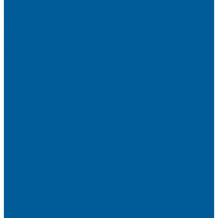
Автозапуск с брелка
Автозапуск с телефона
Акция АВТОЗАПУСК
Защитная пленка на автомобиль от сколов
Камера заднего вида на BMW
Оклейка крыши черной пленкой
Противоугонные устройства
Сигнализации на Лада
Сигнализации на Лада Веста
Сигнализации на Лада Гранта
Сигнализации на Мерседес
Сигнализации на Ниссан
Сигнализации на Рено
Сигнализации на Рено Дастер
Сигнализации на Рено Логан
Сигнализации на УАЗ
Сигнализации на УАЗ Патриот
Сигнализации на Фольксваген
Сигнализации на Фольксваген Поло
Сигнализация на VW Tiguan
Сигнализации на Форд
Сигнализации на Форд Куга
Сигнализации на Шкода
Сигнализации на Шкода Октавия
Сигнализация BMW