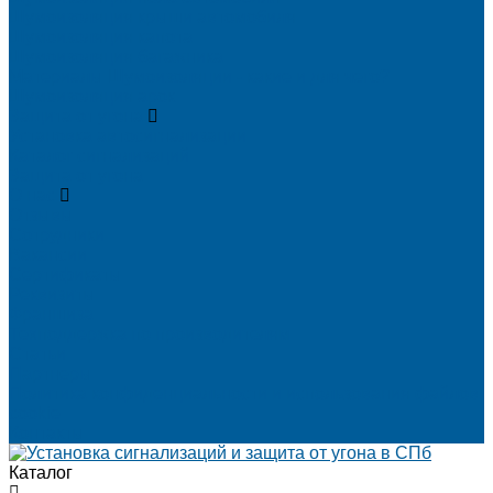
Шумоизоляция крыши автомобиля
Шумоизоляция капота
Шумоизоляция багажника
Материалы Шумоизоляции - какие и для чего?
Шумоизоляция арок
Защита от угона
Установка автосигнализации
Каталог сигнализаций
Защита от угона
О нас
Отзывы
Сотрудники
Вакансии
Сертификаты
Реквизиты
Франшиза
Техподдержка по производителям
Статьи
Партнеры
Политика конфиденциальности и использования файлов
cookie
Контакты
Каталог