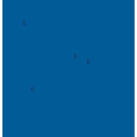
Сигнализации Pandora
Сигнализации Pandect
Иммобилайзеры Pandect
Мотосигнализации Pandora, Pandect
Призрак
Сигнализации Призрак
Иммобилайзеры Призрак
Иммобилайзеры ИГЛА
Сигнализации Autolis
Иммобилайзеры
Механическая защита от угона
Блокираторы и замки рулевого вала
Блокираторы ГАРАНТ
Замки капота
Замки коробки передач
Сейфы, защита ЭБУ
Аксессуары
Реле блокировок
Метки для сигнализаций
Модули к сигнализациям
Сирены
Материалы
Мотосигнализации
Противоугонные комплексы
GPS трекеры, маяки