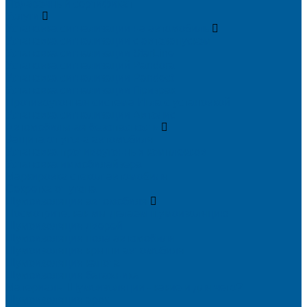
Подарочный сертификат
Услуги
Установка сигнализации на автомобиль
Установка сигнализации с автозапуском
Установка сигнализации StarLine
Установка сигнализаций Pandora
Установка сигнализации Pandect
Установка сигнализации Призрак
Противоугонная система Игла с установкой
Установка сигнализации Автолис
Автомобильная безопасность
Защита от угона автомобиля
Установка противоугонных комплексов
Установка иммобилайзера
Маркировка стекол автомобиля
Секретка от угона
Шумоизоляция автомобиля
Посмотрите, как мы делаем шумоизоляцию
Шумоизоляция дверей
Шумоизоляция пола автомобиля
Шумоизоляция крыши автомобиля
Шумоизоляция капота
Шумоизоляция багажника
Материалы Шумоизоляции - какие и для чего?
Шумоизоляция арок