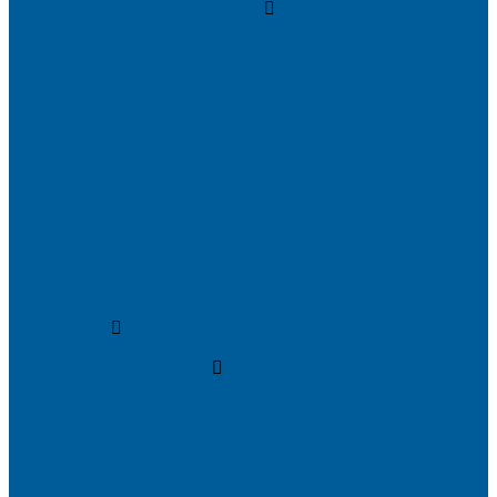
Тонировка стекол автомобиля
Тонировка передних стекол
Тонировка заднего стекла
Атермальная тонировка
Антихром авто
Бронирование фар пленкой
Оклейка авто виниловой пленкой
Оклейка авто защитной пленкой
Оклейка авто пленкой
Пленка на лобовое стекло
Автосигнализации
Подсветка салона автомобиля
Диагностика автомобиля в СПб
Керамика на авто
Полировка кузова авто
Установка камеры заднего вида
Чип-Тюнинг
Чип-Тюнинг БМВ
Дополнительные услуги
Установка парктроников
Омыватель камеры заднего вида
Установка видеорегистратора в автомобиль
Подарочный сертификат
Акция
Доводчики дверей автомобиля