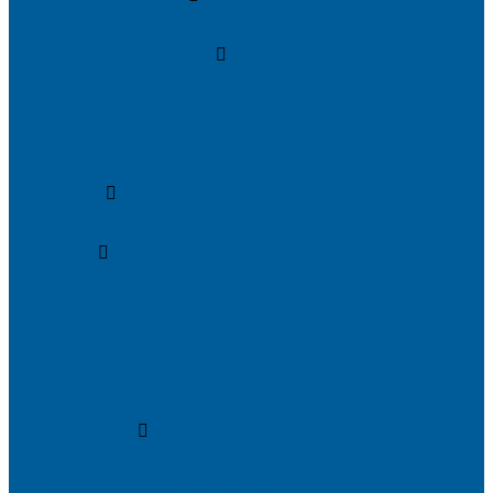
Сигнализация на Киа Cид
Сигнализация на Киа Рио
Сигнализация на Тойота
Сигнализация на Тойота Камри
Сигнализация на Тойота Ленд Круизер
Сигнализация на Тойота Рав4
Сигнализация с автозапуском VOYAH
Установка автозапуска Пандора
Установка автозапуска Старлайн
Автозапуск
Установка автозапуска
Сигнализации с автозапуском
Детейлинг
Оклейка пленкой авто
Оклейка авто защитной пленкой
Оклейка авто виниловой пленкой
Оклейка крыши в черный
Антихром авто
Тонировка
Полировка кузова
Керамика на авто
Шумоизоляция
Посмотрите, как мы делаем шумоизоляцию
Шумоизоляция дверей
Шумоизоляция пола автомобиля