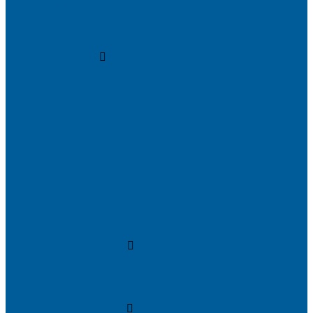
Замена СИМ карты в сигнализации
Оклейка бронепленкой авто
Автозапуск BMW
Автозапуск Gelly
Автозапуск Haval
Автозапуск Haval Jolion
Автозапуск Ауди
Автозапуск без сигнализации
Автозапуск двигателя
Автозапуск КИА
Автозапуск на автомобиль
Автозапуск Пандора
Автозапуск с брелка
Автозапуск с телефона
Акция АВТОЗАПУСК
Защитная пленка на автомобиль от сколов
Камера заднего вида на BMW
Оклейка крыши черной пленкой
Противоугонные устройства
Сигнализации на Лада
Сигнализации на Лада Веста
Сигнализации на Лада Гранта
Сигнализации на Мерседес
Сигнализации на Ниссан
Сигнализации на Рено