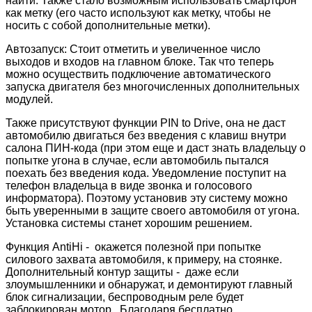
найти. Также стало возможным использовать смартфон
как метку (его часто используют как метку, чтобы не
носить с собой дополнительные метки).
Автозапуск: Стоит отметить и увеличенное число
выходов и входов на главном блоке. Так что теперь
можно осуществить подключение автоматического
запуска двигателя без многочисленных дополнительных
модулей.
Также присутствуют функции PIN to Drive, она не даст
автомобилю двигаться без введения с клавиш внутри
салона ПИН-кода (при этом еще и даст знать владельцу о
попытке угона в случае, если автомобиль пытался
поехать без введения кода. Уведомление поступит на
телефон владельца в виде звонка и голосового
информатора). Поэтому установив эту систему можно
быть уверенными в защите своего автомобиля от угона.
Установка системы станет хорошим решением.
Функция AntiHi - окажется полезной при попытке
силового захвата автомобиля, к примеру, на стоянке.
Дополнительный контур защиты - даже если
злоумышленники и обнаружат, и демонтируют главный
блок сигнализации, беспроводным реле будет
заблокирован мотор. Благодаря бесплатно