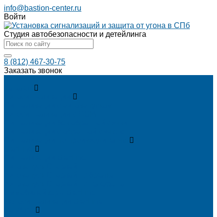
info@bastion-center.ru
Войти
Студия автобезопасности и детейлинга
8 (812) 467-30-75
Заказать звонок
...
Каталог
Автосигнализации
Сигнализации с автозапуском
Автосигнализации с GSM
Сигнализации без обратной связи
Сигнализации с обратной связью
Сигнализации по производителям
StarLine
Сигнализации StarLine
Автозапуск Старлайн
Автозапуск Старлайн с брелка
Автозапуск Старлайн с телефона
Иммобилайзеры StarLine
Мотосигнализации StarLine
Pandora