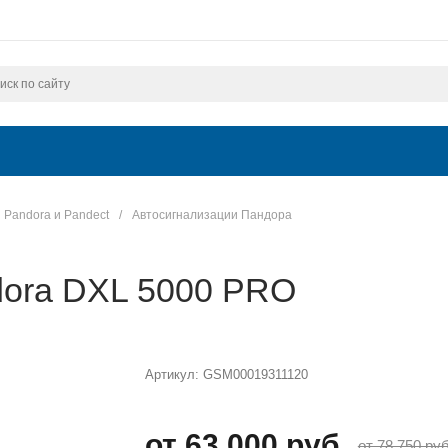
Pandora и Pandect
/
Автосигнализации Пандора
dora DXL 5000 PRO
Артикул:
GSM00019311120
от 63 000 руб.
от 78 750 руб