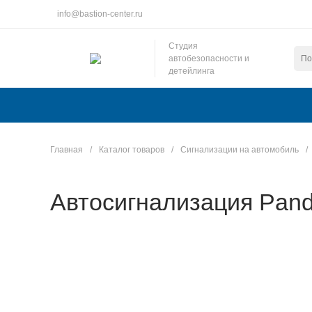
info@bastion-center.ru
Студия
автобезопасности и
детейлинга
Главная
/
Каталог товаров
/
Сигнализации на автомобиль
/
Автосигнализация Pan