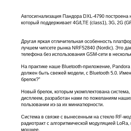
Автосигнализация Пандора DXL-4790 построена на
который поддерживает 4G/LTE (class1), 3G, 2G (
Другая яркая отличительная особенность платформ
лучшем чипсете рынка NRF52840 (Nordic). Это да
телефона без использования GSM-сети в нескольк
На практике наше Bluetooth-приложение, Pandora
должен быть свежей модели, с Bluetooth 5.0. Име
брелок?”
Новый брелок, которым укомплектована система, 
дисплеем, разработан нами по пожеланиям наших
пользовании из-за их миниатюрности.
Система в связке с вынесенным на стекло RF-мо
радиотракт с алгоритмической модуляцией LoRa,
мощнее.