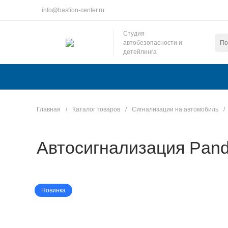
info@bastion-center.ru
Студия
автобезопасности и
детейлинга
Главная
/
Каталог товаров
/
Сигнализации на автомобиль
/
Автосигнализация Pan
Новинка