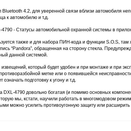
 Bluetooth 4.2, для уверенной связи вблизи автомобиля не
а к автомобилю и т.д.
ьзуется также и для набора ПИН-кода и функции S.O.S, там
пись “Pandora”, обращенная на сторону стекла. Предупреж
ный данной системой.
 извещений, который будет удобен и при монтаже и при эк
противоразбойной метке или о появившейся неисправности
означать подготовку к угону и т.д.
a DXL-4790 довольно богатая (и помимо основных компонен
которую мы, кстати, научили работать в многомодовом режи
торыми можно усилить противоугонную защиту или расширит