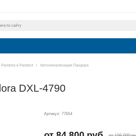
Pandora и Pandect
/
Автосигнализации Пандора
dora DXL-4790
Артикул:
77654
от 84 800 руб.
от 106 000 ру