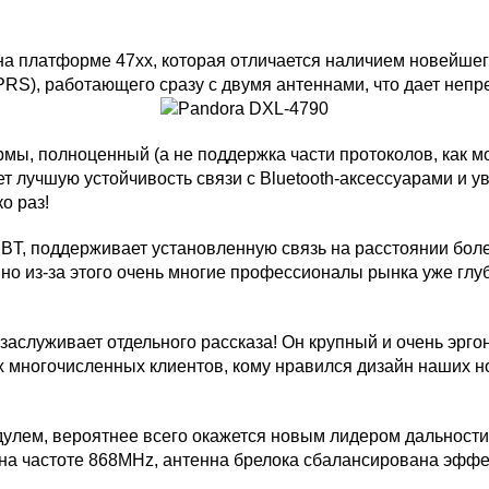
 платформе 47хх, которая отличается наличием новейшего 
GPRS), работающего сразу с двумя антеннами, что дает неп
ы, полноценный (а не поддержка части протоколов, как мод
ет лучшую устойчивость связи с Bluetooth-аксессуарами и 
о раз!
 BT, поддерживает установленную связь на расстоянии боле
нно из-за этого очень многие профессионалы рынка уже глу
заслуживает отдельного рассказа! Он крупный и очень эрг
 многочисленных клиентов, кому нравился дизайн наших н
дулем, вероятнее всего окажется новым лидером дальности
 на частоте 868MHz, антенна брелока сбалансирована эффе