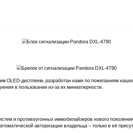
ким OLED-дисплеем, разработан нами по пожеланиям наших
нения в пользовании из-за их миниатюрности.
систем и противоугонных иммобилайзеров нового поколения
автоматической авторизации владельца – только в её прис