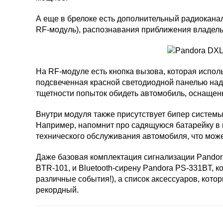
А еще в брелоке есть дополнительный радиоканал
RF-модуль), распознавания приближения владельц
На RF-модуле есть кнопка вызова, которая испол
подсвеченная красной светодиодной панелью над
тщетности попыток обидеть автомобиль, оснащен
Внутри модуля также присутствует бипер системы
Например, напомнит про садящуюся батарейку в 
технического обслуживания автомобиля, что может 
Даже базовая комплектация сигнализации Pandor
BTR-101, и Bluetooth-сирену Pandora PS-331BT, 
различные события!), а список аксессуаров, ко
рекордный.