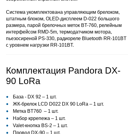
Система укомплектована управляющим брелоком,
штатным блоком, OLED-дисплеем D-022 большого
размера, парой брелочных меток BT-760, релейным
интерфейсом RMD-5m, термодатчиком мотора,
пьезосиреной PS-330, радиореле Bluetooth RR-101BT
с уровнем нагрузки RR-101BT.
Комплектация Pandora DX-
90 LoRa
База - DX 92 – 1 шт.
ЖК-брелок LCD D022 DX 90 LoRa – 1 шт.
Метка BT760 – 1 шт.
Набор кррепежа – 1 шт.
Valet-кнопка BS-2 – 1 шт.
Провод DX-90 – 1 шт.