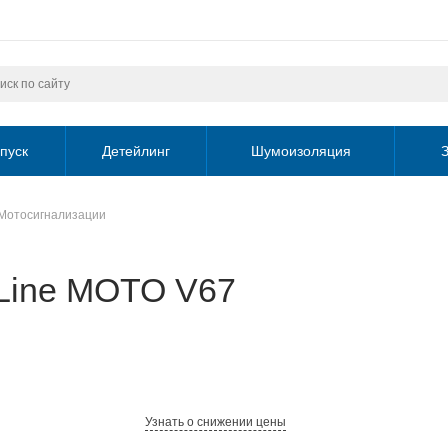
пуск
Детейлинг
Шумоизоляция
З
Мотосигнализации
rLine MOTO V67
Узнать о снижении цены