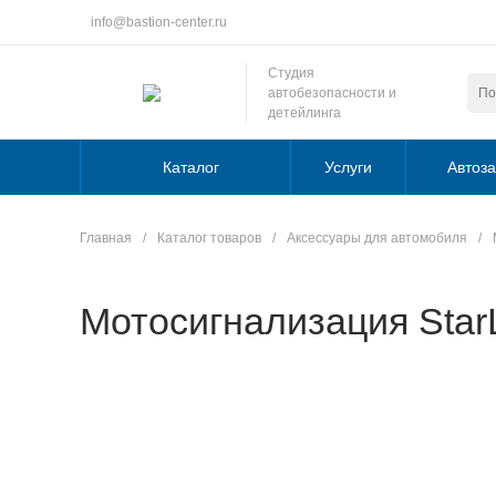
info@bastion-center.ru
Студия
автобезопасности и
детейлинга
Каталог
Услуги
Автоза
Главная
/
Каталог товаров
/
Аксессуары для автомобиля
/
Мотосигнализация Sta