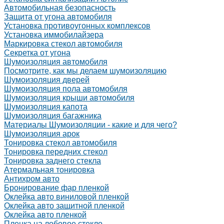
Автомобильная безопасность
Защита от угона автомобиля
Установка противоугонных комплексов
Установка иммобилайзера
Маркировка стекол автомобиля
Секретка от угона
Шумоизоляция автомобиля
Посмотрите, как мы делаем шумоизоляцию
Шумоизоляция дверей
Шумоизоляция пола автомобиля
Шумоизоляция крыши автомобиля
Шумоизоляция капота
Шумоизоляция багажника
Материалы Шумоизоляции - какие и для чего?
Шумоизоляция арок
Тонировка стекол автомобиля
Тонировка передних стекол
Тонировка заднего стекла
Атермальная тонировка
Антихром авто
Бронирование фар пленкой
Оклейка авто виниловой пленкой
Оклейка авто защитной пленкой
Оклейка авто пленкой
Пленка на лобовое стекло