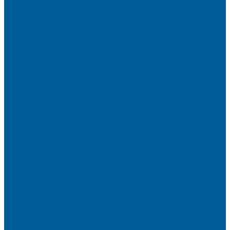
Сигнализация на Киа Рио
Сигнализация на Тойота
Сигнализация на Тойота Камри
Сигнализация на Тойота Ленд Круизер
Сигнализация на Тойота Рав4
Сигнализация с автозапуском VOYAH
Установка автозапуска Пандора
Установка автозапуска Старлайн
Автозапуск
Установка автозапуска
Сигнализации с автозапуском
Детейлинг
Оклейка пленкой авто
Оклейка авто защитной пленкой
Оклейка авто виниловой пленкой
Оклейка крыши в черный
Антихром авто
Тонировка
Полировка кузова
Керамика на авто
Шумоизоляция
Посмотрите, как мы делаем шумоизоляцию
Шумоизоляция дверей
Шумоизоляция пола автомобиля
Шумоизоляция крыши автомобиля