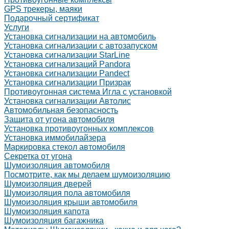
GPS трекеры, маяки
Подарочный сертификат
Услуги
Установка сигнализации на автомобиль
Установка сигнализации с автозапуском
Установка сигнализации StarLine
Установка сигнализаций Pandora
Установка сигнализации Pandect
Установка сигнализации Призрак
Противоугонная система Игла с установкой
Установка сигнализации Автолис
Автомобильная безопасность
Защита от угона автомобиля
Установка противоугонных комплексов
Установка иммобилайзера
Маркировка стекол автомобиля
Секретка от угона
Шумоизоляция автомобиля
Посмотрите, как мы делаем шумоизоляцию
Шумоизоляция дверей
Шумоизоляция пола автомобиля
Шумоизоляция крыши автомобиля
Шумоизоляция капота
Шумоизоляция багажника