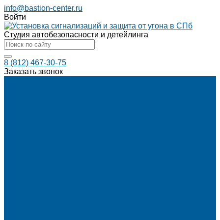
info@bastion-center.ru
Войти
Студия автобезопасности и детейлинга
8 (812) 467-30-75
Заказать звонок
Каталог
Автосигнализации
Сигнализации с автозапуском
Автосигнализации с GSM
Сигнализации без обратной связи
Сигнализации с обратной связью
Сигнализации по производителям
StarLine
Сигнализации StarLine
Автозапуск Старлайн
Автозапуск Старлайн с брелка
Автозапуск Старлайн с телефона
Иммобилайзеры StarLine
Мотосигнализации StarLine
Pandora
Сигнализации Pandora