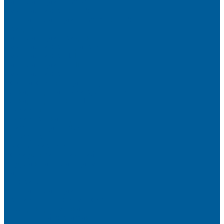
Сигнализации Pandect
Иммобилайзеры Pandect
Мотосигнализации Pandora, Pandect
Призрак
Сигнализации Призрак
Иммобилайзеры Призрак
Иммобилайзеры ИГЛА
Сигнализации Autolis
Иммобилайзеры
Механическая защита от угона
Блокираторы и замки рулевого вала
Блокираторы ГАРАНТ
Замки капота
Замки коробки передач
Сейфы, защита ЭБУ
Аксессуары
Реле блокировок
Метки для сигнализаций
Модули к сигнализациям
Сирены
Материалы
Мотосигнализации
Противоугонные комплексы
GPS трекеры, маяки
Подарочный сертификат