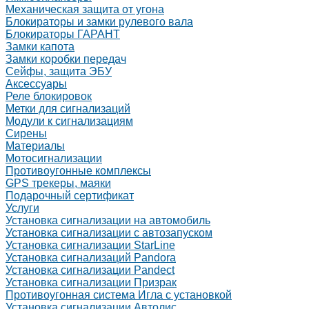
Механическая защита от угона
Блокираторы и замки рулевого вала
Блокираторы ГАРАНТ
Замки капота
Замки коробки передач
Сейфы, защита ЭБУ
Аксессуары
Реле блокировок
Метки для сигнализаций
Модули к сигнализациям
Сирены
Материалы
Мотосигнализации
Противоугонные комплексы
GPS трекеры, маяки
Подарочный сертификат
Услуги
Установка сигнализации на автомобиль
Установка сигнализации с автозапуском
Установка сигнализации StarLine
Установка сигнализаций Pandora
Установка сигнализации Pandect
Установка сигнализации Призрак
Противоугонная система Игла с установкой
Установка сигнализации Автолис