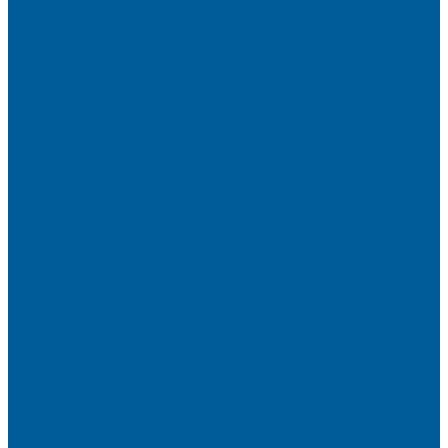
Автозапуск с брелка
Автозапуск с телефона
Акция АВТОЗАПУСК
Защитная пленка на автомобиль от сколов
Камера заднего вида на BMW
Оклейка крыши черной пленкой
Противоугонные устройства
Сигнализации на Лада
Сигнализации на Лада Веста
Сигнализации на Лада Гранта
Сигнализации на Мерседес
Сигнализации на Ниссан
Сигнализации на Рено
Сигнализации на Рено Дастер
Сигнализации на Рено Логан
Сигнализации на УАЗ
Сигнализации на УАЗ Патриот
Сигнализации на Фольксваген
Сигнализации на Фольксваген Поло
Сигнализация на VW Tiguan
Сигнализации на Форд
Сигнализации на Форд Куга
Сигнализации на Шкода
Сигнализации на Шкода Октавия
Сигнализация BMW