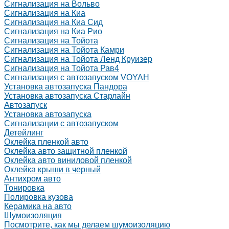
Сигнализация на Вольво
Сигнализация на Киа
Сигнализация на Киа Cид
Сигнализация на Киа Рио
Сигнализация на Тойота
Сигнализация на Тойота Камри
Сигнализация на Тойота Ленд Круизер
Сигнализация на Тойота Рав4
Сигнализация с автозапуском VOYAH
Установка автозапуска Пандора
Установка автозапуска Старлайн
Автозапуск
Установка автозапуска
Сигнализации с автозапуском
Детейлинг
Оклейка пленкой авто
Оклейка авто защитной пленкой
Оклейка авто виниловой пленкой
Оклейка крыши в черный
Антихром авто
Тонировка
Полировка кузова
Керамика на авто
Шумоизоляция
Посмотрите, как мы делаем шумоизоляцию