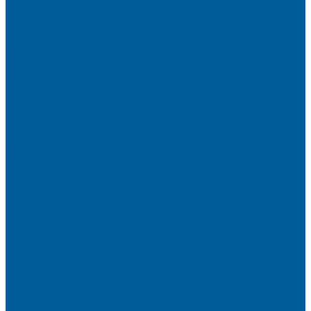
Тонировка передних стекол
Тонировка заднего стекла
Атермальная тонировка
Антихром авто
Бронирование фар пленкой
Оклейка авто виниловой пленкой
Оклейка авто защитной пленкой
Оклейка авто пленкой
Пленка на лобовое стекло
Автосигнализации
Подсветка салона автомобиля
Диагностика автомобиля в СПб
Керамика на авто
Полировка кузова авто
Установка камеры заднего вида
Чип-Тюнинг
Чип-Тюнинг БМВ
Дополнительные услуги
Установка парктроников
Омыватель камеры заднего вида
Установка видеорегистратора в автомобиль
Подарочный сертификат
Акция
Доводчики дверей автомобиля
Замена СИМ карты в сигнализации