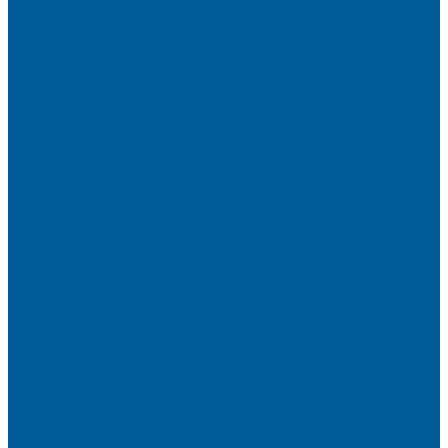
Шумоизоляция капота
Шумоизоляция багажника
Материалы Шумоизоляции - какие и для чего?
Шумоизоляция арок
Защита от угона
Установка автосигнализации
Каталог сигнализаций
Защита от угона
О нас
Отзывы
Сотрудники
Вакансии
Сертификаты
Реквизиты
Франшиза
Техподдержка по производителям
Статьи
Партнеры
Политика конфиденциальности и использования файлов
cookie
Контакты
...
Каталог
Автосигнализации
Сигнализации с автозапуском