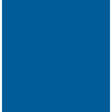
Блокираторы ГАРАНТ
Замки капота
Замки коробки передач
Сейфы, защита ЭБУ
Аксессуары
Реле блокировок
Метки для сигнализаций
Модули к сигнализациям
Сирены
Материалы
Мотосигнализации
Противоугонные комплексы
GPS трекеры, маяки
Подарочный сертификат
Услуги
Установка сигнализации на автомобиль
Установка сигнализации с автозапуском
Установка сигнализации StarLine
Установка сигнализаций Pandora
Установка сигнализации Pandect
Установка сигнализации Призрак
Противоугонная система Игла с установкой
Установка сигнализации Автолис
Автомобильная безопасность
Защита от угона автомобиля