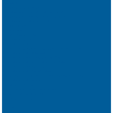
Детейлинг
Оклейка пленкой авто
Оклейка авто защитной пленкой
Оклейка авто виниловой пленкой
Оклейка крыши в черный
Антихром авто
Тонировка
Полировка кузова
Керамика на авто
Шумоизоляция
Посмотрите, как мы делаем шумоизоляцию
Шумоизоляция дверей
Шумоизоляция пола автомобиля
Шумоизоляция крыши автомобиля
Шумоизоляция капота
Шумоизоляция багажника
Материалы Шумоизоляции - какие и для чего?
Шумоизоляция арок
Защита от угона
Установка автосигнализации
Каталог сигнализаций
Защита от угона
О нас
Отзывы
Сотрудники