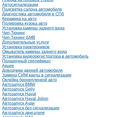
Автосигнализации
Подсветка салона автомобиля
Диагностика автомобиля в СПб
Керамика на авто
Полировка кузова авто
Установка камеры заднего вида
Чип-Тюнинг
Чип-Тюнинг БМВ
Дополнительные услуги
Установка парктроников
Омыватель камеры заднего вида
Установка видеорегистратора в автомобиль
Подарочный сертификат
Акция
Доводчики дверей автомобиля
Замена СИМ карты в сигнализации
Оклейка бронепленкой авто
Автозапуск BMW
Автозапуск Gelly
Автозапуск Haval
Автозапуск Haval Jolion
Автозапуск Ауди
Автозапуск без сигнализации
Автозапуск двигателя