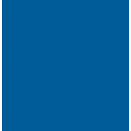
Услуги
Установка сигнализации на автомобиль
Установка сигнализации с автозапуском
Установка сигнализации StarLine
Установка сигнализаций Pandora
Установка сигнализации Pandect
Установка сигнализации Призрак
Противоугонная система Игла с установкой
Установка сигнализации Автолис
Автомобильная безопасность
Защита от угона автомобиля
Установка противоугонных комплексов
Установка иммобилайзера
Маркировка стекол автомобиля
Секретка от угона
Шумоизоляция автомобиля
Посмотрите, как мы делаем шумоизоляцию
Шумоизоляция дверей
Шумоизоляция пола автомобиля
Шумоизоляция крыши автомобиля
Шумоизоляция капота
Шумоизоляция багажника
Материалы Шумоизоляции - какие и для чего?
Шумоизоляция арок
Тонировка стекол автомобиля