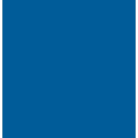
Автосигнализации с GSM
Сигнализации без обратной связи
Сигнализации с обратной связью
Сигнализации по производителям
StarLine
Сигнализации StarLine
Автозапуск Старлайн
Автозапуск Старлайн с брелка
Автозапуск Старлайн с телефона
Иммобилайзеры StarLine
Мотосигнализации StarLine
Pandora
Сигнализации Pandora
Сигнализации Pandect
Иммобилайзеры Pandect
Мотосигнализации Pandora, Pandect
Призрак
Сигнализации Призрак
Иммобилайзеры Призрак
Иммобилайзеры ИГЛА
Сигнализации Autolis
Иммобилайзеры
Механическая защита от угона
Блокираторы и замки рулевого вала