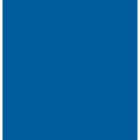
Оклейка бронепленкой авто
Автозапуск BMW
Автозапуск Gelly
Автозапуск Haval
Автозапуск Haval Jolion
Автозапуск Ауди
Автозапуск без сигнализации
Автозапуск двигателя
Автозапуск КИА
Автозапуск на автомобиль
Автозапуск Пандора
Автозапуск с брелка
Автозапуск с телефона
Акция АВТОЗАПУСК
Защитная пленка на автомобиль от сколов
Камера заднего вида на BMW
Оклейка крыши черной пленкой
Противоугонные устройства
Сигнализации на Лада
Сигнализации на Лада Веста
Сигнализации на Лада Гранта
Сигнализации на Мерседес
Сигнализации на Ниссан
Сигнализации на Рено
Сигнализации на Рено Дастер