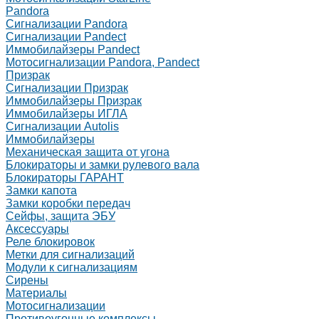
Pandora
Сигнализации Pandora
Сигнализации Pandect
Иммобилайзеры Pandect
Мотосигнализации Pandora, Pandect
Призрак
Сигнализации Призрак
Иммобилайзеры Призрак
Иммобилайзеры ИГЛА
Сигнализации Autolis
Иммобилайзеры
Механическая защита от угона
Блокираторы и замки рулевого вала
Блокираторы ГАРАНТ
Замки капота
Замки коробки передач
Сейфы, защита ЭБУ
Аксессуары
Реле блокировок
Метки для сигнализаций
Модули к сигнализациям
Сирены
Материалы
Мотосигнализации
Противоугонные комплексы