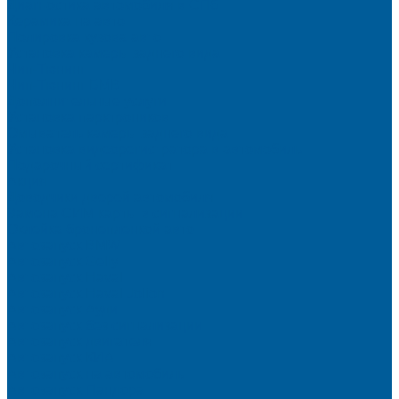
Диагностика автомобиля в СПб
Керамика на авто
Полировка кузова авто
Установка камеры заднего вида
Чип-Тюнинг
Чип-Тюнинг БМВ
Дополнительные услуги
Установка парктроников
Омыватель камеры заднего вида
Установка видеорегистратора в автомобиль
Подарочный сертификат
Акция
Доводчики дверей автомобиля
Замена СИМ карты в сигнализации
Оклейка бронепленкой авто
Автозапуск BMW
Автозапуск Gelly
Автозапуск Haval
Автозапуск Haval Jolion
Автозапуск Ауди
Автозапуск без сигнализации
Автозапуск двигателя
Автозапуск КИА
Автозапуск на автомобиль
Автозапуск Пандора