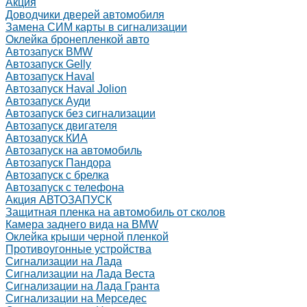
Акция
Доводчики дверей автомобиля
Замена СИМ карты в сигнализации
Оклейка бронепленкой авто
Автозапуск BMW
Автозапуск Gelly
Автозапуск Haval
Автозапуск Haval Jolion
Автозапуск Ауди
Автозапуск без сигнализации
Автозапуск двигателя
Автозапуск КИА
Автозапуск на автомобиль
Автозапуск Пандора
Автозапуск с брелка
Автозапуск с телефона
Акция АВТОЗАПУСК
Защитная пленка на автомобиль от сколов
Камера заднего вида на BMW
Оклейка крыши черной пленкой
Противоугонные устройства
Сигнализации на Лада
Сигнализации на Лада Веста
Сигнализации на Лада Гранта
Сигнализации на Мерседес