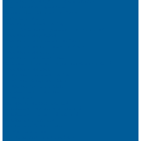
Установка противоугонных комплексов
Установка иммобилайзера
Маркировка стекол автомобиля
Секретка от угона
Шумоизоляция автомобиля
Посмотрите, как мы делаем шумоизоляцию
Шумоизоляция дверей
Шумоизоляция пола автомобиля
Шумоизоляция крыши автомобиля
Шумоизоляция капота
Шумоизоляция багажника
Материалы Шумоизоляции - какие и для чего?
Шумоизоляция арок
Тонировка стекол автомобиля
Тонировка передних стекол
Тонировка заднего стекла
Атермальная тонировка
Антихром авто
Бронирование фар пленкой
Оклейка авто виниловой пленкой
Оклейка авто защитной пленкой
Оклейка авто пленкой
Пленка на лобовое стекло
Автосигнализации
Подсветка салона автомобиля