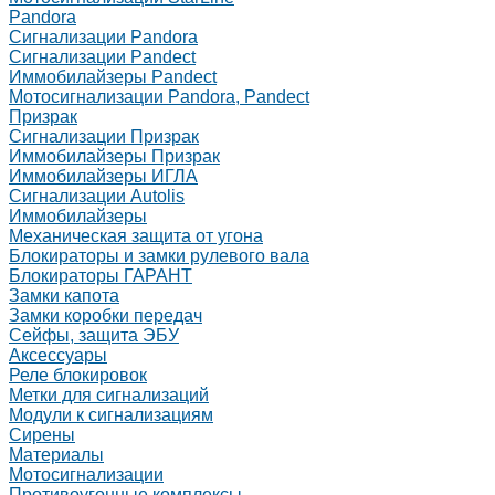
Pandora
Сигнализации Pandora
Сигнализации Pandect
Иммобилайзеры Pandect
Мотосигнализации Pandora, Pandect
Призрак
Сигнализации Призрак
Иммобилайзеры Призрак
Иммобилайзеры ИГЛА
Сигнализации Autolis
Иммобилайзеры
Механическая защита от угона
Блокираторы и замки рулевого вала
Блокираторы ГАРАНТ
Замки капота
Замки коробки передач
Сейфы, защита ЭБУ
Аксессуары
Реле блокировок
Метки для сигнализаций
Модули к сигнализациям
Сирены
Материалы
Мотосигнализации
Противоугонные комплексы