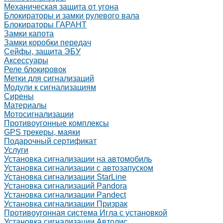
Механическая защита от угона
Блокираторы и замки рулевого вала
Блокираторы ГАРАНТ
Замки капота
Замки коробки передач
Сейфы, защита ЭБУ
Аксессуары
Реле блокировок
Метки для сигнализаций
Модули к сигнализациям
Сирены
Материалы
Мотосигнализации
Противоугонные комплексы
GPS трекеры, маяки
Подарочный сертификат
Услуги
Установка сигнализации на автомобиль
Установка сигнализации с автозапуском
Установка сигнализации StarLine
Установка сигнализаций Pandora
Установка сигнализации Pandect
Установка сигнализации Призрак
Противоугонная система Игла с установкой
Установка сигнализации Автолис