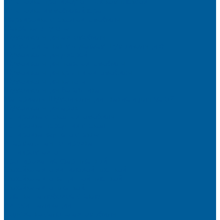
Установка противоугонных комплексов
Установка иммобилайзера
Маркировка стекол автомобиля
Секретка от угона
Шумоизоляция автомобиля
Посмотрите, как мы делаем шумоизоляцию
Шумоизоляция дверей
Шумоизоляция пола автомобиля
Шумоизоляция крыши автомобиля
Шумоизоляция капота
Шумоизоляция багажника
Материалы Шумоизоляции - какие и для чего?
Шумоизоляция арок
Тонировка стекол автомобиля
Тонировка передних стекол
Тонировка заднего стекла
Атермальная тонировка
Антихром авто
Бронирование фар пленкой
Оклейка авто виниловой пленкой
Оклейка авто защитной пленкой
Оклейка авто пленкой
Пленка на лобовое стекло
Автосигнализации
Подсветка салона автомобиля