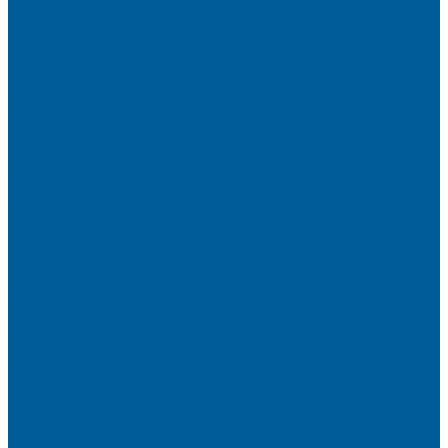
Детейлинг
Оклейка пленкой авто
Оклейка авто защитной пленкой
Оклейка авто виниловой пленкой
Оклейка крыши в черный
Антихром авто
Тонировка
Полировка кузова
Керамика на авто
Шумоизоляция
Посмотрите, как мы делаем шумоизоляцию
Шумоизоляция дверей
Шумоизоляция пола автомобиля
Шумоизоляция крыши автомобиля
Шумоизоляция капота
Шумоизоляция багажника
Материалы Шумоизоляции - какие и для чего?
Шумоизоляция арок
Защита от угона
Установка автосигнализации
Каталог сигнализаций
Защита от угона
О нас
Отзывы
Сотрудники