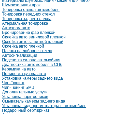
Материалы Шумоизоляции - какие и для чего?
Шумоизоляция арок
Тонировка стекол автомобиля
Тонировка передних стекол
Тонировка заднего стекла
Атермальная тонировка
Антихром авто
Бронирование фар пленкой
Оклейка авто виниловой пленкой
Оклейка авто защитной пленкой
Оклейка авто пленкой
Пленка на лобовое стекло
Автосигнализации
Подсветка салона автомобиля
Диагностика автомобиля в СПб
Керамика на авто
Полировка кузова авто
Установка камеры заднего вида
Чип-Тюнинг
Чип-Тюнинг БМВ
Дополнительные услуги
Установка парктроников
Омыватель камеры заднего вида
Установка видеорегистратора в автомобиль
Подарочный сертификат