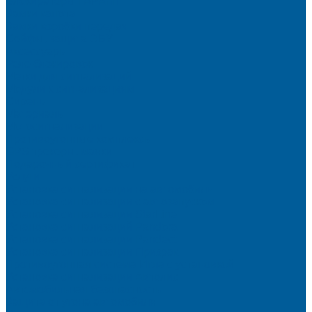
Блокираторы ГАРАНТ
Замки капота
Замки коробки передач
Сейфы, защита ЭБУ
Аксессуары
Реле блокировок
Метки для сигнализаций
Модули к сигнализациям
Сирены
Материалы
Мотосигнализации
Противоугонные комплексы
GPS трекеры, маяки
Подарочный сертификат
Услуги
Установка сигнализации на автомобиль
Установка сигнализации с автозапуском
Установка сигнализации StarLine
Установка сигнализаций Pandora
Установка сигнализации Pandect
Установка сигнализации Призрак
Противоугонная система Игла с установкой
Установка сигнализации Автолис
Автомобильная безопасность
Защита от угона автомобиля