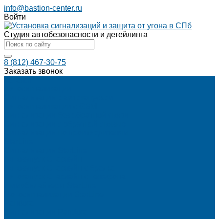
info@bastion-center.ru
Войти
Студия автобезопасности и детейлинга
8 (812) 467-30-75
Заказать звонок
Каталог
Автосигнализации
Сигнализации с автозапуском
Автосигнализации с GSM
Сигнализации без обратной связи
Сигнализации с обратной связью
Сигнализации по производителям
StarLine
Сигнализации StarLine
Автозапуск Старлайн
Автозапуск Старлайн с брелка
Автозапуск Старлайн с телефона
Иммобилайзеры StarLine
Мотосигнализации StarLine
Pandora
Сигнализации Pandora