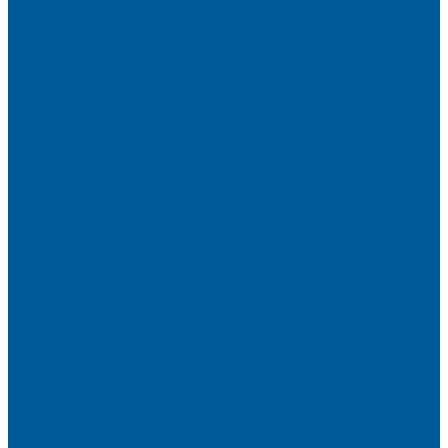
Оклейка бронепленкой авто
Автозапуск BMW
Автозапуск Gelly
Автозапуск Haval
Автозапуск Haval Jolion
Автозапуск Ауди
Автозапуск без сигнализации
Автозапуск двигателя
Автозапуск КИА
Автозапуск на автомобиль
Автозапуск Пандора
Автозапуск с брелка
Автозапуск с телефона
Акция АВТОЗАПУСК
Защитная пленка на автомобиль от сколов
Камера заднего вида на BMW
Оклейка крыши черной пленкой
Противоугонные устройства
Сигнализации на Лада
Сигнализации на Лада Веста
Сигнализации на Лада Гранта
Сигнализации на Мерседес
Сигнализации на Ниссан
Сигнализации на Рено
Сигнализации на Рено Дастер