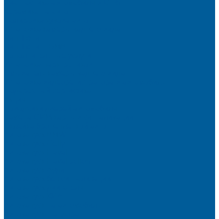
Диагностика автомобиля в СПб
Керамика на авто
Полировка кузова авто
Установка камеры заднего вида
Чип-Тюнинг
Чип-Тюнинг БМВ
Дополнительные услуги
Установка парктроников
Омыватель камеры заднего вида
Установка видеорегистратора в автомобиль
Подарочный сертификат
Акция
Доводчики дверей автомобиля
Замена СИМ карты в сигнализации
Оклейка бронепленкой авто
Автозапуск BMW
Автозапуск Gelly
Автозапуск Haval
Автозапуск Haval Jolion
Автозапуск Ауди
Автозапуск без сигнализации
Автозапуск двигателя
Автозапуск КИА
Автозапуск на автомобиль
Автозапуск Пандора