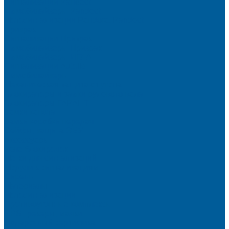
Сигнализации Pandect
Иммобилайзеры Pandect
Мотосигнализации Pandora, Pandect
Призрак
Сигнализации Призрак
Иммобилайзеры Призрак
Иммобилайзеры ИГЛА
Сигнализации Autolis
Иммобилайзеры
Механическая защита от угона
Блокираторы и замки рулевого вала
Блокираторы ГАРАНТ
Замки капота
Замки коробки передач
Сейфы, защита ЭБУ
Аксессуары
Реле блокировок
Метки для сигнализаций
Модули к сигнализациям
Сирены
Материалы
Мотосигнализации
Противоугонные комплексы
GPS трекеры, маяки
Подарочный сертификат