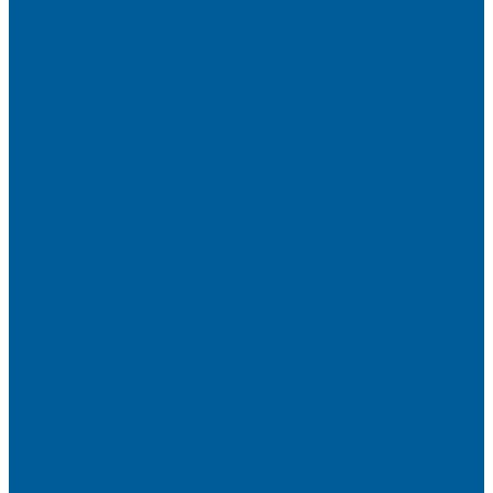
Тонировка передних стекол
Тонировка заднего стекла
Атермальная тонировка
Антихром авто
Бронирование фар пленкой
Оклейка авто виниловой пленкой
Оклейка авто защитной пленкой
Оклейка авто пленкой
Пленка на лобовое стекло
Автосигнализации
Подсветка салона автомобиля
Диагностика автомобиля в СПб
Керамика на авто
Полировка кузова авто
Установка камеры заднего вида
Чип-Тюнинг
Чип-Тюнинг БМВ
Дополнительные услуги
Установка парктроников
Омыватель камеры заднего вида
Установка видеорегистратора в автомобиль
Подарочный сертификат
Акция
Доводчики дверей автомобиля
Замена СИМ карты в сигнализации