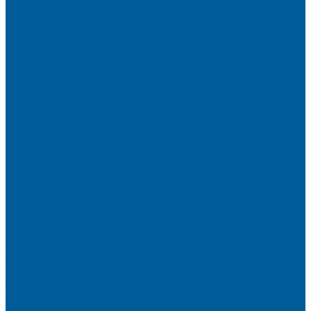
Сигнализация на Киа Рио
Сигнализация на Тойота
Сигнализация на Тойота Камри
Сигнализация на Тойота Ленд Круизер
Сигнализация на Тойота Рав4
Сигнализация с автозапуском VOYAH
Установка автозапуска Пандора
Установка автозапуска Старлайн
Автозапуск
Установка автозапуска
Сигнализации с автозапуском
Детейлинг
Оклейка пленкой авто
Оклейка авто защитной пленкой
Оклейка авто виниловой пленкой
Оклейка крыши в черный
Антихром авто
Тонировка
Полировка кузова
Керамика на авто
Шумоизоляция
Посмотрите, как мы делаем шумоизоляцию
Шумоизоляция дверей
Шумоизоляция пола автомобиля
Шумоизоляция крыши автомобиля