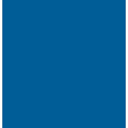
Автозапуск с брелка
Автозапуск с телефона
Акция АВТОЗАПУСК
Защитная пленка на автомобиль от сколов
Камера заднего вида на BMW
Оклейка крыши черной пленкой
Противоугонные устройства
Сигнализации на Лада
Сигнализации на Лада Веста
Сигнализации на Лада Гранта
Сигнализации на Мерседес
Сигнализации на Ниссан
Сигнализации на Рено
Сигнализации на Рено Дастер
Сигнализации на Рено Логан
Сигнализации на УАЗ
Сигнализации на УАЗ Патриот
Сигнализации на Фольксваген
Сигнализации на Фольксваген Поло
Сигнализация на VW Tiguan
Сигнализации на Форд
Сигнализации на Форд Куга
Сигнализации на Шкода
Сигнализации на Шкода Октавия
Сигнализация BMW