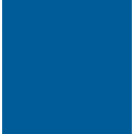
Услуги
Установка сигнализации на автомобиль
Установка сигнализации с автозапуском
Установка сигнализации StarLine
Установка сигнализаций Pandora
Установка сигнализации Pandect
Установка сигнализации Призрак
Противоугонная система Игла с установкой
Установка сигнализации Автолис
Автомобильная безопасность
Защита от угона автомобиля
Установка противоугонных комплексов
Установка иммобилайзера
Маркировка стекол автомобиля
Секретка от угона
Шумоизоляция автомобиля
Посмотрите, как мы делаем шумоизоляцию
Шумоизоляция дверей
Шумоизоляция пола автомобиля
Шумоизоляция крыши автомобиля
Шумоизоляция капота
Шумоизоляция багажника
Материалы Шумоизоляции - какие и для чего?
Шумоизоляция арок
Тонировка стекол автомобиля