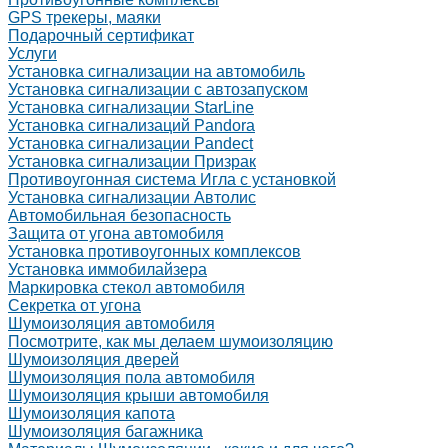
GPS трекеры, маяки
Подарочный сертификат
Услуги
Установка сигнализации на автомобиль
Установка сигнализации с автозапуском
Установка сигнализации StarLine
Установка сигнализаций Pandora
Установка сигнализации Pandect
Установка сигнализации Призрак
Противоугонная система Игла с установкой
Установка сигнализации Автолис
Автомобильная безопасность
Защита от угона автомобиля
Установка противоугонных комплексов
Установка иммобилайзера
Маркировка стекол автомобиля
Секретка от угона
Шумоизоляция автомобиля
Посмотрите, как мы делаем шумоизоляцию
Шумоизоляция дверей
Шумоизоляция пола автомобиля
Шумоизоляция крыши автомобиля
Шумоизоляция капота
Шумоизоляция багажника