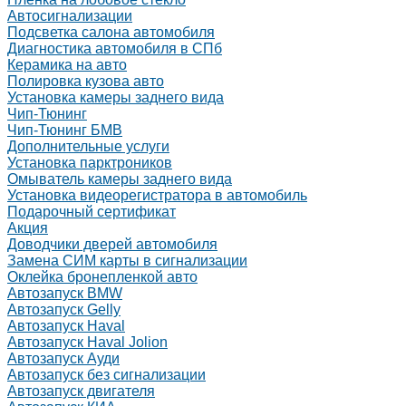
Автосигнализации
Подсветка салона автомобиля
Диагностика автомобиля в СПб
Керамика на авто
Полировка кузова авто
Установка камеры заднего вида
Чип-Тюнинг
Чип-Тюнинг БМВ
Дополнительные услуги
Установка парктроников
Омыватель камеры заднего вида
Установка видеорегистратора в автомобиль
Подарочный сертификат
Акция
Доводчики дверей автомобиля
Замена СИМ карты в сигнализации
Оклейка бронепленкой авто
Автозапуск BMW
Автозапуск Gelly
Автозапуск Haval
Автозапуск Haval Jolion
Автозапуск Ауди
Автозапуск без сигнализации
Автозапуск двигателя