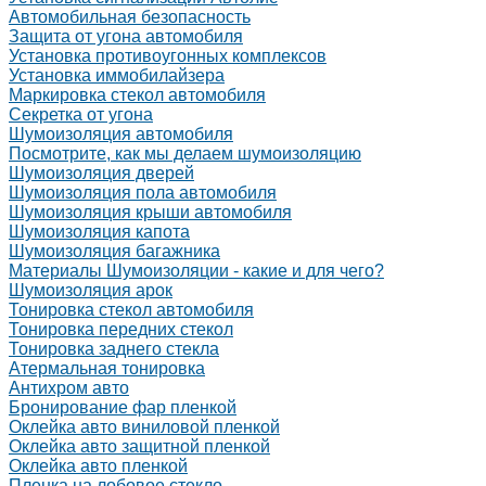
Автомобильная безопасность
Защита от угона автомобиля
Установка противоугонных комплексов
Установка иммобилайзера
Маркировка стекол автомобиля
Секретка от угона
Шумоизоляция автомобиля
Посмотрите, как мы делаем шумоизоляцию
Шумоизоляция дверей
Шумоизоляция пола автомобиля
Шумоизоляция крыши автомобиля
Шумоизоляция капота
Шумоизоляция багажника
Материалы Шумоизоляции - какие и для чего?
Шумоизоляция арок
Тонировка стекол автомобиля
Тонировка передних стекол
Тонировка заднего стекла
Атермальная тонировка
Антихром авто
Бронирование фар пленкой
Оклейка авто виниловой пленкой
Оклейка авто защитной пленкой
Оклейка авто пленкой
Пленка на лобовое стекло