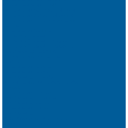
Автосигнализации с GSM
Сигнализации без обратной связи
Сигнализации с обратной связью
Сигнализации по производителям
StarLine
Сигнализации StarLine
Автозапуск Старлайн
Автозапуск Старлайн с брелка
Автозапуск Старлайн с телефона
Иммобилайзеры StarLine
Мотосигнализации StarLine
Pandora
Сигнализации Pandora
Сигнализации Pandect
Иммобилайзеры Pandect
Мотосигнализации Pandora, Pandect
Призрак
Сигнализации Призрак
Иммобилайзеры Призрак
Иммобилайзеры ИГЛА
Сигнализации Autolis
Иммобилайзеры
Механическая защита от угона
Блокираторы и замки рулевого вала