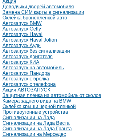
Акция
Доводчики дверей автомобиля
Замена СИМ карты в сигнализации
Оклейка бронепленкой авто
Автозапуск BMW
Автозапуск Gelly
Автозапуск Haval
Автозапуск Haval Jolion
Автозапуск Ауди
Автозапуск без сигнализации
Автозапуск двигателя
Автозапуск КИА
Автозапуск на автомобиль
Автозапуск Пандора
Автозапуск с брелка
Автозапуск с телефона
Акция АВТОЗАПУСК
Защитная пленка на автомобиль от сколов
Камера заднего вида на BMW
Оклейка крыши черной пленкой
Противоугонные устройства
Сигнализации на Лада
Сигнализации на Лада Веста
Сигнализации на Лада Гранта
Сигнализации на Мерседес