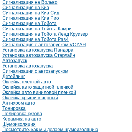
Сигнализация на Вольво
Сигнализация на Киа
Сигнализация на Киа Cид
Сигнализация на Киа Рио
Сигнализация на Тойота
Сигнализация на Тойота Камри
Сигнализация на Тойота Ленд Круизер
Сигнализация на Тойота Рав4
Сигнализация с автозапуском VOYAH
Установка автозапуска Пандора
Установка автозапуска Старлайн
Автозапуск
Установка автозапуска
Сигнализации с автозапуском
Детейлинг
Оклейка пленкой авто
Оклейка авто защитной пленкой
Оклейка авто виниловой пленкой
Оклейка крыши в черный
Антихром авто
Тонировка
Полировка кузова
Керамика на авто
Шумоизоляция
Посмотрите, как мы делаем шумоизоляцию