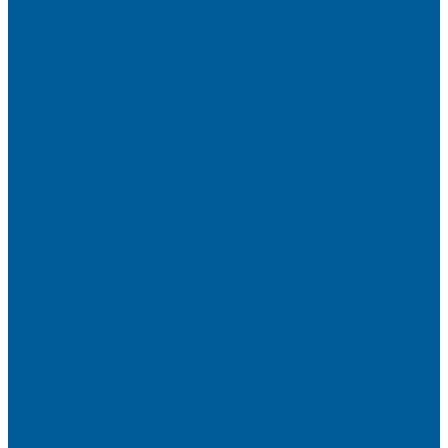
Шумоизоляция капота
Шумоизоляция багажника
Материалы Шумоизоляции - какие и для чего?
Шумоизоляция арок
Защита от угона
Установка автосигнализации
Каталог сигнализаций
Защита от угона
О нас
Отзывы
Сотрудники
Вакансии
Сертификаты
Реквизиты
Франшиза
Техподдержка по производителям
Статьи
Партнеры
Политика конфиденциальности и использования файлов
cookie
Контакты
...
Каталог
Автосигнализации
Сигнализации с автозапуском