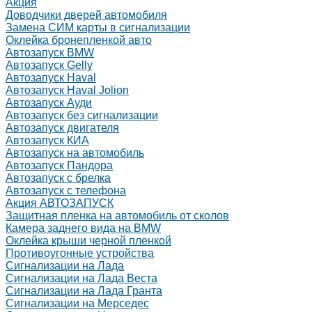
Акция
Доводчики дверей автомобиля
Замена СИМ карты в сигнализации
Оклейка бронепленкой авто
Автозапуск BMW
Автозапуск Gelly
Автозапуск Haval
Автозапуск Haval Jolion
Автозапуск Ауди
Автозапуск без сигнализации
Автозапуск двигателя
Автозапуск КИА
Автозапуск на автомобиль
Автозапуск Пандора
Автозапуск с брелка
Автозапуск с телефона
Акция АВТОЗАПУСК
Защитная пленка на автомобиль от сколов
Камера заднего вида на BMW
Оклейка крыши черной пленкой
Противоугонные устройства
Сигнализации на Лада
Сигнализации на Лада Веста
Сигнализации на Лада Гранта
Сигнализации на Мерседес