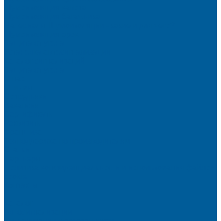
Шумоизоляция капота
Шумоизоляция багажника
Материалы Шумоизоляции - какие и для чего?
Шумоизоляция арок
Защита от угона
Установка автосигнализации
Каталог сигнализаций
Защита от угона
О нас
Отзывы
Сотрудники
Вакансии
Сертификаты
Реквизиты
Франшиза
Техподдержка по производителям
Статьи
Партнеры
Политика конфиденциальности и использования файлов
cookie
Контакты
...
Каталог
Автосигнализации
Сигнализации с автозапуском