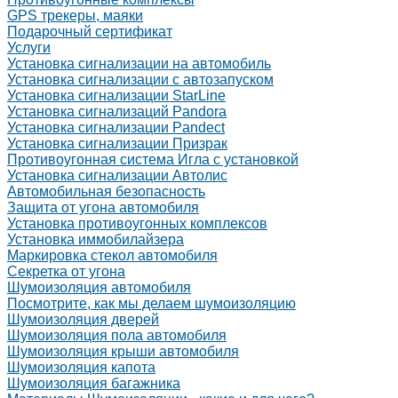
GPS трекеры, маяки
Подарочный сертификат
Услуги
Установка сигнализации на автомобиль
Установка сигнализации с автозапуском
Установка сигнализации StarLine
Установка сигнализаций Pandora
Установка сигнализации Pandect
Установка сигнализации Призрак
Противоугонная система Игла с установкой
Установка сигнализации Автолис
Автомобильная безопасность
Защита от угона автомобиля
Установка противоугонных комплексов
Установка иммобилайзера
Маркировка стекол автомобиля
Секретка от угона
Шумоизоляция автомобиля
Посмотрите, как мы делаем шумоизоляцию
Шумоизоляция дверей
Шумоизоляция пола автомобиля
Шумоизоляция крыши автомобиля
Шумоизоляция капота
Шумоизоляция багажника