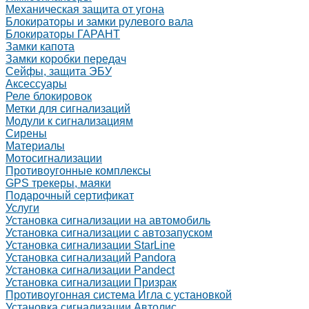
Механическая защита от угона
Блокираторы и замки рулевого вала
Блокираторы ГАРАНТ
Замки капота
Замки коробки передач
Сейфы, защита ЭБУ
Аксессуары
Реле блокировок
Метки для сигнализаций
Модули к сигнализациям
Сирены
Материалы
Мотосигнализации
Противоугонные комплексы
GPS трекеры, маяки
Подарочный сертификат
Услуги
Установка сигнализации на автомобиль
Установка сигнализации с автозапуском
Установка сигнализации StarLine
Установка сигнализаций Pandora
Установка сигнализации Pandect
Установка сигнализации Призрак
Противоугонная система Игла с установкой
Установка сигнализации Автолис