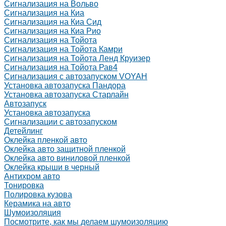
Сигнализация на Вольво
Сигнализация на Киа
Сигнализация на Киа Cид
Сигнализация на Киа Рио
Сигнализация на Тойота
Сигнализация на Тойота Камри
Сигнализация на Тойота Ленд Круизер
Сигнализация на Тойота Рав4
Сигнализация с автозапуском VOYAH
Установка автозапуска Пандора
Установка автозапуска Старлайн
Автозапуск
Установка автозапуска
Сигнализации с автозапуском
Детейлинг
Оклейка пленкой авто
Оклейка авто защитной пленкой
Оклейка авто виниловой пленкой
Оклейка крыши в черный
Антихром авто
Тонировка
Полировка кузова
Керамика на авто
Шумоизоляция
Посмотрите, как мы делаем шумоизоляцию