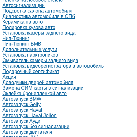
Автосигнализации
Подсветка салона автомобиля
Диагностика автомобиля в СПб
Керамика на авто
Полировка кузова авто
Установка камеры заднего вида
Чип-Тюнинг
Чип-Тюнинг БМВ
Дополнительные услуги
Установка парктроников
Омыватель камеры заднего вида
Установка видеорегистратора в автомобиль
Подарочный сертификат
Акция
Доводчики дверей автомобиля
Замена СИМ карты в сигнализации
Оклейка бронепленкой авто
Автозапуск BMW
Автозапуск Gelly
Автозапуск Haval
Автозапуск Haval Jolion
Автозапуск Ауди
Автозапуск без сигнализации
Автозапуск двигателя