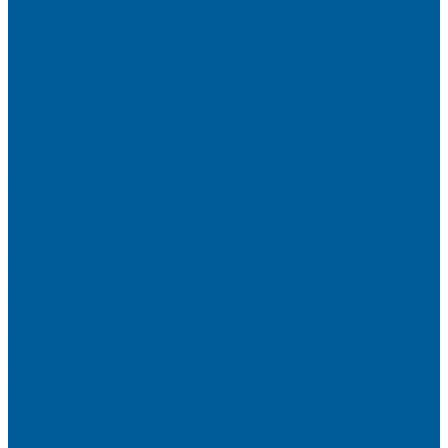
Автосигнализации с GSM
Сигнализации без обратной связи
Сигнализации с обратной связью
Сигнализации по производителям
StarLine
Сигнализации StarLine
Автозапуск Старлайн
Автозапуск Старлайн с брелка
Автозапуск Старлайн с телефона
Иммобилайзеры StarLine
Мотосигнализации StarLine
Pandora
Сигнализации Pandora
Сигнализации Pandect
Иммобилайзеры Pandect
Мотосигнализации Pandora, Pandect
Призрак
Сигнализации Призрак
Иммобилайзеры Призрак
Иммобилайзеры ИГЛА
Сигнализации Autolis
Иммобилайзеры
Механическая защита от угона
Блокираторы и замки рулевого вала