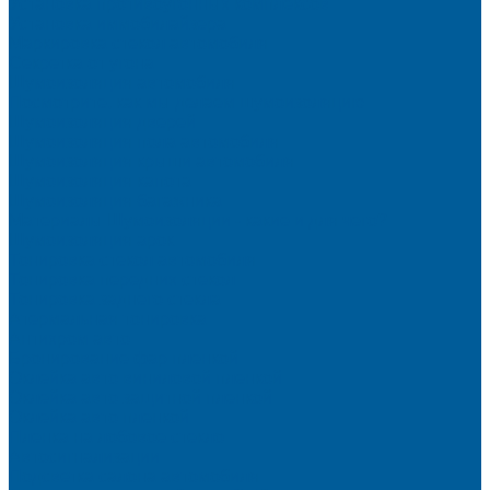
Установка противоугонных комплексов
Установка иммобилайзера
Маркировка стекол автомобиля
Секретка от угона
Шумоизоляция автомобиля
Посмотрите, как мы делаем шумоизоляцию
Шумоизоляция дверей
Шумоизоляция пола автомобиля
Шумоизоляция крыши автомобиля
Шумоизоляция капота
Шумоизоляция багажника
Материалы Шумоизоляции - какие и для чего?
Шумоизоляция арок
Тонировка стекол автомобиля
Тонировка передних стекол
Тонировка заднего стекла
Атермальная тонировка
Антихром авто
Бронирование фар пленкой
Оклейка авто виниловой пленкой
Оклейка авто защитной пленкой
Оклейка авто пленкой
Пленка на лобовое стекло
Автосигнализации
Подсветка салона автомобиля