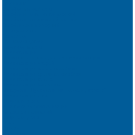
Детейлинг
Оклейка пленкой авто
Оклейка авто защитной пленкой
Оклейка авто виниловой пленкой
Оклейка крыши в черный
Антихром авто
Тонировка
Полировка кузова
Керамика на авто
Шумоизоляция
Посмотрите, как мы делаем шумоизоляцию
Шумоизоляция дверей
Шумоизоляция пола автомобиля
Шумоизоляция крыши автомобиля
Шумоизоляция капота
Шумоизоляция багажника
Материалы Шумоизоляции - какие и для чего?
Шумоизоляция арок
Защита от угона
Установка автосигнализации
Каталог сигнализаций
Защита от угона
О нас
Отзывы
Сотрудники