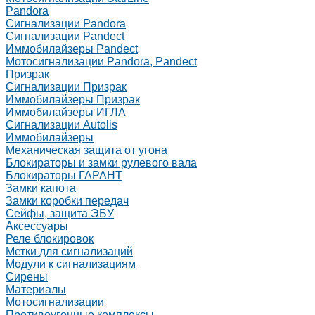
Pandora
Сигнализации Pandora
Сигнализации Pandect
Иммобилайзеры Pandect
Мотосигнализации Pandora, Pandect
Призрак
Сигнализации Призрак
Иммобилайзеры Призрак
Иммобилайзеры ИГЛА
Сигнализации Autolis
Иммобилайзеры
Механическая защита от угона
Блокираторы и замки рулевого вала
Блокираторы ГАРАНТ
Замки капота
Замки коробки передач
Сейфы, защита ЭБУ
Аксессуары
Реле блокировок
Метки для сигнализаций
Модули к сигнализациям
Сирены
Материалы
Мотосигнализации
Противоугонные комплексы