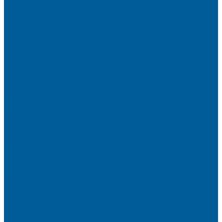
Сигнализация на Киа Рио
Сигнализация на Тойота
Сигнализация на Тойота Камри
Сигнализация на Тойота Ленд Круизер
Сигнализация на Тойота Рав4
Сигнализация с автозапуском VOYAH
Установка автозапуска Пандора
Установка автозапуска Старлайн
Автозапуск
Установка автозапуска
Сигнализации с автозапуском
Детейлинг
Оклейка пленкой авто
Оклейка авто защитной пленкой
Оклейка авто виниловой пленкой
Оклейка крыши в черный
Антихром авто
Тонировка
Полировка кузова
Керамика на авто
Шумоизоляция
Посмотрите, как мы делаем шумоизоляцию
Шумоизоляция дверей
Шумоизоляция пола автомобиля
Шумоизоляция крыши автомобиля