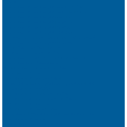
Услуги
Установка сигнализации на автомобиль
Установка сигнализации с автозапуском
Установка сигнализации StarLine
Установка сигнализаций Pandora
Установка сигнализации Pandect
Установка сигнализации Призрак
Противоугонная система Игла с установкой
Установка сигнализации Автолис
Автомобильная безопасность
Защита от угона автомобиля
Установка противоугонных комплексов
Установка иммобилайзера
Маркировка стекол автомобиля
Секретка от угона
Шумоизоляция автомобиля
Посмотрите, как мы делаем шумоизоляцию
Шумоизоляция дверей
Шумоизоляция пола автомобиля
Шумоизоляция крыши автомобиля
Шумоизоляция капота
Шумоизоляция багажника
Материалы Шумоизоляции - какие и для чего?
Шумоизоляция арок
Тонировка стекол автомобиля