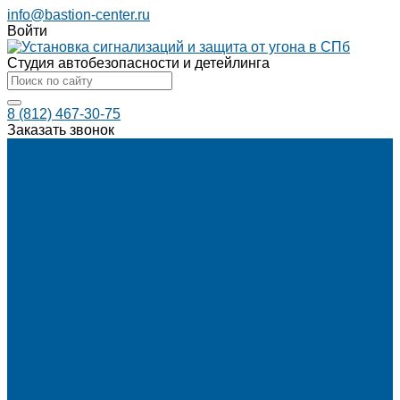
info@bastion-center.ru
Войти
Студия автобезопасности и детейлинга
8 (812) 467-30-75
Заказать звонок
Каталог
Автосигнализации
Сигнализации с автозапуском
Автосигнализации с GSM
Сигнализации без обратной связи
Сигнализации с обратной связью
Сигнализации по производителям
StarLine
Сигнализации StarLine
Автозапуск Старлайн
Автозапуск Старлайн с брелка
Автозапуск Старлайн с телефона
Иммобилайзеры StarLine
Мотосигнализации StarLine
Pandora
Сигнализации Pandora