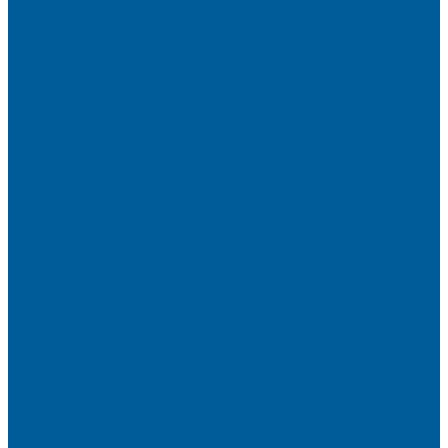
Сигнализации Pandect
Иммобилайзеры Pandect
Мотосигнализации Pandora, Pandect
Призрак
Сигнализации Призрак
Иммобилайзеры Призрак
Иммобилайзеры ИГЛА
Сигнализации Autolis
Иммобилайзеры
Механическая защита от угона
Блокираторы и замки рулевого вала
Блокираторы ГАРАНТ
Замки капота
Замки коробки передач
Сейфы, защита ЭБУ
Аксессуары
Реле блокировок
Метки для сигнализаций
Модули к сигнализациям
Сирены
Материалы
Мотосигнализации
Противоугонные комплексы
GPS трекеры, маяки
Подарочный сертификат