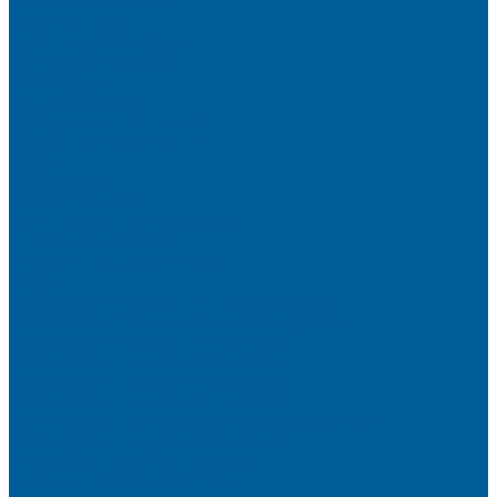
Блокираторы ГАРАНТ
Замки капота
Замки коробки передач
Сейфы, защита ЭБУ
Аксессуары
Реле блокировок
Метки для сигнализаций
Модули к сигнализациям
Сирены
Материалы
Мотосигнализации
Противоугонные комплексы
GPS трекеры, маяки
Подарочный сертификат
Услуги
Установка сигнализации на автомобиль
Установка сигнализации с автозапуском
Установка сигнализации StarLine
Установка сигнализаций Pandora
Установка сигнализации Pandect
Установка сигнализации Призрак
Противоугонная система Игла с установкой
Установка сигнализации Автолис
Автомобильная безопасность
Защита от угона автомобиля