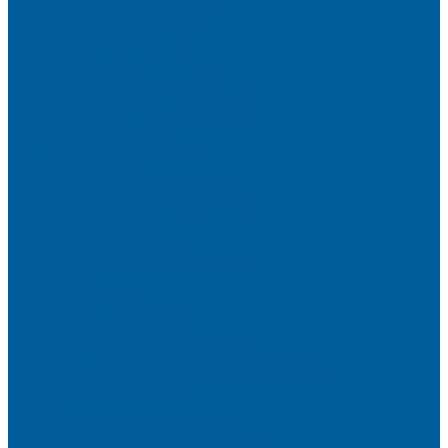
Тонировка передних стекол
Тонировка заднего стекла
Атермальная тонировка
Антихром авто
Бронирование фар пленкой
Оклейка авто виниловой пленкой
Оклейка авто защитной пленкой
Оклейка авто пленкой
Пленка на лобовое стекло
Автосигнализации
Подсветка салона автомобиля
Диагностика автомобиля в СПб
Керамика на авто
Полировка кузова авто
Установка камеры заднего вида
Чип-Тюнинг
Чип-Тюнинг БМВ
Дополнительные услуги
Установка парктроников
Омыватель камеры заднего вида
Установка видеорегистратора в автомобиль
Подарочный сертификат
Акция
Доводчики дверей автомобиля
Замена СИМ карты в сигнализации