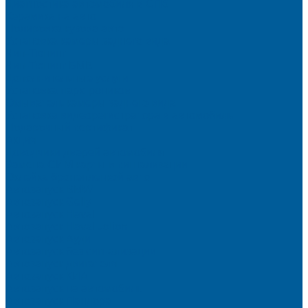
Диагностика автомобиля в СПб
Керамика на авто
Полировка кузова авто
Установка камеры заднего вида
Чип-Тюнинг
Чип-Тюнинг БМВ
Дополнительные услуги
Установка парктроников
Омыватель камеры заднего вида
Установка видеорегистратора в автомобиль
Подарочный сертификат
Акция
Доводчики дверей автомобиля
Замена СИМ карты в сигнализации
Оклейка бронепленкой авто
Автозапуск BMW
Автозапуск Gelly
Автозапуск Haval
Автозапуск Haval Jolion
Автозапуск Ауди
Автозапуск без сигнализации
Автозапуск двигателя
Автозапуск КИА
Автозапуск на автомобиль
Автозапуск Пандора