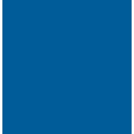
Оклейка бронепленкой авто
Автозапуск BMW
Автозапуск Gelly
Автозапуск Haval
Автозапуск Haval Jolion
Автозапуск Ауди
Автозапуск без сигнализации
Автозапуск двигателя
Автозапуск КИА
Автозапуск на автомобиль
Автозапуск Пандора
Автозапуск с брелка
Автозапуск с телефона
Акция АВТОЗАПУСК
Защитная пленка на автомобиль от сколов
Камера заднего вида на BMW
Оклейка крыши черной пленкой
Противоугонные устройства
Сигнализации на Лада
Сигнализации на Лада Веста
Сигнализации на Лада Гранта
Сигнализации на Мерседес
Сигнализации на Ниссан
Сигнализации на Рено
Сигнализации на Рено Дастер