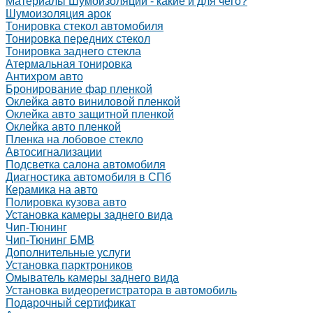
Материалы Шумоизоляции - какие и для чего?
Шумоизоляция арок
Тонировка стекол автомобиля
Тонировка передних стекол
Тонировка заднего стекла
Атермальная тонировка
Антихром авто
Бронирование фар пленкой
Оклейка авто виниловой пленкой
Оклейка авто защитной пленкой
Оклейка авто пленкой
Пленка на лобовое стекло
Автосигнализации
Подсветка салона автомобиля
Диагностика автомобиля в СПб
Керамика на авто
Полировка кузова авто
Установка камеры заднего вида
Чип-Тюнинг
Чип-Тюнинг БМВ
Дополнительные услуги
Установка парктроников
Омыватель камеры заднего вида
Установка видеорегистратора в автомобиль
Подарочный сертификат