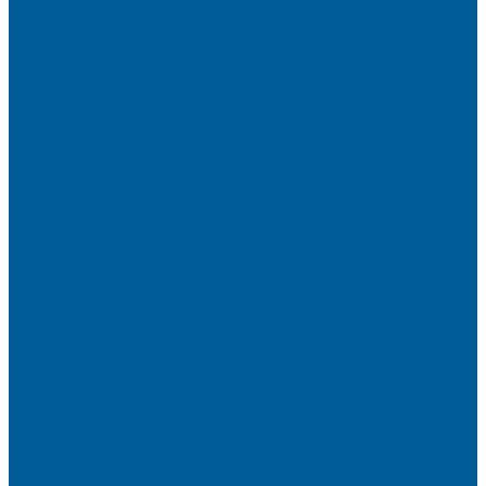
Автозапуск с брелка
Автозапуск с телефона
Акция АВТОЗАПУСК
Защитная пленка на автомобиль от сколов
Камера заднего вида на BMW
Оклейка крыши черной пленкой
Противоугонные устройства
Сигнализации на Лада
Сигнализации на Лада Веста
Сигнализации на Лада Гранта
Сигнализации на Мерседес
Сигнализации на Ниссан
Сигнализации на Рено
Сигнализации на Рено Дастер
Сигнализации на Рено Логан
Сигнализации на УАЗ
Сигнализации на УАЗ Патриот
Сигнализации на Фольксваген
Сигнализации на Фольксваген Поло
Сигнализация на VW Tiguan
Сигнализации на Форд
Сигнализации на Форд Куга
Сигнализации на Шкода
Сигнализации на Шкода Октавия
Сигнализация BMW